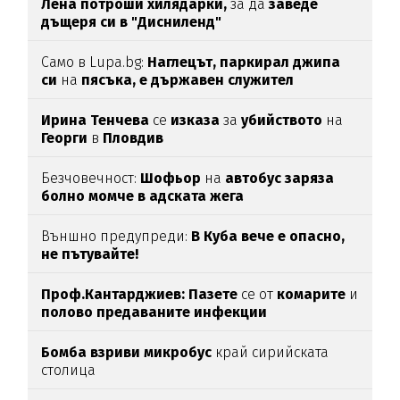
Лена потроши хилядарки,
за да
заведе
дъщеря си в "Дисниленд"
Само в Lupa.bg:
Наглецът, паркирал джипа
си
на
пясъка, е държавен служител
Ирина Тенчева
се
изказа
за
убийството
на
Георги
в
Пловдив
Безчовечност:
Шофьор
на
автобус заряза
болно момче в адската жега
Външно предупреди:
В
Куба вече е опасно,
не пътувайте!
Проф.Кантарджиев: Пазете
се от
комарите
и
полово предаваните инфекции
Бомба взриви микробус
край сирийската
столица