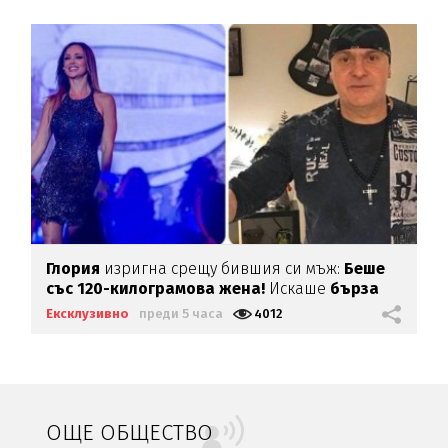
Глория
изригна срещу бившия си мъж:
Беше
със 120-килограмова жена!
Искаше
бърза
печалба...
Ексклузивно
преди 5 часа
4012
ОЩЕ ОБЩЕСТВО