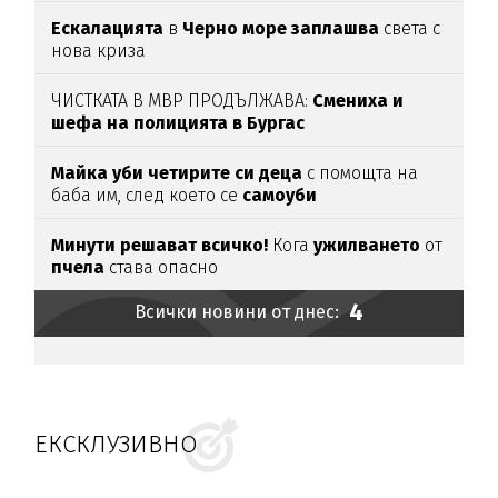
Ескалацията
в
Черно море заплашва
света с
нова криза
ЧИСТКАТА В МВР ПРОДЪЛЖАВА:
Смениха и
шефа на полицията в Бургас
Майка уби четирите си деца
с помощта на
баба им, след което се
самоуби
Минути решават всичко!
Кога
ужилването
от
пчела
става опасно
4
Всички новини от днес:
ЕКСКЛУЗИВНО