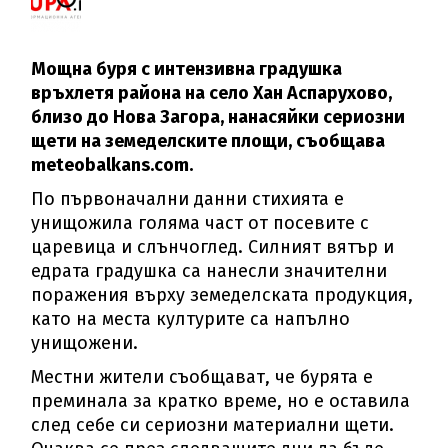
Мощна буря с интензивна градушка
връхлетя района на село Хан Аспарухово,
близо до Нова Загора, нанасяйки сериозни
щети на земеделските площи, съобщава
meteobalkans.com.
По първоначални данни стихията е
унищожила голяма част от посевите с
царевица и слънчоглед. Силният вятър и
едрата градушка са нанесли значителни
поражения върху земеделската продукция,
като на места културите са напълно
унищожени.
Местни жители съобщават, че бурята е
преминала за кратко време, но е оставила
след себе си сериозни материални щети.