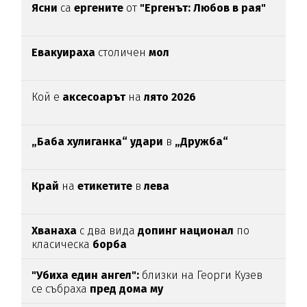
Ясни
са
ергените
от
"Ергенът: Любов в рая"
Евакуираха
столичен
мол
Кой е
аксесоарът
на
лято 2026
„Баба хулиганка“ удари
в
„Дружба“
Край
на
етикетите
в
лева
Хванаха
с два вида
допинг национал
по
класическа
борба
"Убиха един ангел":
близки на Георги Кузев
се събраха
пред дома му