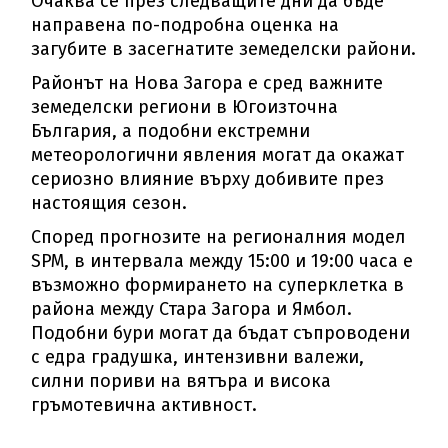
Очаква се през следващите дни да бъде
направена по-подробна оценка на
загубите в засегнатите земеделски райони.
Районът на Нова Загора е сред важните
земеделски региони в Югоизточна
България, а подобни екстремни
метеорологични явления могат да окажат
сериозно влияние върху добивите през
настоящия сезон.
Според прогнозите на регионалния модел
SPM, в интервала между 15:00 и 19:00 часа е
възможно формирането на суперклетка в
района между Стара Загора и Ямбол.
Подобни бури могат да бъдат съпроводени
с едра градушка, интензивни валежи,
силни пориви на вятъра и висока
гръмотевична активност.