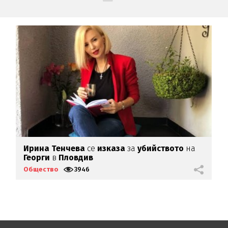
Ирина Тенчева
се
изказа
за
убийството
на
Б
Георги
в
Пловдив
б
Общество
3946
О