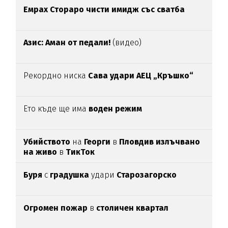
Емрах Стораро чисти имидж със сватба
Азис: Аман от педали!
(видео)
Рекордно ниска
Сава удари АЕЦ „Кръшко“
Ето къде ще има
воден режим
Убийството
на
Георги
в
Пловдив излъчвано
на живо
в
ТикТок
Буря
с
градушка
удари
Старозагорско
Огромен пожар
в
столичен квартал