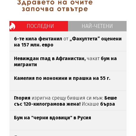
ПОСЛЕДНИ
НАЙ-ЧЕТЕНИ
6-те кила фентанил
от
„Факултета“ оценени
на 157 млн. евро
Невиждан глад в Афганистан,
чакат
бум на
мигранти
Камелия по монокини и прашка на 55 г.
Глория
изригна срещу бившия си мъж:
Беше
със 120-килограмова жена!
Искаше
бърза
печалба...
Бум на "черни вдовици" в Русия