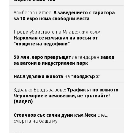
Алибегов наглее:
В заведението с таратора
за 10 евро няма свободни места
Преди убийството на Младежкия хълм:
Наркоман се измъкнал на косъм от
"ловците на педофили"
50 млн. евро превръщат
легендарен
завод
за вагони в индустриален парк
НАСА удължи живота
на
"Вояджър 2"
Здравко Брадъра зове:
Трафикът по южното
Черноморие е нечовешки, не тръгвайте!
(ВИДЕО)
Стоичков със силни думи към Меси
след
смъртта на баща му