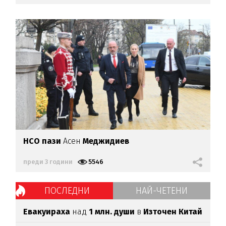
НСО пази
Асен
Меджидиев
преди 3 години
5546
ПОСЛЕДНИ
НАЙ-ЧЕТЕНИ
Евакуираха
над
1 млн. души
в
Източен Китай