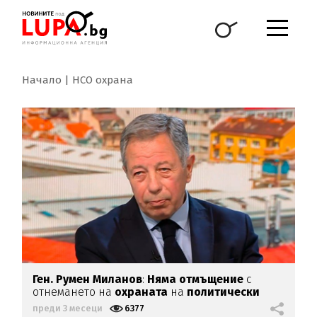
Начало
НСО охрана
Ген. Румен Миланов
:
Няма отмъщение
с
отнемането на
охраната
на
политически
лица
преди 3 месеци
6377