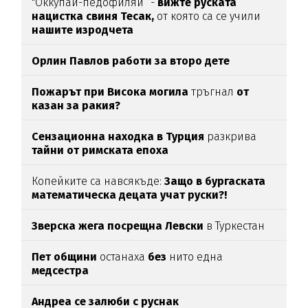
"Оккупай-педофиляй“ -
вижте руската
нацистка свиня Тесак,
от която са се учили
нашите изродчета
Орлин Павлов работи за второ дете
Пожарът при Висока могила
тръгнал
от
казан за ракия?
Сензационна находка в Турция
разкрива
тайни от римската епоха
Копейките са навсякъде:
Защо в бургаската
математическа децата учат руски?!
Зверска жега посрещна Левски
в Туркестан
Пет общини
останаха
без
нито една
медсестра
Андреа се залюби с руснак