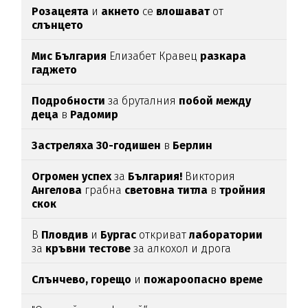
Розацеята
и
акнето
се
влошават
от
слънцето
Мис България
Елизабет Кравец
разкара
гаджето
Подробности
за бруталния
побой между
деца
в
Радомир
Застреляха 30-годишен
в
Берлин
Огромен успех
за
България!
Виктория
Ангелова
грабна
световна титла
в
тройния
скок
В
Пловдив
и
Бургас
откриват
лаборатории
за
кръвни тестове
за алкохол и дрога
Слънчево, горещо
и
пожароопасно време