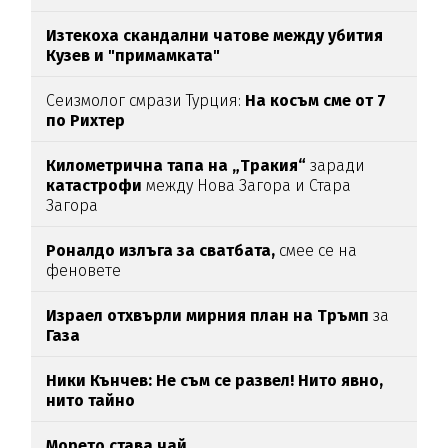
Изтекоха скандални чатове между убития
Кузев и "примамката"
Сеизмолог смрази Турция:
На косъм сме от 7
по Рихтер
Километрична тапа на „Тракия“
заради
катастрофи
между Нова Загора и Стара
Загора
Роналдо излъга за сватбата,
смее се на
феновете
Израел отхвърли мирния план на Тръмп
за
Газа
Ники Кънчев: Не съм се развел! Нито явно,
нито тайно
Морето става чай