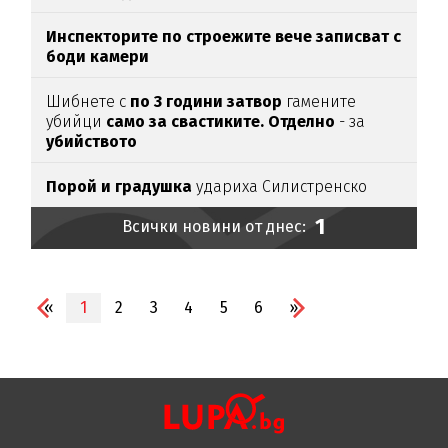
Инспекторите по строежите вече записват с
боди камери
Шибнете с
по 3 години затвор
гамените
убийци
само за свастиките. Отделно
- за
убийството
Порой и градушка
удариха Силистренско
1
Всички новини от днес:
«
1
2
3
4
5
6
»