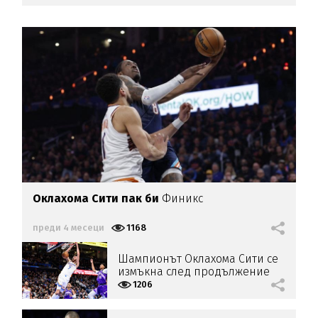
Оклахома Сити пак би
Финикс
преди 4 месеци
1168
Шампионът Оклахома Сити се
измъкна след продължение
1206