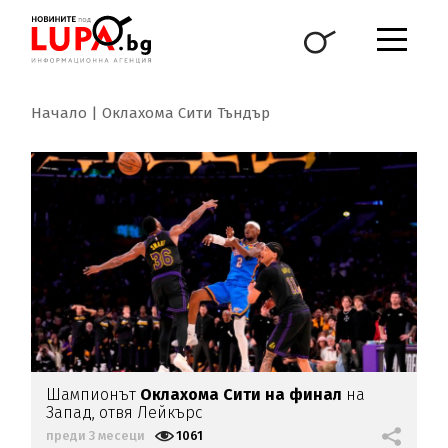
Начало
Оклахома Сити Тъндър
Шампионът
Оклахома Сити на финал
на
Запад, отвя Лейкърс
преди 3 месеци
1061