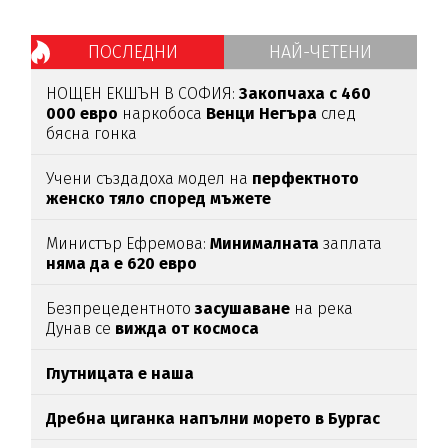
ПОСЛЕДНИ
НАЙ-ЧЕТЕНИ
НОЩЕН ЕКШЪН В СОФИЯ:
Закопчаха с 460
000 евро
наркобоса
Венци Негъра
след
бясна гонка
Учени създадоха модел на
перфектното
женско тяло според мъжете
Министър Ефремова:
Минималната
заплата
няма да е 620 евро
Безпрецедентното
засушаване
на река
Дунав се
вижда от космоса
Глутницата е наша
Дребна циганка напълни морето в Бургас