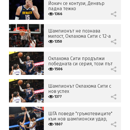
Йокич се контузи, Денвър
падна тежко
1366
Шампионът не познава
милост, Оклахома Сити с 12-а
поредна победа
1350
Оклахома Сити продължи
победната си серия, този път
жертвата беше Портланд
1506
Шампионът Оклахома Сити с
нов успех
1377
ШГА поведе "гръмотевиците"
към нов шампионски удар,
Джаз премина границата от 15
1807
точки