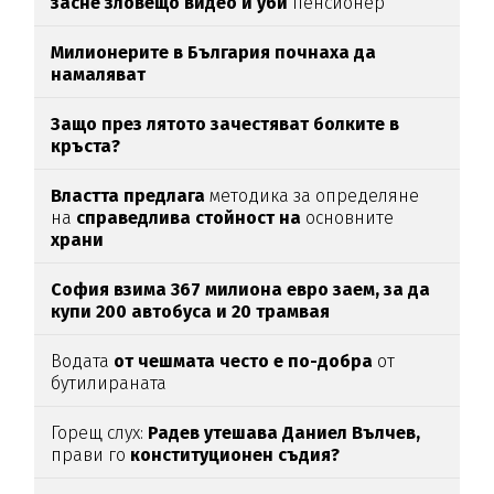
засне зловещо видео и уби
пенсионер
Милионерите в България почнаха да
намаляват
Защо през лятото зачестяват болките в
кръста?
Властта предлага
методика за определяне
на
справедлива стойност на
основните
храни
София взима 367 милиона евро заем, за да
купи 200 автобуса и 20 трамвая
Водата
от чешмата често е по-добра
от
бутилираната
Горещ слух:
Радев утешава Даниел Вълчев,
прави го
конституционен съдия?