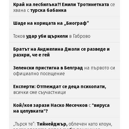
Край на лесбилъка?!
Емили Тротинетката
се
хвана с
турска бабанка
Шаде на корицата на „Биограф“
Токов
удар уби щъркели
в Габрово
Братът на Анджелина Джоли се разведе и
разкри, че е гей
Зеленски пристигна в Белград
на първото си
официално посещение
Експерти: Отглеждат се деца психопати,
всички сме съучастници
Кой/коя зарази
Наско Месечков
с
"вируса
на целувката"?
„Търся те“:
Тийнейджър,
облечен като клоун,