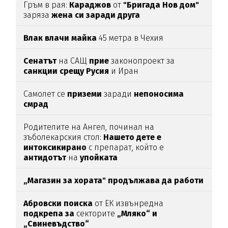
Гръм в рая:
Караджов
от
"Бригада Нов дом"
заряза
жена си заради друга
Влак влачи майка
45 метра в Чехия
Сенатът
на САЩ
прие
законопроект за
санкции срещу Русия
и Иран
Самолет се
приземи
заради
непоносима
смрад
Родителите на Ангел, починал на
зъболекарския стол:
Нашето дете е
интоксикирано
с препарат, който е
антидотът
на
упойката
„Магазин за хората"
продължава да работи
Абровски поиска
от ЕК извънредна
подкрепа за
секторите
„Мляко“ и
„Свиневъдство“