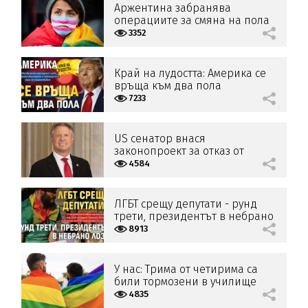
Аржентина забранява
операциите за смяна на пола
на непълнолетни
3352
Край на лудостта: Америка се
връща към два пола
7233
US сенатор внася
законопроект за отказ от
половата идентичност
4584
ЛГБТ срещу депутати - рунд
трети, президентът в небрано
лозе
8913
У нас: Трима от четирима са
били тормозени в училище
заради половата си
4835
идентичност