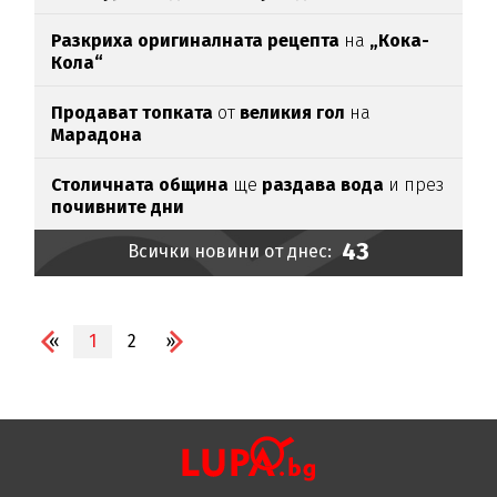
Разкриха оригиналната рецепта
на
„Кока-
Кола“
Продават топката
от
великия гол
на
Марадона
Столичната община
ще
раздава вода
и през
почивните дни
43
Всички новини от днес:
«
1
2
»