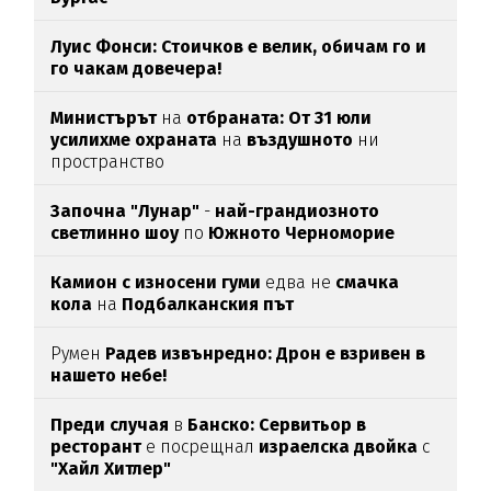
Луис Фонси: Стоичков е велик, обичам го и
го чакам довечера!
Министърът
на
отбраната: От 31 юли
усилихме охраната
на
въздушното
ни
пространство
Започна "Лунар"
-
най-грандиозното
светлинно шоу
по
Южното Черноморие
Камион с износени гуми
едва нe
смачка
кола
на
Подбалканския път
Румен
Радев извънредно: Дрон е взривен в
нашето небе!
Преди случая
в
Банско: Сервитьор в
ресторант
е посрещнал
израелска двойка
с
"Хайл Хитлер"