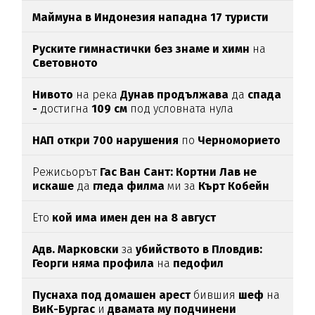
Маймуна в Индонезия нападна 17 туристи
Руските гимнастички без знаме и химн
на
Световното
Нивото
на река
Дунав продължава
да
спада
-
достигна
109 см
под условната нула
НАП откри 700 нарушения
по
Черноморието
Режисьорът
Гас Ван Сант: Кортни Лав не
искаше
да
гледа филма
ми за
Кърт Кобейн
Ето
кой има имен ден на 8 август
Адв. Марковски
за
убийството в Пловдив:
Георги няма профила
на
педофил
Пуснаха под домашен арест
бившия
шеф
на
ВиК-Бургас
и
двамата му подчинени