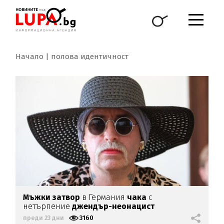
Начало
полова идентичност
Мъжки затвор
в Германия
чака
с
нетърпение
джендър-неонацист
преди 23 дни
3160