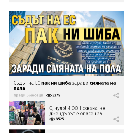
Съдът на ЕС
пак ни шиба
заради
смяната на
пола
преди 5 месеци
3379
О, чудо! И ООН схвана, че
джендърът е опасен за
жените
8525