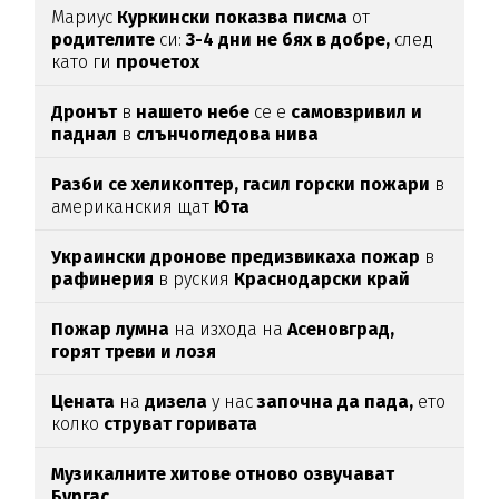
Мариус
Куркински показва писма
от
родителите
си:
3-4 дни не бях в добре,
след
като ги
прочетох
Дронът
в
нашето небе
се е
самовзривил и
паднал
в
слънчогледова нива
Разби се хеликоптер,
гасил горски пожари
в
американския щат
Юта
Украински дронове предизвикаха пожар
в
рафинерия
в руския
Краснодарски край
Пожар лумна
на изхода на
Асеновград,
горят треви и лозя
Цената
на
дизела
у нас
започна да пада,
ето
колко
струват горивата
Музикалните хитове отново озвучават
Бургас