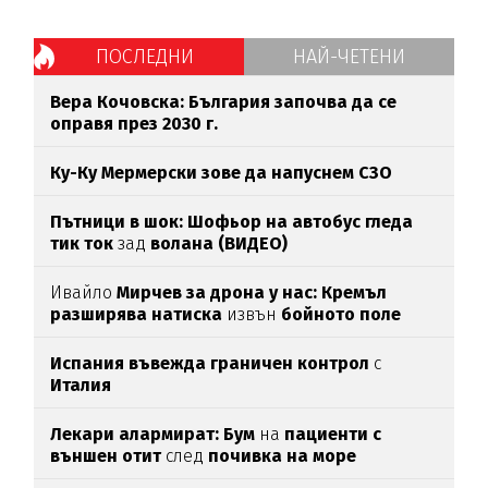
ПОСЛЕДНИ
НАЙ-ЧЕТЕНИ
Вера Кочовска: България започва да се
оправя през 2030 г.
Ку-Ку Мермерски зове да напуснем СЗО
Пътници в шок: Шофьор на автобус гледа
тик ток
зад
волана (ВИДЕО)
Ивайло
Мирчев за дрона у нас: Кремъл
разширява натиска
извън
бойното поле
Испания въвежда граничен контрол
с
Италия
Лекари алармират: Бум
на
пациенти с
външен отит
след
почивка на море