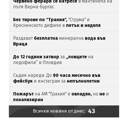
Червено ферари се натресе
в мантинела на
пътя Варна-Бургас
Без тирове по "Тракия",
"Струма" и
Кресненското дефиле в
петък и неделя
Раздават
безплатна
минерална
вода във
Враца
До 12 години затвор
за
„ловците
на
педофили” в Пловдив
Съдия нареди: До
90 часа месечно във
фейсбук
и инстаграм за
непълнолетни
Пожарът
на АМ "Тракия" е
овладян,
но
не
и
локализиран
43
Всички новини от днес: