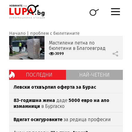
Начало
проблем с бюлетините
Мастилени петна по
бюлетини в Благоевград
наложиха реорганизация в
3099
последния момент
ПОСЛЕДНИ
НАЙ-ЧЕТЕНИ
Левски отхвърлил оферта за Бурас
83-годишна жена
даде
5000 евро на ало
измамници
в Бургаско
Вдигат осигуровките
за редица професии