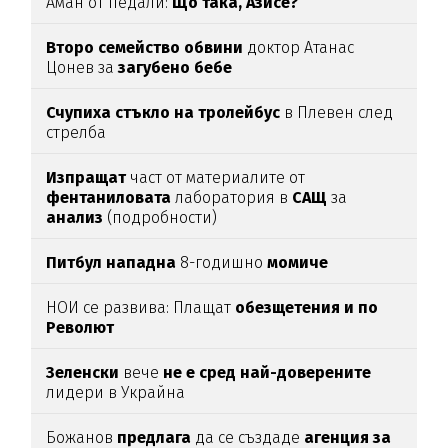
Аман от педали:
Що така, Азисе?
Второ семейство обвини
доктор Атанас
Цонев за
загубено бебе
Счупиха стъкло на тролейбус
в Плевен след
стрелба
Изпращат
част от материалите от
фентаниловата
лаборатория в
САЩ
за
анализ
(подробности)
Питбул нападна
8-годишно
момиче
НОИ се развива: Плащат
обезщетения и по
Револют
Зеленски
вече
не е сред най-доверените
лидери в Украйна
Божанов
предлага
да се създаде
агенция за