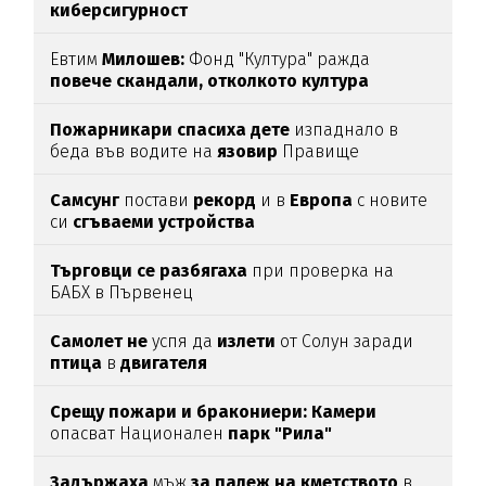
киберсигурност
Евтим
Милошев:
Фонд "Култура" ражда
повече скандали, отколкото култура
Пожарникари спасиха дете
изпаднало в
беда във водите на
язовир
Правище
Самсунг
постави
рекорд
и в
Европа
с новите
си
сгъваеми устройства
Търговци се разбягаха
при проверка на
БАБХ в Първенец
Самолет не
успя да
излети
от Солун заради
птица
в
двигателя
Срещу пожари и бракониери: Камери
опасват Национален
парк "Рила"
Задържаха
мъж
за палеж на кметството
в