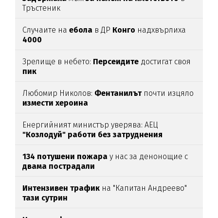
Тръстеник
Случаите на
ебола
в ДР
Конго
надхвърлиха
4000
Зрелище в небето:
Персеидите
достигат своя
пик
Любомир Николов:
Фентанилът
почти изцяло
измести хероина
Енергийният министър уверява: АЕЦ
"Козлодуй" работи без затруднения
134 потушени пожара
у нас за денонощие с
двама пострадали
Интензивен трафик
на "Капитан Андреево"
тази сутрин