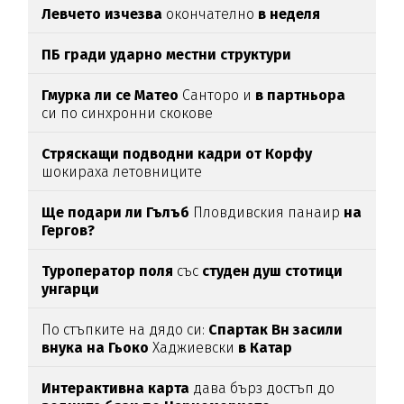
Левчето изчезва
окончателно
в неделя
ПБ гради ударно местни структури
Гмурка ли се Матео
Санторо и
в партньора
си по синхронни скокове
Стряскащи подводни кадри от Корфу
шокираха летовниците
Ще подари ли Гълъб
Пловдивския панаир
на
Гергов?
Туроператор поля
със
студен душ стотици
унгарци
По стъпките на дядо си:
Спартак Вн засили
внука на Гьоко
Хаджиевски
в Катар
Интерактивна карта
дава бърз достъп до