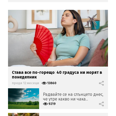
Става все по-горещо
:
40 градуса ни морят в
понеделник
преди 12 месеци
13860
Радвайте се на слънцето днес,
че утре какво ни чака...
9219