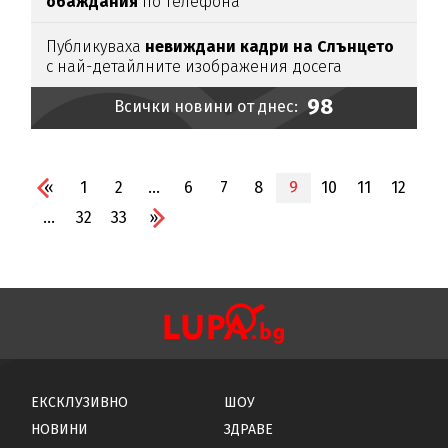
обаждания
по телефона
Публикуваха
невиждани кадри на Слънцето
с най-детайлните изображения досега
98
Всички новини от днес:
«
1
2
...
6
7
8
9
10
11
12
...
32
33
»
ЕКСКЛУЗИВНО
ШОУ
НОВИНИ
ЗДРАВЕ