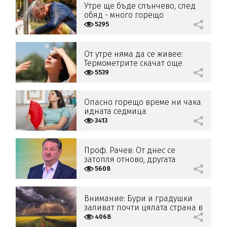
Утре ще бъде слънчево, след
обяд - много горещо
5295
От утре няма да се живее:
Термометрите скачат още
повече
5539
Опасно горещо време ни чака
идната седмица
3413
Проф. Рачев: От днес се
затопля отново, другата
седмица очакваме валежи
5608
Внимание: Бури и градушки
заливат почти цялата страна в
събота
4068