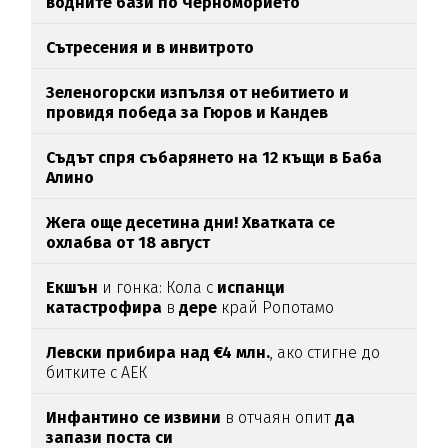
водните бази по Черноморието
Сътресения и в инвитрото
Зеленогорски изпълзя от небитието и
провидя победа за Гюров и Кандев
Съдът спря събарянето на 12 къщи в Баба
Алино
Жега още десетина дни! Хватката се
охлабва от 18 август
Екшън
и гонка: Кола с
испанци
катастрофира
в
дере
край Ропотамо
Левски прибира над €4 млн.
, ако стигне до
битките с АЕК
Инфантино се извини
в отчаян опит
да
запази поста си