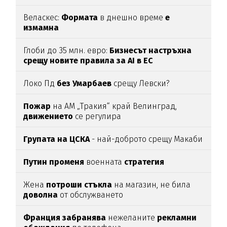
Веласкес:
Формата
в днешно време
е
измамна
Глоби до 35 млн. евро:
Бизнесът настръхна
срещу новите правила за AI в ЕС
Локо Пд
без Умарбаев
срещу Левски?
Пожар
на АМ „Тракия“ край Велинград,
движението
се регулира
Групата на ЦСКА
- най-доброто срещу Макаби
Путин променя
военната
стратегия
Жена
потроши
стъкла
на магазин, не била
доволна
от обслужването
Франция забранява
нежеланите
рекламни