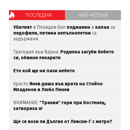
ПОСЛЕДНИ
НАЙ-ЧЕТЕНИ
Убитият
в Пловдив бил
подмамен
в
капан
за
педофили,
петима
непълнолетни
са
задържани
Трагедия във Варна:
Родилка загуби бебето
си, обвини лекарите
Ето кой ще ни пази небето
Христо
Янев диша във врата на Стойчо
Младенов и Любо Пенев
ВНИМАНИЕ:
"Тракия" гори при Костенец,
затвориха я!
Ще се вози ли Дългия от Левски-Г с метро?