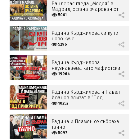
Бандерас гледа „Медея“ в
Мадрид, остана очарован от
Радина Кърджилова
5061
Радина Кърджилова си купи
ново куче
5296
Радина Кърджилова
неузнаваема като мафиотски
бос в "Под прикритие" (ФОТО)
19964
Радина Кърджилова и Павел
Иванов влизат в “Под
прикритие”
10252
Радина и Пламен се събраха
тайно
5097