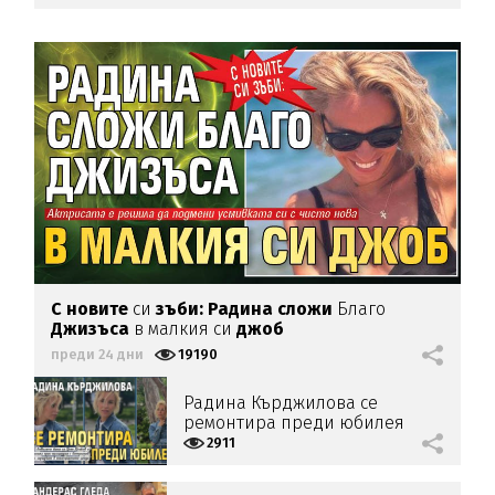
С новите
си
зъби: Радина сложи
Благо
Джизъса
в малкия си
джоб
преди 24 дни
19190
Радина Кърджилова се
ремонтира преди юбилея
2911