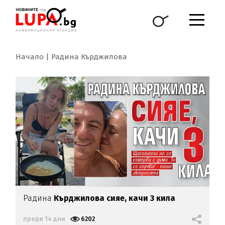
Начало
Радина Кърджилова
Радина
Кърджилова сияе, качи 3 кила
преди 14 дни
6202