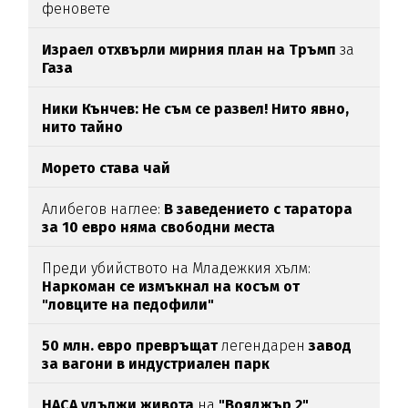
феновете
Израел отхвърли мирния план на Тръмп
за
Газа
Ники Кънчев: Не съм се развел! Нито явно,
нито тайно
Морето става чай
Алибегов наглее:
В заведението с таратора
за 10 евро няма свободни места
Преди убийството на Младежкия хълм:
Наркоман се измъкнал на косъм от
"ловците на педофили"
50 млн. евро превръщат
легендарен
завод
за вагони в индустриален парк
НАСА удължи живота
на
"Вояджър 2"