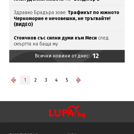
Здравко Брадъра зове:
Трафикът по южното
Черноморие е нечовешки, не тръгвайте!
(ВИДЕО)
Стоичков със силни думи към Меси
след
смъртта на баща му
12
Всички новини от днес:
«
1
2
3
4
5
»