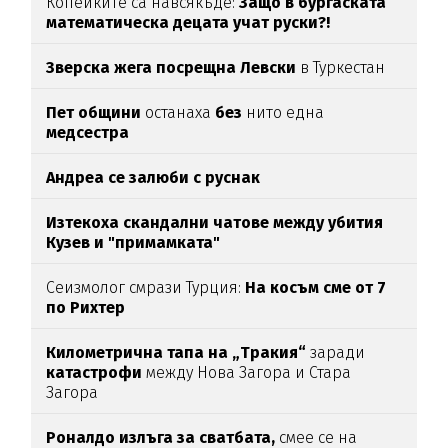
Копейките са навсякъде:
Защо в бургаската
математическа децата учат руски?!
Зверска жега посрещна Левски
в Туркестан
Пет общини
останаха
без
нито една
медсестра
Андреа се залюби с руснак
Изтекоха скандални чатове между убития
Кузев и "примамката"
Сеизмолог смрази Турция:
На косъм сме от 7
по Рихтер
Километрична тапа на „Тракия“
заради
катастрофи
между Нова Загора и Стара
Загора
Роналдо излъга за сватбата,
смее се на