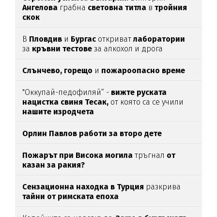
Ангелова
грабна
световна титла
в
тройния
скок
В
Пловдив
и
Бургас
откриват
лаборатории
за
кръвни тестове
за алкохол и дрога
Слънчево, горещо
и
пожароопасно време
"Оккупай-педофиляй“ -
вижте руската
нацистка свиня Тесак,
от която са се учили
нашите изродчета
Орлин Павлов работи за второ дете
Пожарът при Висока могила
тръгнал
от
казан за ракия?
Сензационна находка в Турция
разкрива
тайни от римската епоха