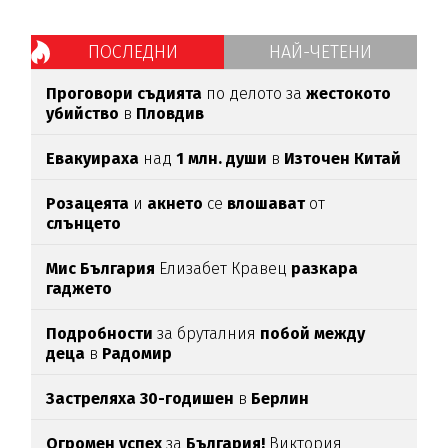
ПОСЛЕДНИ
НАЙ-ЧЕТЕНИ
Проговори съдията
по делото за
жестокото
убийство
в
Пловдив
Евакуираха
над
1 млн. души
в
Източен Китай
Розацеята
и
акнето
се
влошават
от
слънцето
Мис България
Елизабет Кравец
разкара
гаджето
Подробности
за бруталния
побой между
деца
в
Радомир
Застреляха 30-годишен
в
Берлин
Огромен успех
за
България!
Виктория