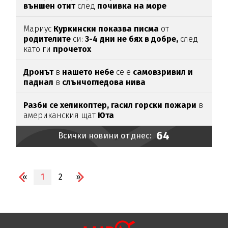
външен отит
след
почивка на море
Мариус
Куркински показва писма
от
родителите
си:
3-4 дни не бях в добре,
след
като ги
прочетох
Дронът
в
нашето небе
се е
самовзривил и
паднал
в
слънчогледова нива
Разби се хеликоптер,
гасил горски пожари
в
американския щат
Юта
64
Всички новини от днес:
«
1
2
»