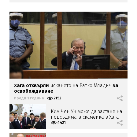
Хага отхвърли
искането на Ратко Младич
за
освобождаване
преди 1 година
2152
Ким Чен Ун може да застане на
подсъдимата скамейка в Хага
до Путин
4421