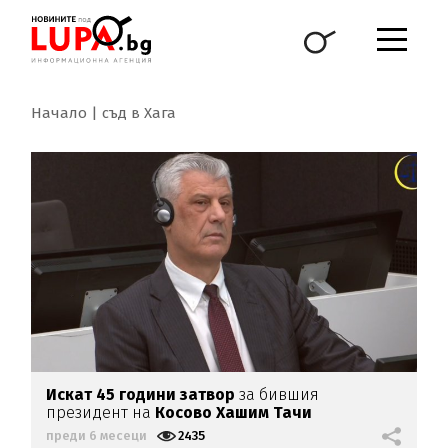
Начало
съд в Хага
Искат 45 години затвор
за бившия
президент на
Косово Хашим Тачи
преди 6 месеци
2435