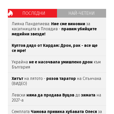
ПОСЛЕДНИ
НАЙ-ЧЕТЕНИ
Лияна Панделиева:
Ние сме виновни
за
касапницата в Пловдив -
правим убийците
медийни звезди!
Култов дядо от Кардам: Дрон, рак - все ще
се мре!
Украйна
не е насочвала умишлено дрон
към
България
Хитът
на лятото -
розов таратор
на Слънчака
(ВИДЕО)
Левски
няма да продава Вуцов
до
зимата
на
2027-а
Семплата
Чамова привика хубавата Олеся
за