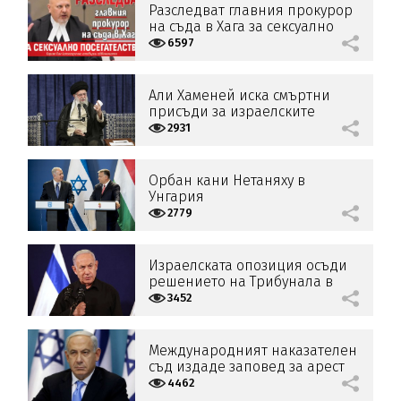
Разследват главния прокурор
на съда в Хага за сексуално
посегателство
6597
Али Хаменей иска смъртни
присъди за израелските
лидери
2931
Орбан кани Нетаняху в
Унгария
2779
Израелската опозиция осъди
решението на Трибунала в
Хага
3452
Международният наказателен
съд издаде заповед за арест
на Нетаняху
4462