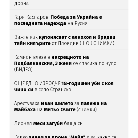
дрона
Гари Каспаров:
Победа за Украйна е
последната надежда
на Русия
Вижте как
купонясват с алкохол и брадви
тийн килърите
от Пловдив (ШОК СНИМКИ)
Камион влезе в
насрещното на
Подбалканския, 3 жени
се спасиха по чудо
(ВИДЕО)
ОЩЕ ЕДНО ИЗРОДЧЕ:
18-годишен уби с кол
чичо си
в село Странско
Арестуваха
Иван Шилето
за
палежа на
Майбаха
на
Митьо Очите
(снимки)
Лионел
Меси загуби
баща си
Какво
знаем за дрона "Майя"
и за какво се