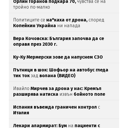
Орлин Горанов подкара 70,
чувства се на
тройно по-малко
Политиците се
на*каха от дрона,
според
Копейкин Украйна
ни напада
Вера Кочовска: България започва да се
оправя през 2030 г.
Ку-Ку Мермерски зове да напуснем СЗО
Пътници в шок: Шофьор на автобус гледа
тик ток
зад
волана (ВИДЕО)
Ивайло
Мирчев за дрона у нас: Кремъл
разширява натиска
извън
бойното поле
Испания въвежда граничен контрол
с
Италия
Лекари алармират: Бум
на
пациенти с