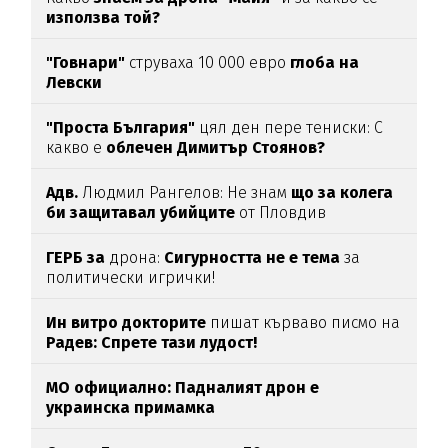
използва той?
"Говнари"
струваха 10 000 евро
глоба на
Левски
"Проста България"
цял ден пере тениски: С
какво е
облечен Димитър Стоянов?
Адв.
Людмил Рангелов: Не знам
що за колега
би защитавал убийците
от Пловдив
ГЕРБ за
дрона:
Сигурността не е тема
за
политически игрички!
Ин витро докторите
пишат кърваво писмо на
Радев: Спрете тази лудост!
МО официално: Падналият дрон е
украинска примамка