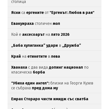
столица
Ясни
са
ергените
от
"Ергенът: Любов в рая"
Евакуираха
столичен
мол
Кой е
аксесоарът
на
лято 2026
„Баба хулиганка“ удари
в
„Дружба“
Край
на
етикетите
в
лева
Хванаха
с два вида
допинг национал
по
класическа
борба
"Убиха един ангел":
близки на Георги Кузев
се събраха
пред дома му
Емрах Стораро чисти имидж със сватба