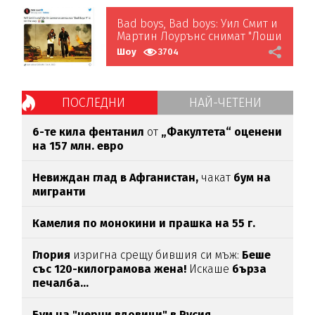
Bad boys, Bad boys: Уил Смит и
Мартин Лоурънс снимат "Лоши
момчета" 4
Шоу
3704
ПОСЛЕДНИ
НАЙ-ЧЕТЕНИ
6-те кила фентанил
от
„Факултета“ оценени
на 157 млн. евро
Невиждан глад в Афганистан,
чакат
бум на
мигранти
Камелия по монокини и прашка на 55 г.
Глория
изригна срещу бившия си мъж:
Беше
със 120-килограмова жена!
Искаше
бърза
печалба...
Бум на "черни вдовици" в Русия