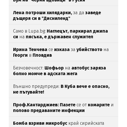
Лена потроши хилядарки,
за да
заведе
дъщеря си в "Дисниленд"
Само в Lupa.bg:
Наглецът, паркирал джипа
си
на
пясъка, е държавен служител
Ирина Тенчева
се
изказа
за
убийството
на
Георги
в
Пловдив
Безчовечност:
Шофьор
на
автобус заряза
болно момче в адската жега
Външно предупреди:
В
Куба вече е опасно,
не пътувайте!
Проф.Кантарджиев: Пазете
се от
комарите
и
полово предаваните инфекции
Бомба взриви микробус
край сирийската