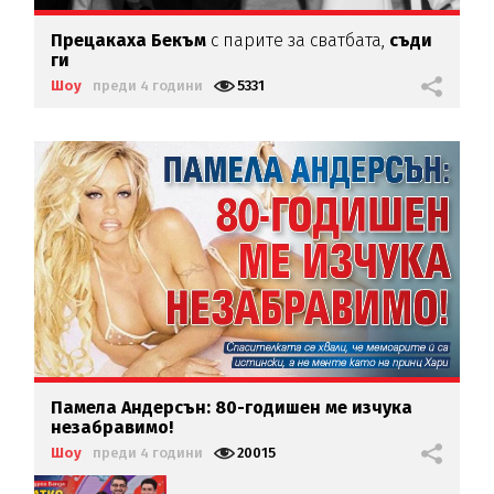
Прецакаха Бекъм
с парите за сватбата,
съди
ги
Шоу
преди 4 години
5331
Памела Андерсън: 80-годишен ме изчука
незабравимо!
Шоу
преди 4 години
20015