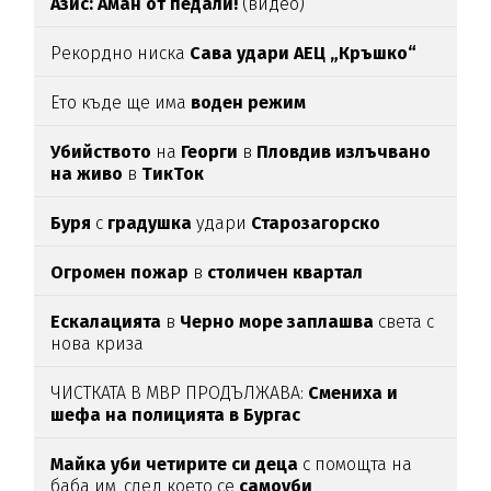
Азис: Аман от педали!
(видео)
Рекордно ниска
Сава удари АЕЦ „Кръшко“
Ето къде ще има
воден режим
Убийството
на
Георги
в
Пловдив излъчвано
на живо
в
ТикТок
Буря
с
градушка
удари
Старозагорско
Огромен пожар
в
столичен квартал
Ескалацията
в
Черно море заплашва
света с
нова криза
ЧИСТКАТА В МВР ПРОДЪЛЖАВА:
Смениха и
шефа на полицията в Бургас
Майка уби четирите си деца
с помощта на
баба им, след което се
самоуби