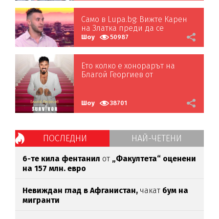
Само в Lupa.bg: Вижте Карен
на Златка преди да се
тунингова
Шоу
50987
Ето колко е хонорарът на
Благой Георгиев от
„Сървайвър“
Шоу
38701
ПОСЛЕДНИ
НАЙ-ЧЕТЕНИ
6-те кила фентанил
от
„Факултета“ оценени
на 157 млн. евро
Невиждан глад в Афганистан,
чакат
бум на
мигранти