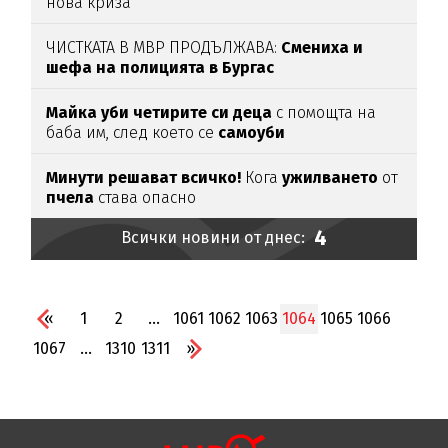
нова криза
ЧИСТКАТА В МВР ПРОДЪЛЖАВА:
Смениха и
шефа на полицията в Бургас
Майка уби четирите си деца
с помощта на
баба им, след което се
самоуби
Минути решават всичко!
Кога
ужилването
от
пчела
става опасно
4
Всички новини от днес:
«
1
2
...
1061
1062
1063
1064
1065
1066
1067
...
1310
1311
»