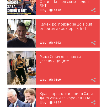
Орлин Павлов става водещ в
БНТ
Шоу
6478
Камен Во. призна защо е бил
отбой за директор на БНТ
Шоу
4592
Мика Стоичкова пак си
увеличи циците
Шоу
9149
Крал Чарлз моли принц Хари
да го уважи за коронацията
Шоу
4987