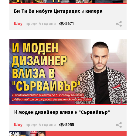
Би Ти Ви набута Цитиридис
в
килера
Шоу
преди 4 години
5671
И
моден дизайнер влиза
в
"Сървайвър"
Шоу
преди 4 години
5955