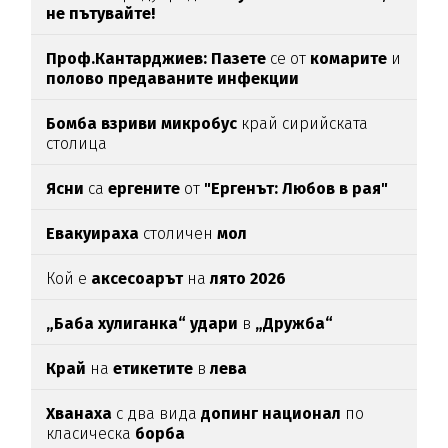
не пътувайте!
Проф.Кантарджиев: Пазете
се от
комарите
и
полово предаваните инфекции
Бомба взриви микробус
край сирийската
столица
Ясни
са
ергените
от
"Ергенът: Любов в рая"
Евакуираха
столичен
мол
Кой е
аксесоарът
на
лято 2026
„Баба хулиганка“ удари
в
„Дружба“
Край
на
етикетите
в
лева
Хванаха
с два вида
допинг национал
по
класическа
борба