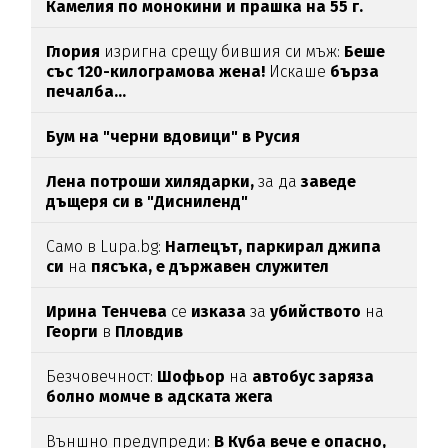
Камелия по монокини и прашка на 55 г.
Глория
изригна срещу бившия си мъж:
Беше
със 120-килограмова жена!
Искаше
бърза
печалба...
Бум на "черни вдовици" в Русия
Лена потроши хилядарки,
за да
заведе
дъщеря си в "Дисниленд"
Само в Lupa.bg:
Наглецът, паркирал джипа
си
на
пясъка, е държавен служител
Ирина Тенчева
се
изказа
за
убийството
на
Георги
в
Пловдив
Безчовечност:
Шофьор
на
автобус заряза
болно момче в адската жега
Външно предупреди:
В
Куба вече е опасно,