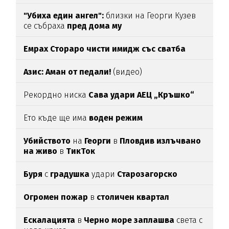
"Убиха един ангел":
близки на Георги Кузев
се събраха
пред дома му
Емрах Стораро чисти имидж със сватба
Азис: Аман от педали!
(видео)
Рекордно ниска
Сава удари АЕЦ „Кръшко“
Ето къде ще има
воден режим
Убийството
на
Георги
в
Пловдив излъчвано
на живо
в
ТикТок
Буря
с
градушка
удари
Старозагорско
Огромен пожар
в
столичен квартал
Ескалацията
в
Черно море заплашва
света с