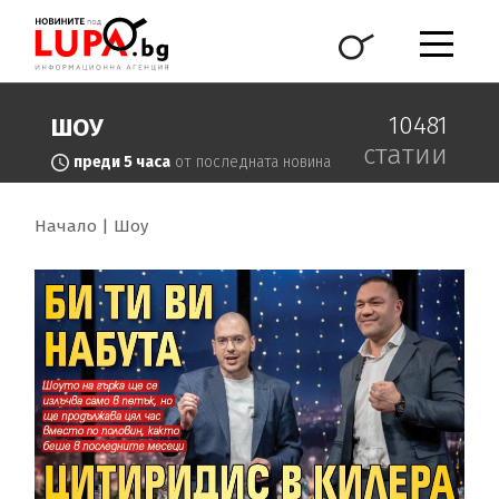
10481
ШОУ
статии
преди 5 часа
от последната новина
Начало
Шоу