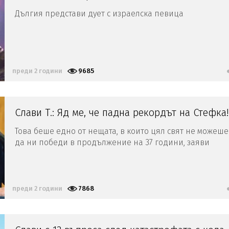
Дългия представи дует с израелска певица
преди 2 години
9685
Слави Т.: Яд ме, че падна рекордът на Стефка!
Това беше едно от нещата, в които цял свят не можеше
да ни победи в продължение на 37 години, заяви
шоуменът
преди 2 години
7868