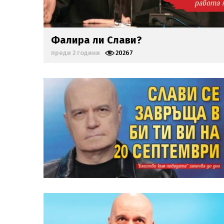
Фалира ли Слави?
преди 2 години
20267