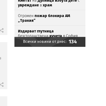
Кметът
на
Дупница избута дете
с
увреждане
в
храм
Огромен
пожар блокира АМ
„Тракия“
Издирват глутница
безстопанствени
кучета
в София
134
Всички новини от днес:
Стартират
масови
проверки
на
вноса на
плодове
и
зеленчуци
в
Бургас измъква „Евровизия“
от
София?
Живия Нострадамус
отправи
ново мрачно предупреждение
Стаси
Иванов се завърна
в Арда
В Сърбия
искат
правото на