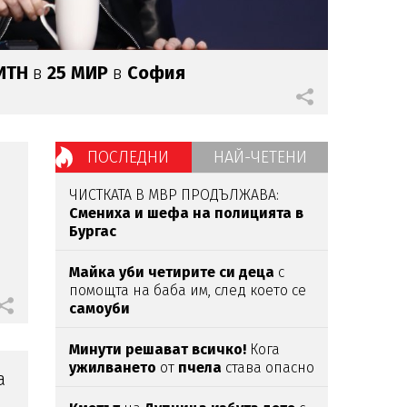
ИТН
в
25 МИР
в
София
ПОСЛЕДНИ
НАЙ-ЧЕТЕНИ
ЧИСТКАТА В МВР ПРОДЪЛЖАВА:
Смениха и шефа на полицията в
Бургас
Майка уби четирите си деца
с
помощта на баба им, след което се
самоуби
Минути решават всичко!
Кога
ужилването
от
пчела
става опасно
а