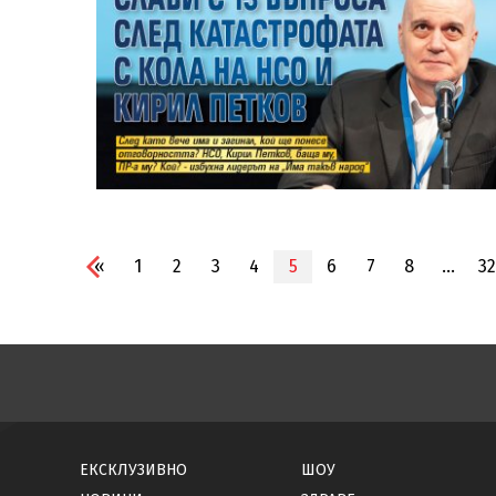
«
1
2
3
4
5
6
7
8
...
32
ЕКСКЛУЗИВНО
ШОУ