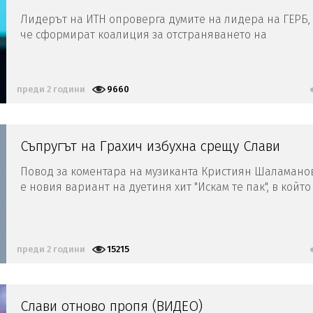
Лидерът на ИТН опроверга думите на лидера на ГЕРБ,
че сформират коалиция за отстраняването на
председателката на НС
преди 2 години
9660
Съпругът на Грахич избухна срещу Слави
Повод за коментара на музиканта Кристиян Шаламано
е новия вариант на дуетиня хит "Искам те пак", в който
на мястото на Грахич вече е израелска певица
преди 2 години
15215
Слави отново пропя (ВИДЕО)