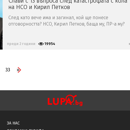
Слави с 13 въпроса след катастрофата с кола
на НСО и Кирил Петков
След като вече има и загинал, кой ще понесе
отговорността? НСО, Кирил Петков, баща му, ПР-а му?
Кой? - избухна лидерът на „Има такъв народ“
преди 2 години
19954
33
»
ЗА НАС