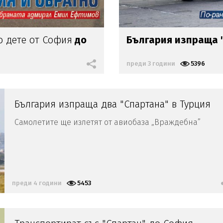
о дете от София
до
България изпраща "
преди 3 години
5396
България изпраща два "Спартана" в Турция
Самолетите ще излетят от авиобаза „Враждебна”
преди 4 години
5453