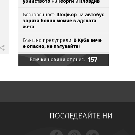
убийството
на
Георги
в
Пловдив
Безчовечност:
Шофьор
на
автобус
заряза болно момче в адската
жега
Външно предупреди:
В
Куба вече
е опасно, не пътувайте!
157
Всички новини от днес:
Проф.Кантарджиев: Пазете
се от
комарите
и
полово предаваните
инфекции
Бомба взриви микробус
край
сирийската столица
Ясни
са
ергените
от
"Ергенът:
Любов в рая"
ПОСЛЕДВАЙТЕ НИ
Евакуираха
столичен
мол