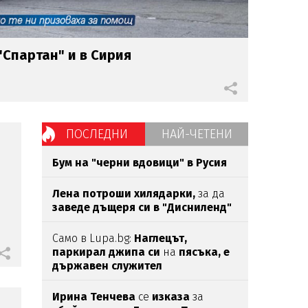
Спартан" и в Сирия
ПОСЛЕДНИ
НАЙ-ЧЕТЕНИ
Бум на "черни вдовици" в Русия
Лена потроши хилядарки,
за да
заведе дъщеря си в "Дисниленд"
Само в Lupa.bg:
Наглецът,
паркирал джипа си
на
пясъка, е
държавен служител
Ирина Тенчева
се
изказа
за