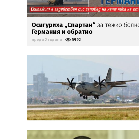
Осигуриха „Спартан“
за тежко болн
Германия и обратно
преди 2 години
5992