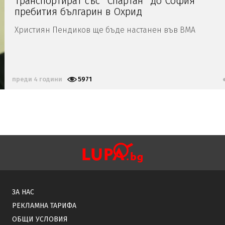
Транспортират със "Спартан" до София
пребития българин в Охрид
Християн Пендиков ще бъде настанен във ВМА
преди 4 години
5971
ЗА НАС
РЕКЛАМНА ТАРИФА
ОБЩИ УСЛОВИЯ