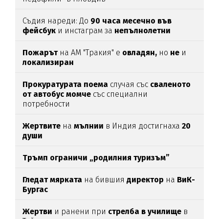
Съдия нареди: До
90 часа месечно във
фейсбук
и инстаграм за
непълнолетни
Пожарът
на АМ "Тракия" е
овладян,
но
не
и
локализиран
Прокуратурата поема
случая със
сваленото
от автобус момче
със специални
потребности
Жертвите
на
мълнии
в Индия достигнаха
20
души
Тръмп ограничи „родилния туризъм”
Гледат мярката
на бившия
директор
на
ВиК-
Бургас
Жертви
и ранени при
стрелба в училище
в