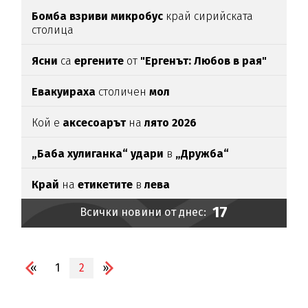
Бомба взриви микробус
край сирийската
столица
Ясни
са
ергените
от
"Ергенът: Любов в рая"
Евакуираха
столичен
мол
Кой е
аксесоарът
на
лято 2026
„Баба хулиганка“ удари
в
„Дружба“
Край
на
етикетите
в
лева
17
Всички новини от днес:
«
1
2
»