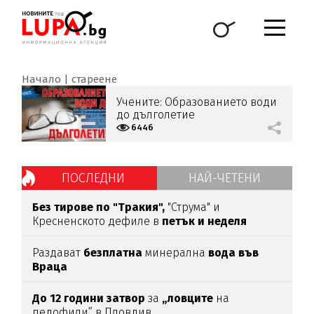
Начало
стареене
Учените: Образованието води
до дълголетие
6446
ПОСЛЕДНИ
НАЙ-ЧЕТЕНИ
Без тирове по "Тракия",
"Струма" и
Кресненското дефиле в
петък и неделя
Раздават
безплатна
минерална
вода във
Враца
До 12 години затвор
за
„ловците
на
педофили” в Пловдив