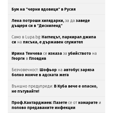
Бум на "черни вдовици" в Русия
Лена потроши хилядарки,
за да
заведе
дъщеря си в "Дисниленд"
Само в Lupa.bg:
Наглецът, паркирал джипа
си
на
пясъка, е държавен служител
Ирина Тенчева
се
изказа
за
убийството
на
Георги
в
Пловдив
Безчовечност:
Шофьор
на
автобус заряза
болно момче в адската жега
Външно предупреди:
В
Куба вече е опасно,
не пътувайте!
Проф.Кантарджиев: Пазете
се от
комарите
и
полово предаваните инфекции