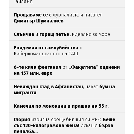
Тайланд
Прощаваме се с
журналиста и писател
Димитър Шумналиев
Слънчев
и
горещ петък,
идеално за море
Епидемия от самоубийства
в
Киберкомандването на САЩ
6-те кила фентанил
от
„Факултета“ оценени
на 157 млн. евро
Невиждан глад в Афганистан,
чакат
бум на
мигранти
Камелия по монокини и прашка на 55 г.
Глория
изригна срещу бившия си мъж:
Беше
със 120-килограмова жена!
Искаше
бърза
печалба...