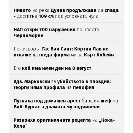
Нивото
на река
Дунав продължава
да
спада
-
достигна
109 см
под условната нула
НАП откри 700 нарушения
по цялото
Черноморие
Режисьорът
Гас Ван Сант: Кортни Лав не
искаше
да
гледа фирма
ми за
Кърт Кобейн
Ето
кой има имен ден на 8 август
Адв. Марковски
за
убийството в Пловдив:
Георги няма профила
на
педофил
Пуснаха под домашен арест
бившия
шеф
на
ВиК-Бургас
и
двамата му подчинени
Разкриха оригиналната рецепта
на
„Кока-
Кола“