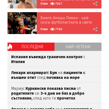
за тази есен
Стил
7247
Вижте Алиша Леман - най-
секси футболистката в света
(СНИМКИ)
Стил
7763
ПОСЛЕДНИ
НАЙ-ЧЕТЕНИ
Испания въвежда граничен контрол
с
Италия
Лекари алармират: Бум
на
пациенти с
външен отит
след
почивка на море
Мариус
Куркински показва писма
от
родителите
си:
3-4 дни не бях в добро
състояние,
след като ги
прочетох