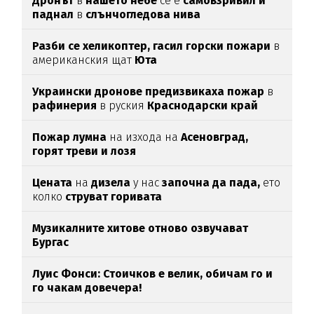
Дронът
в
нашето небе
се е
самовзривил и
паднал
в
слънчогледова нива
Разби се хеликоптер,
гасил горски пожари
в
американския щат
Юта
Украински дронове предизвикаха пожар
в
рафинерия
в руския
Краснодарски край
Пожар лумна
на изхода на
Асеновград,
горят треви и лозя
Цената
на
дизела
у нас
започна да пада,
ето
колко
струват горивата
Музикалните хитове отново озвучават
Бургас
Луис Фонси: Стоичков е велик, обичам го и
го чакам довечера!