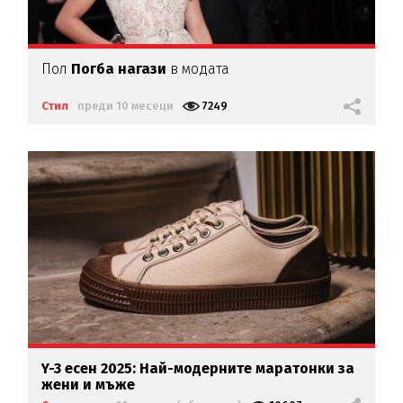
Пол
Погба нагази
в модата
Стил
преди 10 месеци
7249
Y-3 есен 2025: Най-модерните маратонки за
жени и мъже