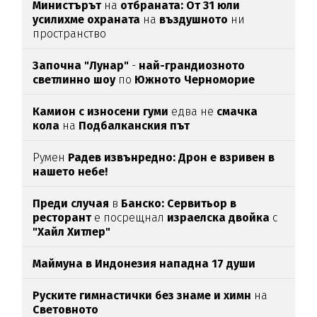
Министърът
на
отбраната: От 31 юли
усилихме охраната
на
въздушното
ни
пространство
Започна "Лунар"
-
най-грандиозното
светлинно шоу
по
Южното Черноморие
Камион с износени гуми
едва нe
смачка
кола
на
Подбалканския път
Румен
Радев извънредно: Дрон е взривен в
нашето небе!
Преди случая
в
Банско: Сервитьор в
ресторант
е посрещнал
израелска двойка
с
"Хайл Хитлер"
Маймуна в Индонезия нападна 17 души
Руските гимнастички без знаме и химн
на
Световното