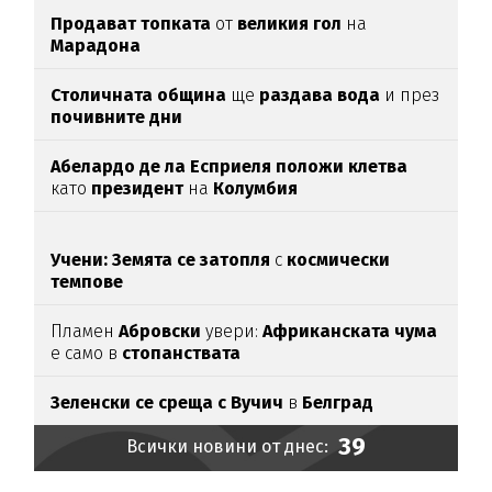
Продават топката
от
великия гол
на
Марадона
Столичната община
ще
раздава вода
и през
почивните дни
Абелардо де ла Есприеля положи клетва
като
президент
на
Колумбия
Учени: Земята се затопля
с
космически
темпове
Пламен
Абровски
увери:
Африканската чума
е само в
стопанствата
Зеленски се среща с Вучич
в
Белград
39
Всички новини от днес: