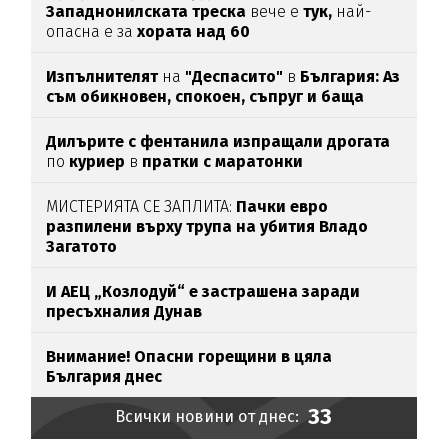
Западнонилската
треска
вече е
тук,
най-
опасна е за
хората над 60
Изпълнителят
на
"Деспасито"
в
България: Аз
съм обикновен, спокоен, съпруг и баща
Дилърите с фентанила изпращали дрогата
по
куриер
в
пратки с маратонки
МИСТЕРИЯТА СЕ ЗАПЛИТА:
Пачки евро
разпилени върху трупа на убития Владо
Загатото
И АЕЦ „Козлодуй“ е застрашена заради
пресъхналия Дунав
Внимание! Опасни горещини в цяла
България днес
33
Всички новини от днес: