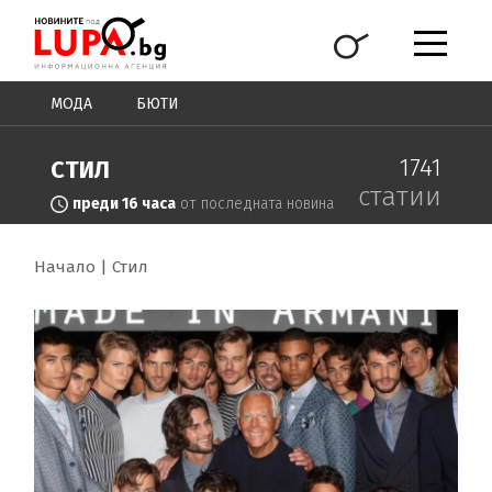
МОДА
БЮТИ
1741
СТИЛ
статии
преди 16 часа
от последната новина
Начало
Стил