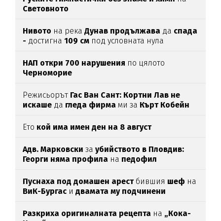
Световното
Нивото
на река
Дунав продължава
да
спада
-
достигна
109 см
под условната нула
НАП откри 700 нарушения
по цялото
Черноморие
Режисьорът
Гас Ван Сант: Кортни Лав не
искаше
да
гледа фирма
ми за
Кърт Кобейн
Ето
кой има имен ден на 8 август
Адв. Марковски
за
убийството в Пловдив:
Георги няма профила
на
педофил
Пуснаха под домашен арест
бившия
шеф
на
ВиК-Бургас
и
двамата му подчинени
Разкриха оригиналната рецепта
на
„Кока-