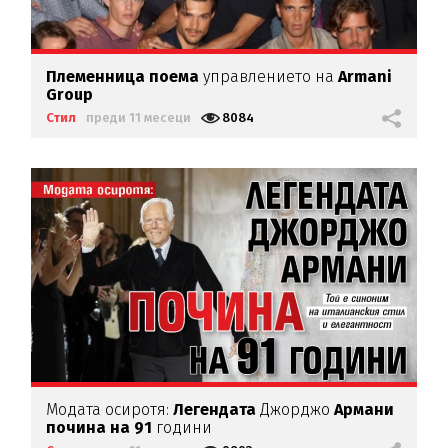
Племенница
поема
управлението на
Аrmаnі
Grоuр
Стил
преди 11 месеци
8084
Модата осиротя:
Легендата
Джорджо
Армани
почина на 91
години