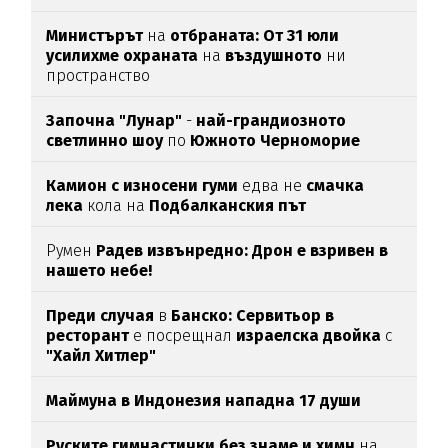
Министърът
на
отбраната: От 31 юли
усилихме охраната
на
въздушното
ни
пространство
Започна "Лунар"
-
най-грандиозното
светлинно шоу
по
Южното Черноморие
Камион с износени гуми
едва нe
смачка
лека
кола на
Подбалканския път
Румен
Радев извънредно: Дрон е взривен в
нашето небе!
Преди случая
в
Банско: Сервитьор в
ресторант
е посрещнал
израелска двойка
с
"Хайл Хитлер"
Маймуна в Индонезия нападна 17 души
Руските гимнастички без знаме и химн
на