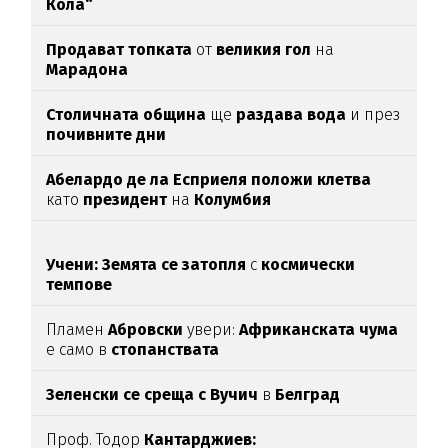
Кола“
Продават топката
от
великия гол
на
Марадона
Столичната община
ще
раздава вода
и през
почивните дни
Абелардо де ла Есприеля положи клетва
като
президент
на
Колумбия
Учени: Земята се затопля
с
космически
темпове
Пламен
Абровски
увери:
Африканската чума
е само в
стопанствата
Зеленски се среща с Вучич
в
Белград
Проф. Тодор
Кантарджиев: