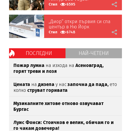
Стил
6595
„Диор“ откри първия си спа
център в Ню Йорк
Стил
6748
ПОСЛЕДНИ
НАЙ-ЧЕТЕНИ
Пожар лумна
на изхода на
Асеновград,
горят треви и лозя
Цената
на
дизела
у нас
започна да пада,
ето
колко
струват горивата
Музикалните хитове отново озвучават
Бургас
Луис Фонси: Стоичков е велик, обичам го и
го чакам довечера!