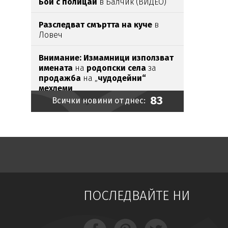
Бой с полицаи
в Балчик (ВИДЕО)
Разследват смъртта на куче
в
Ловеч
Внимание:
Измамници използват
имената
на
родопски села
за
продажба
на „
чудодейни“
мехлеми
83
Всички новини от днес:
Най-много бира се пие в Добрич,
София е шеста
Откриха
8 иракчани,
натъпкани
в
тайника
на бус
КОШМАР:
Млад пилот хвърли
оставка и разкри - летя 30
ПОСЛЕДВАЙТЕ НИ
минути в седмицата
Морето ври от циганка,
връщат я