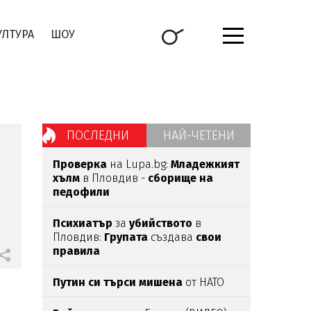
УЛТУРА
ШОУ
ПОСЛЕДНИ
НАЙ-ЧЕТЕНИ
Проверка
на Lupa.bg:
Младежкият
хълм
в Пловдив -
сборище на
педофили
Психиатър
за
убийството
в
Пловдив:
Групата
създава
свои
правила
Путин си търси мишена
от НАТО