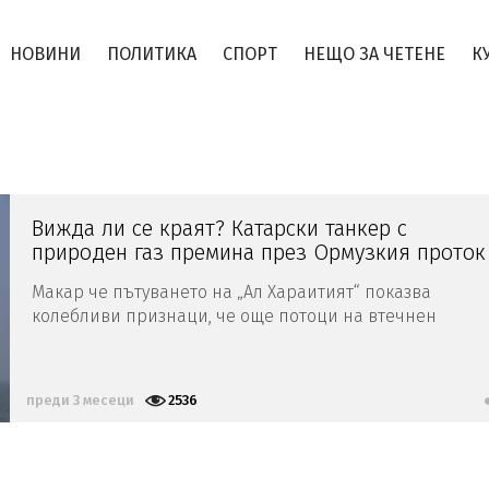
НОВИНИ
ПОЛИТИКА
СПОРТ
НЕЩО ЗА ЧЕТЕНЕ
К
Вижда ли се краят? Катарски танкер с
природен газ премина през Ормузкия проток
Макар че пътуването на „Ал Хараитият“ показва
колебливи признаци, че още потоци на втечнен
природен газ ще бъдат възобновени, те остават далеч
под нивата преди войната от около три доставки
дневно от Персийския залив
преди 3 месеци
2536