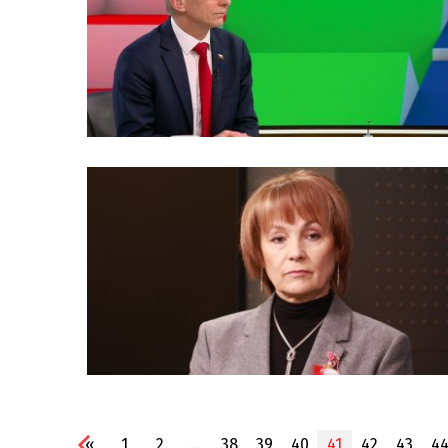
«
1
2
...
38
39
40
41
42
43
4