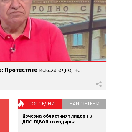
: Протестите
искаха едно, но
ПОСЛЕДНИ
НАЙ-ЧЕТЕНИ
Изчезна областният лидер
на
ДПС
,
ГДБОП го издирва