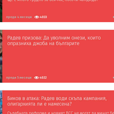
депутатът
преди 4 месеци
4033
Радев призова: Да уволним онези, които
опразниха джоба на българите
преди 5 месеци
4022
Биков в атака: Радев води скъпа кампания,
олигархията ли е намесена?
Съдебната реформа и новият ВСС не могат да минат б