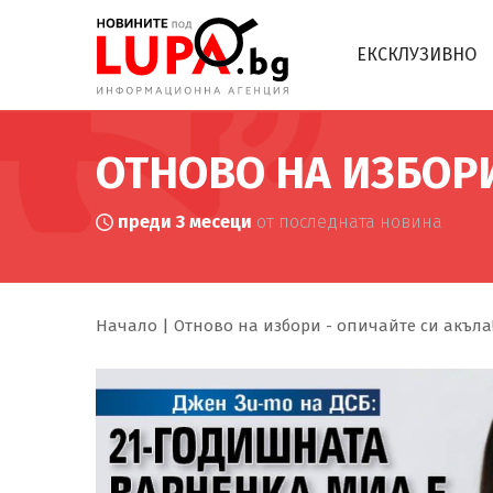
ЕКСКЛУЗИВНО
ОТНОВО НА ИЗБОРИ
преди 3 месеци
от последната новина
Начало
Отново на избори - опичайте си акъла