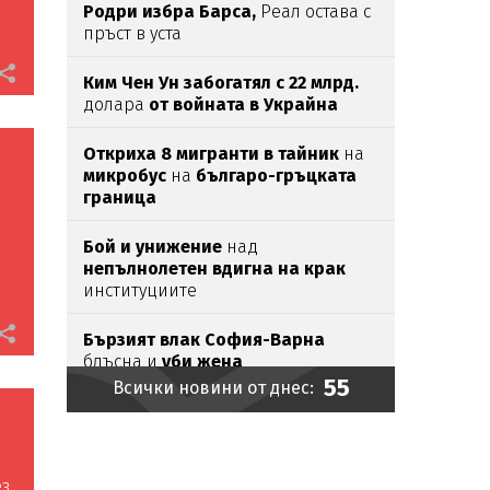
Родри избра Барса,
Реал остава с
пръст в уста
Ким Чен Ун забогатял с 22 млрд.
долара
от войната в Украйна
Откриха 8 мигранти в тайник
на
микробус
на
българо-гръцката
граница
Бой и унижение
над
непълнолетен вдигна на крак
институциите
Бързият влак София-Варна
блъсна и
уби жена
55
Всички новини от днес:
Продавачка в супермаркет спаси
припаднал
възрастен мъж
Мирише на скандал:
Милотинова
ез