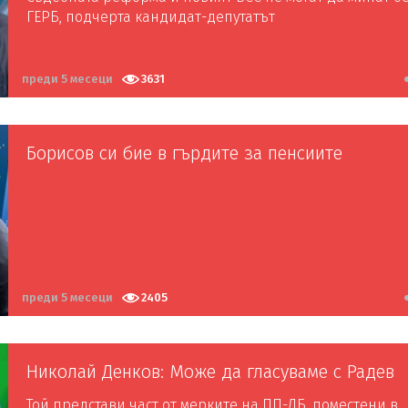
ГЕРБ, подчерта кандидат-депутатът
преди 5 месеци
3631
Борисов си бие в гърдите за пенсиите
преди 5 месеци
2405
Николай Денков: Може да гласуваме с Радев
Той представи част от мерките на ПП-ДБ, поместени в