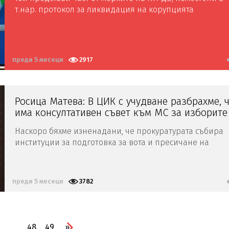
т.нар. протокол за ликвидация на корупцията
преди 5 месеци
2917
Росица Матева: В ЦИК с учудване разбрахме, 
има консултативен съвет към МС за изборите
Наскоро бяхме изненадани, че прокуратурата събира
институции за подготовка за вота и пресичане на
изборните нарушения
преди 5 месеци
3782
4
...
48
49
»