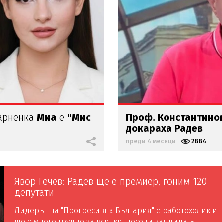
арненка
Миа
е
"Мис
Проф. Константинов
докараха Радев
преди 4 месеци
2884
Явор Гечев: Радев ще е премиер, гоним 120
депутати
Лидерът на "Прогресивна България" е работохолик и
ще е много трудно за всички, посочи кандидат-