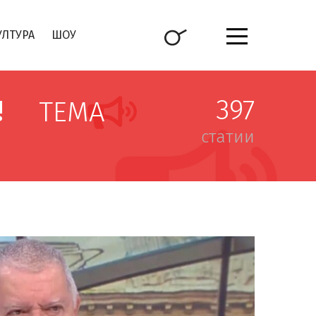
УЛТУРА
ШОУ
397
!
ТЕМА
статии