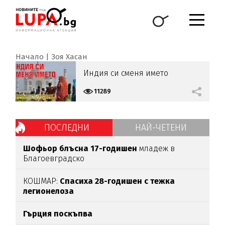
Начало
Зоя Хасан
Индия си сменя името
11289
ПОСЛЕДНИ
НАЙ-ЧЕТЕНИ
Шофьор блъсна 17-годишен
младеж в
Благоевградско
КОШМАР:
Спасиха 28-годишен с тежка
легионелоза
Гърция поскъпва