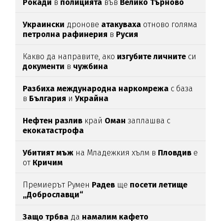
Рокади
в
полицията
във
Велико Търново
Украински
дронове
атакуваха
отново голяма
петролна рафинерия
в
Русия
Какво да направите, ако
изгубите личните
си
документи
в
чужбина
Разбиха международна наркомрежа
с база
в
България
и
Украйна
Нефтен разлив
край
Оман
заплашва с
екокатастрофа
Убитият мъж
на Младежкия хълм в
Пловдив
е
от
Кричим
Премиерът Румен
Радев
ще
посети летище
„Доброславци“
Защо трбва
да
намалим кафето