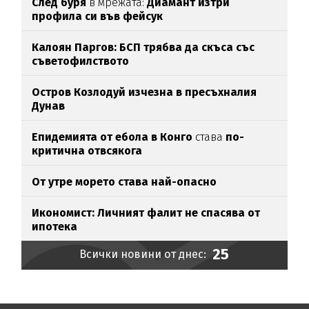
След буря
в мрежата:
Диамант изтри
профила си във фейсук
Калоян Паргов: БСП трябва да скъса със
съветофилството
Остров Козлодуй изчезна в пресъхналия
Дунав
Епидемията от ебола в Конго
става
по-
критична отвсякога
От утре морето става най-опасно
Икономист: Личният фалит не спасява от
ипотека
25
Всички новини от днес: