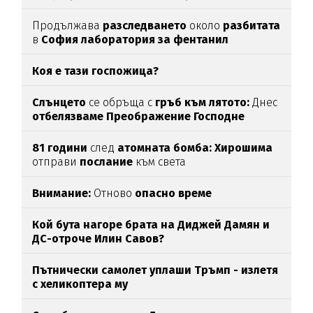
Продължава
разследването
около
разбитата
в
София лаборатория за фентанил
Коя е тази госпожица?
Слънцето
се обръща с
гръб към лятото:
Днес
отбелязваме
Преображение Господне
81 години
след
атомната бомба: Хирошима
отправи
послание
към света
Внимание:
Отново
опасно време
Кой бута нагоре брата на Диджей Дамян и
ДС-отроче Илин Савов?
Пътнически самолет уплаши Тръмп - излетя
с хеликоптера му