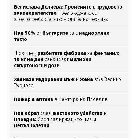
Велислава Делчева: Промените
в
трудовото
законодателство
през бюджета са
злоупотреба със законодателна техника
Над 50%
от
българите
са с
наднормено
тегло
Шок след
разбитата фабрика
за
фентанил:
10 кг на ден
означават
милиони
смъртоносни дози
Хванаха издирвани мъж
и
жена
във Велико
Търново
Пожар в аптека
в центъра на Пловдив
Нов обрат
след
жестокото убийство
в
Пловдив:
Сред задържаните има и
непълнолетни