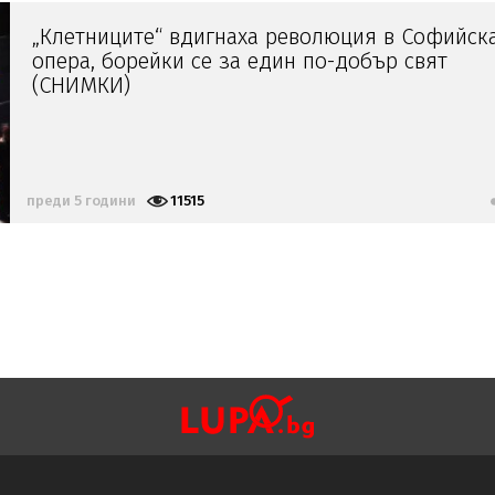
„Клетниците“ вдигнаха революция в Софийск
опера, борейки се за един по-добър свят
(СНИМКИ)
преди 5 години
11515