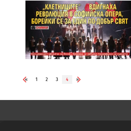
«
1
2
3
4
»