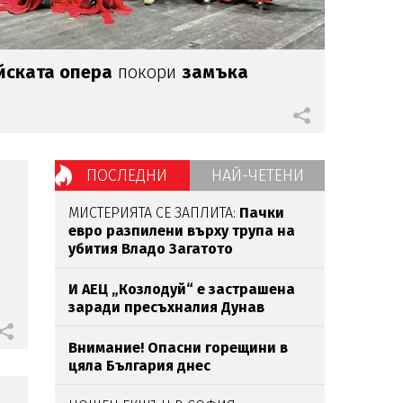
ската опера
покори
замъка
ПОСЛЕДНИ
НАЙ-ЧЕТЕНИ
МИСТЕРИЯТА СЕ ЗАПЛИТА:
Пачки
евро разпилени върху трупа на
убития Владо Загатото
И АЕЦ „Козлодуй“ е застрашена
заради пресъхналия Дунав
Внимание! Опасни горещини в
цяла България днес