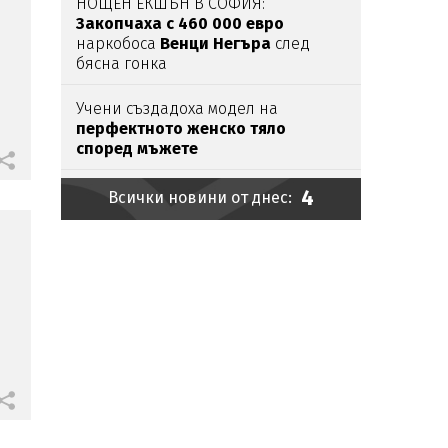
НОЩЕН ЕКШЪН В СОФИЯ:
Закопчаха с 460 000 евро
наркобоса
Венци Негъра
след
бясна гонка
Учени създадоха модел на
перфектното женско тяло
според мъжете
4
Министър Ефремова:
Всички новини от днес:
Минималната
заплата
няма да е
620 евро
Безпрецедентното
засушаване
на
река Дунав се
вижда от космоса
Глутницата е наша
Дребна циганка напълни морето
в Бургас