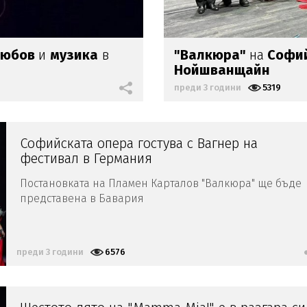
любов
и
музика
в
"Валкюра"
на
Софий
Нойшванщайн
преди 3 години
5319
Софийската опера гостува с Вагнер на
фестивал в Германия
Постановката на Пламен Карталов "Валкюра" ще бъде
представена в Бавария
преди 3 години
6576