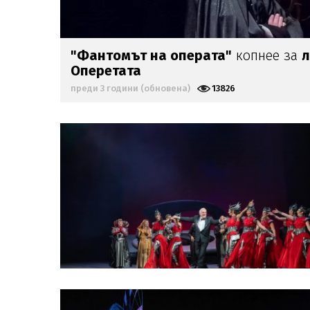
"Фантомът на операта"
копнее за
Оперетата
преди 3 години (обновена)
13826