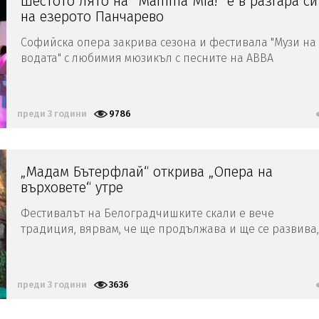
Шестото лято на "Mamma Mia!" е в разгара си
на езерото Панчарево
Софийска опера закрива сезона и фестивала "Музи на
водата" с любимия мюзикъл с песните на ABBA
преди 3 години
9786
„Мадам Бътерфлай“ открива „Опера на
върховете“ утре
Фестивалът на Белоградчишките скали е вече
традиция, вярвам, че ще продължава и ще се развива,
каза маестро Пламен Карталов
преди 3 години
3636