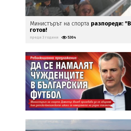
Министърът на спорта
разпореди: "В
готов!
преди 3 години
5304