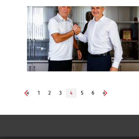
«
1
2
3
4
5
6
»