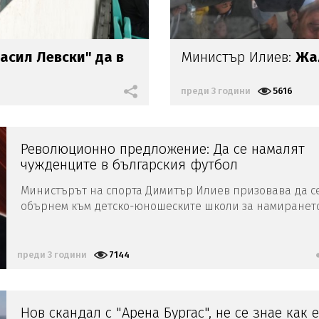
асил Левски" да в
Министър Илиев:
Жа
преди 3 години
5616
Революционно предложение: Да се намалят
чужденците в българския футбол
Министърът на спорта Димитър Илиев призовава да с
обърнем към детско-юношеските школи за намиранет
на родни таланти
преди 3 години
7144
Нов скандал с "Арена Бургас", не се знае как е