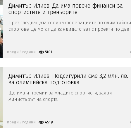
Димитър Илиев: Да има повече финанси за
спортистите и треньорите
През следващата година федерациите по олимпийск
спортове ще могат да кандидатстват с проекти по две
нови програми, заяви спортният министър
преди 3 години
5101
Димитър Илиев: Подсигурили сме 3,2 млн. лв.
за олимпийска подготовка
Ще има и премии за младите спортисти, заяви
министърът на спорта
преди 3 години
4519