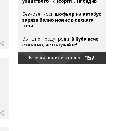
убийството
на
Георги
в
Пловдив
Безчовечност:
Шофьор
на
автобус
заряза болно момче в адската
жега
Външно предупреди:
В
Куба вече
е опасно, не пътувайте!
157
Всички новини от днес:
Проф.Кантарджиев: Пазете
се от
комарите
и
полово предаваните
инфекции
Бомба взриви микробус
край
и
сирийската столица
Ясни
са
ергените
от
"Ергенът:
Любов в рая"
Евакуираха
столичен
мол