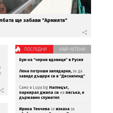
лбата ще забави "Армията"
ПОСЛЕДНИ
НАЙ-ЧЕТЕНИ
Бум на "черни вдовици" в Русия
е
Лена потроши хилядарки,
за да
о
заведе дъщеря си в "Дисниленд"
Само в Lupa.bg:
Наглецът,
паркирал джипа си
на
пясъка, е
държавен служител
Ирина Тенчева
се
изказа
за