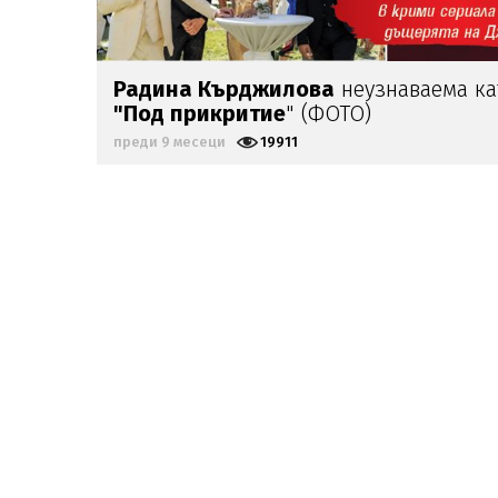
Радина Кърджилова
неузнаваема к
"Под прикритие
" (ФОТО)
преди 9 месеци
19911