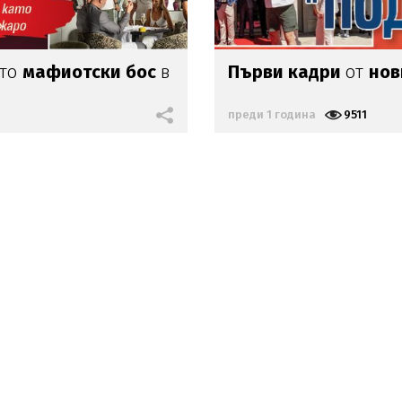
ато
мафиотски бос
в
Първи кадри
от
нов
преди 1 година
9511