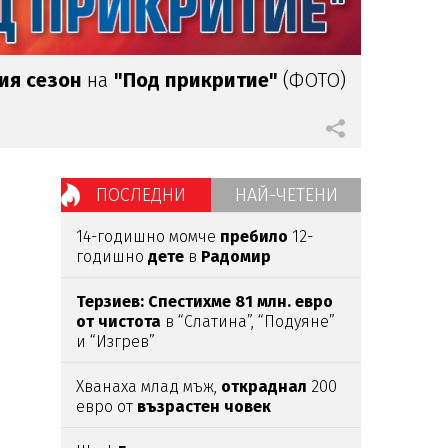
ия сезон
на
"Под прикритие"
(ФОТО)
ПОСЛЕДНИ
НАЙ-ЧЕТЕНИ
14-годишно момче
пребило
12-
годишно
дете
в
Радомир
Терзиев: Спестихме 81 млн. евро
от чистота
в “Слатина”, “Подуяне”
и “Изгрев”
Хванаха млад мъж,
откраднал
200
евро от
възрастен
човек