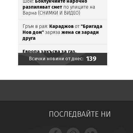
Шок!:
Боклукчиите нарочно
разпиляват смет
по улиците на
Варна (СНИМКИ И ВИДЕО)
Гръм в рая:
Караджов
от
"Бригада
Нов дом"
заряза
жена си заради
друга
Европа закъсва за газ,
139
хранилищат
а са пълни едва
на
Всички новини от днес:
57%
Русия удари кораби с военни
товар
и в Черно море,
унищожи
и
армейски
влак
(ВИДЕО)
Удар
по
наркобизнеса
в София:
Иззеха фентанил, кокаин,
ПОСЛЕДВАЙТЕ НИ
метамфетамин, канабис и над
46
000
евро