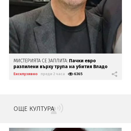
МИСТЕРИЯТА СЕ ЗАПЛИТА:
Пачки евро
разпилени върху трупа на убития Владо
Загатото
Ексклузивно
преди 2 часа
6365
ОЩЕ КУЛТУРА