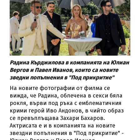
Радина Кърджилова в компанията на Юлиан
Вергов и Павел Иванов, които са новите
зведни попълнения в "Под прикритие"
На новите фотографии от филма се
вижда, че Радина, облечена в секси бяла
рокля, върви под ръка с емблематичния
крими герой Иво Андонов, в чийто образ
се превъплъщава Захари Бахаров.
Актрисата е и в компанията на новите
звездни попълнения в "Под прикритие" -