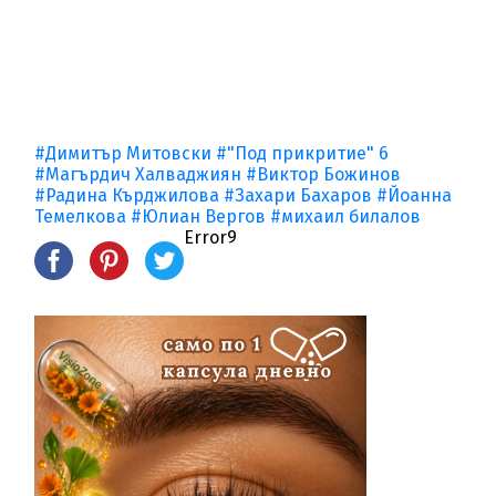
#Димитър Митовски
#"Под прикритие" 6
#Магърдич Халваджиян
#Виктор Божинов
#Радина Кърджилова
#Захари Бахаров
#Йоанна
Темелкова
#Юлиан Вергов
#михаил билалов
Error9