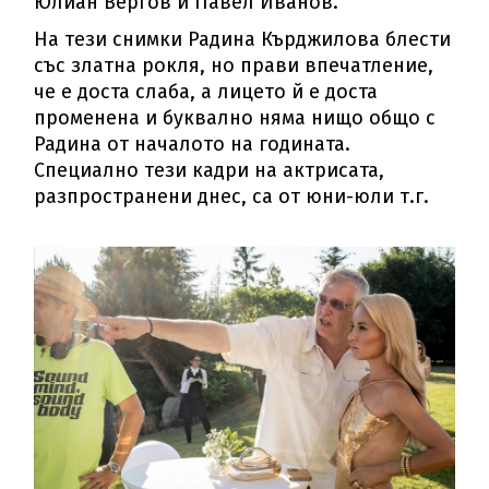
Юлиан Вергов и Павел Иванов.
На тези снимки Радина Кърджилова блести
със златна рокля, но прави впечатление,
че е доста слаба, а лицето й е доста
променена и буквално няма нищо общо с
Радина от началото на годината.
Специално тези кадри на актрисата,
разпространени днес, са от юни-юли т.г.