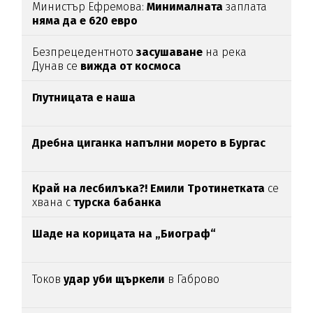
Министър Ефремова:
Минималната
заплата
няма да е 620 евро
Безпрецедентното
засушаване
на река
Дунав се
вижда от космоса
Глутницата е наша
Дребна циганка напълни морето в Бургас
Край на лесбилъка?!
Емили Тротинетката
се
хвана с
турска бабанка
Шаде на корицата на „Биограф“
Токов
удар уби щъркели
в Габрово