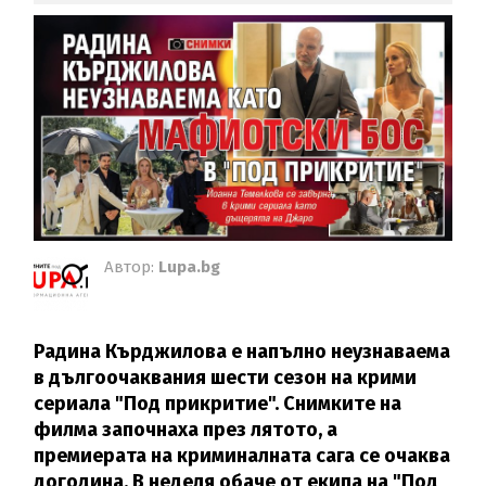
Автор:
Lupa.bg
Радина Кърджилова е напълно неузнаваема
в дългоочаквания шести сезон на крими
сериала "Под прикритие". Снимките на
филма започнаха през лятото, а
премиерата на криминалната сага се очаква
догодина. В неделя обаче от екипа на "Под