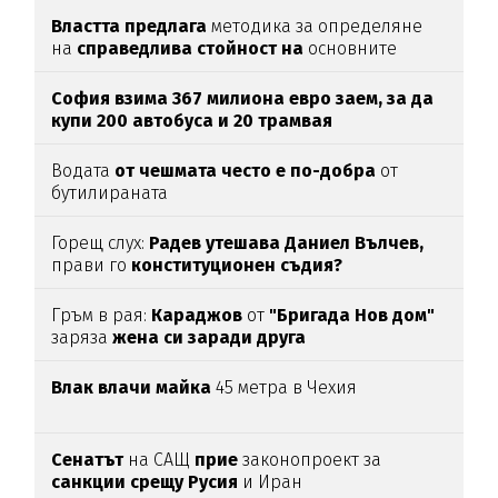
Властта предлага
методика за определяне
на
справедлива стойност на
основните
храни
София взима 367 милиона евро заем, за да
купи 200 автобуса и 20 трамвая
Водата
от чешмата често е по-добра
от
бутилираната
Горещ слух:
Радев утешава Даниел Вълчев,
прави го
конституционен съдия?
Гръм в рая:
Караджов
от
"Бригада Нов дом"
заряза
жена си заради друга
Влак влачи майка
45 метра в Чехия
Сенатът
на САЩ
прие
законопроект за
санкции срещу Русия
и Иран