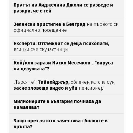
Братът на Анджелина Джоли се разведе и
разкри, че е гей
Зеленски пристигна в Белград
на първото си
официално посещение
Експерти: Отглеждат се деца психопати,
всички сме съучастници
Кой/коя зарази
Наско Месечков
с
"вируса
на целувката"?
„Търся те“:
Тийнейджър,
облечен като клоун,
засне зловещо видео и уби
пенсионер
Милионерите в България почнаха да
намаляват
Защо през лятото зачестяват болките в
кръста?