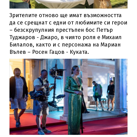
Зрителите отново ще имат възможността
да се срещнат с едни от любимите си герои
– безскрупулния престъпен бос Петър
Туджаров - Джаро, в чиято роля е Михаил
Билалов, както и с персонажа на Мариан
Вълев – Росен Гацов - Куката.