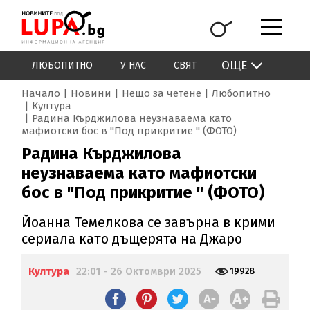
ОЩЕ
ЛЮБОПИТНО
У НАС
СВЯТ
Начало
Новини
Нещо за четене
Любопитно
Култура
Радина Кърджилова неузнаваема като
мафиотски бос в "Под прикритие " (ФОТО)
Радина Кърджилова
неузнаваема като мафиотски
бос в "Под прикритие " (ФОТО)
Йоанна Темелкова се завърна в крими
сериала като дъщерята на Джаро
Култура
22:01 - 26 Октомври 2025
19928