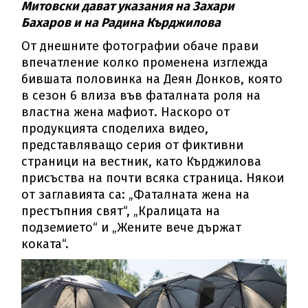
Митовски дават указания на Захари
Бахаров и на Радина Кърджилова
От днешните фотографии обаче прави
впечатление колко променена изглежда
бившата половинка на Деян Донков, която
в сезон 6 влиза във фаталната роля на
властна жена мафиот. Наскоро от
продукцията споделиха видео,
представляващо серия от фиктивни
страници на вестник, като Кърджилова
присъства на почти всяка страница. Някои
от заглавията са: „Фаталната жена на
престъпния свят“, „Кралицата на
подземието“ и „Жените вече държат
коката“.