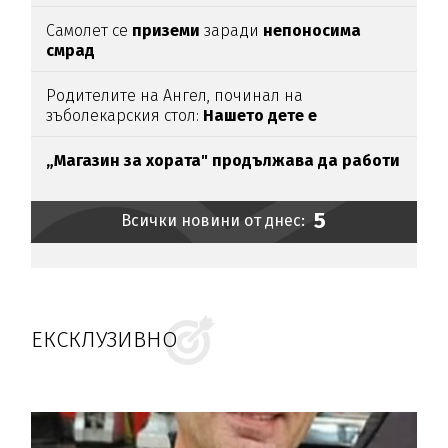
Самолет се
приземи
заради
непоносима
смрад
Родителите на Ангел, починал на
зъболекарския стол:
Нашето дете е
интоксикирано
с препарат, който е
антидотът
на
упойката
„Магазин за хората"
продължава да работи
5
Всички новини от днес:
ЕКСКЛУЗИВНО