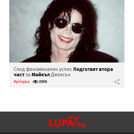
След феноменален успех:
Подготвят втора
П
част
за
Майкъл
Джексън
Култура
2306
К