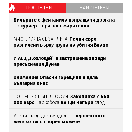
ПОСЛЕДНИ
НАЙ-ЧЕТЕНИ
Дилърите с фентанила изпращали дрогата
по
куриер
в
пратки с маратонки
МИСТЕРИЯТА СЕ ЗАПЛИТА:
Пачки евро
разпилени върху трупа на убития Владо
Загатото
И АЕЦ „Козлодуй“ е застрашена заради
пресъхналия Дунав
Внимание! Опасни горещини в цяла
България днес
НОЩЕН ЕКШЪН В СОФИЯ:
Закопчаха с 460
000 евро
наркобоса
Венци Негъра
след
бясна гонка
Учени създадоха модел на
перфектното
женско тяло според мъжете