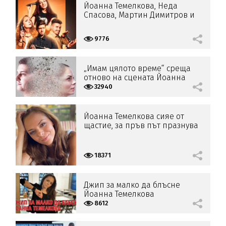
Йоанна Темелкова, Неда
Спасова, Мартин Димитров и
Радо Владимиров се срещат в
нощта на откровенията
9776
„Имам цялото време“ среща
отново на сцената Йоанна
Темелкова и Мартин Гяуров
32940
Йоанна Темелкова сияе от
щастие, за пръв път празнува
рожден ден на сцената
18371
Джип за малко да блъсне
Йоанна Темелкова
8612