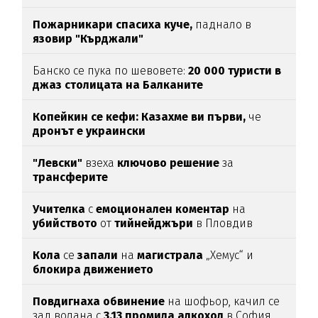
Пожарникари спасиха куче,
паднало в
язовир "Кърджали"
Банско се пука по шевовете:
20 000 туристи в
джаз столицата
на Балканите
Копейкин се кефи:
Казахме ви първи,
че
дронът е украински
"Левски"
взеха
ключово
решение
за
трансферите
Учителка
с
емоционален
коментар
на
убийството
от
тийнейджъри
в Пловдив
Кола
се
запали
на
магистрала
„Хемус“ и
блокира
движението
Повдигнаха
обвинение
на шофьор, качил се
зад волана с
3,13
промила
алкохол
в София