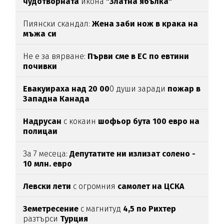
чудотворната
икона
"Златна ябълка"
Пиянски скандал:
Жена заби нож в крака на
мъжа си
Не е за вярване:
Първи сме в ЕС по евтини
почивки
Евакуираха над 20 00
0 души заради
пожар в
Западна Канада
Надрусан
с кокаин
шофьор
бута 100 евро
на
полицаи
За 7 месеца:
Депутатите ни излизат солено -
10 млн. евро
Левски лети
с огромния
самолет на ЦСКА
Земетресение
с магнитуд
4,5 по Рихтер
разтърси
Турция