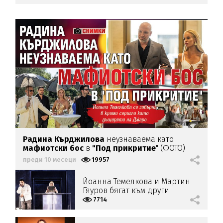
Радина Кърджилова
неузнаваема като
мафиотски бос
в
"Под прикритие
" (ФОТО)
преди 10 месеци
19957
Йоанна Темелкова и Мартин
Гяуров бягат към други
вселени (ФОТО+ВИДЕО)
7714