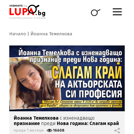
Начало
Йоанна Темелкова
Йоанна Темелкова
с изненадващо
признание
преди
Нова година: Слагам край
на
актьорската си професия
преди 7 месеци
16608