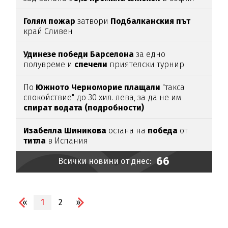
Голям
пожар
затвори
Подбалканския
път
край Сливен
Удинезе
победи
Барселона
за едно
полувреме и
спечели
приятелски турнир
По
Южното
Черноморие
плащали
"такса
спокойствие" до 30 хил. лева, за да не им
спират
водата (подробности)
Изабелла
Шиникова
остана на
победа
от
титла
в Испания
66
Всички новини от днес:
«
1
2
»