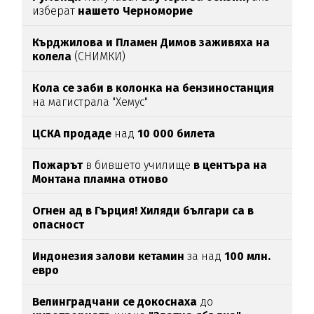
изберат
нашето Черноморие
Кърджилова и Пламен Димов заживяха на
колела
(СНИМКИ)
Кола се заби в колонка на бензиностанция
на магистрала "Хемус"
ЦСКА продаде
над
10 000 билета
Пожарът
в бившето училище
в центъра на
Монтана пламна отново
Огнен ад в Гърция! Хиляди българи са в
опасност
Индонезия залови кетамин
за над
100 млн.
евро
Велинградчани се докоснаха
до