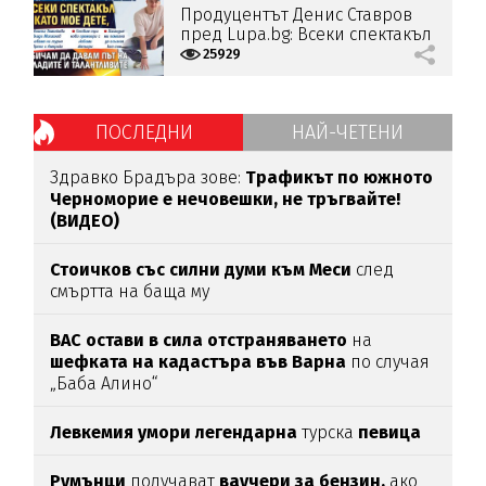
Продуцентът Денис Ставров
пред Lupa.bg: Всеки спектакъл
е като мое дете, обичам да
25929
давам път на младите и
талантливите
ПОСЛЕДНИ
НАЙ-ЧЕТЕНИ
Здравко Брадъра зове:
Трафикът по южното
Черноморие е нечовешки, не тръгвайте!
(ВИДЕО)
Стоичков със силни думи към Меси
след
смъртта на баща му
ВАС остави в сила отстраняването
на
шефката на кадастъра във Варна
по случая
„Баба Алино“
Левкемия умори легендарна
турска
певица
Румънци
получават
ваучери за бензин,
ако