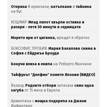
Откриха
8 иракчани,
натъпкани
в
тайника
на бус
КОШМАР:
Млад пилот хвърли оставка и
разкри - летя 30 минути в седмицата
Морето ври от циганка,
връщат я обратно
БОКСОФИС ПРОБИВ:
Мария Бакалова снима в
София с Ейдриън Броуди
Бонучи влиза в екипа
на Роберто Манчини
Тайфунът "Делфин" помете Япония (ВИДЕО)
Възход:
Родните отбори
записаха
само една
загуба
от 15 мача в Европа
Аржентина с
мощна подкрепа за Джани
Инфантино