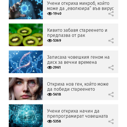
Учени откриха микроб, който
може да „еволюира“ във вирус
1940
Кивито забавя стареенето и
предпазва от рак
5369
Записаха човешкия геном на
диск за вечни времена
2961
Откриха нов ген, който може
да победи стареенето
5618
Учени откриха начин да
препрограмират човешката
ДНК с електричество
5358