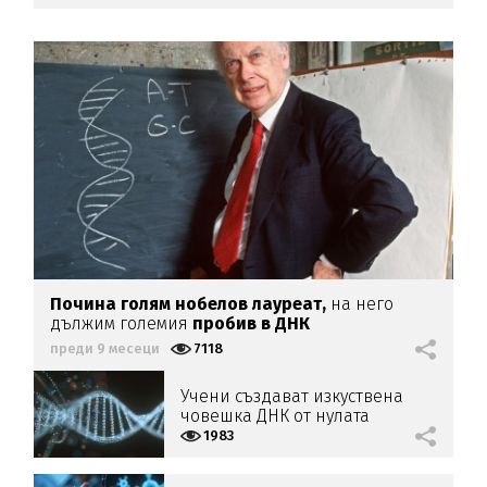
Почина голям нобелов лауреат,
на него
дължим големия
пробив в ДНК
преди 9 месеци
7118
Учени създават изкуствена
човешка ДНК от нулата
1983