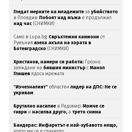
Гледат мерките на младежите
за
убийството
в Пловдив:
Побоят над мъжа
е продължил
над час
(СНИМКИ)
Само в Lupa.bg:
Свръхтежки камиони
от
Румъния
взеха акъла на хората в
Ботевградско
(СНИМКИ)
Христанов, намери си работа:
Грозно
заяждане на
бившия министър
с
Манол
Глишев
ядоса мрежата
"Изчезналият"
областен
лидер на ДПС: Не се
укривам
Брутално насилие
в Радомир:
Момче се
гаври
и
насилва друго,
а
трето снима
Бандерас: Инфарктът е най-хубавото нещо,
което ми се е случвало