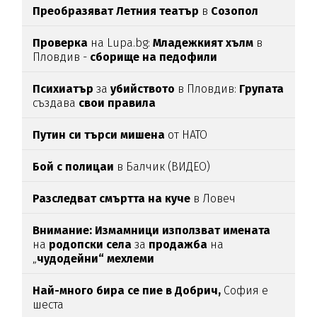
Преобразяват Летния театър
в
Созопол
Проверка
на Lupa.bg:
Младежкият хълм
в
Пловдив -
сборище на педофили
Психиатър
за
убийството
в Пловдив:
Групата
създава
свои
правила
Путин си търси мишена
от НАТО
Бой с полицаи
в Балчик (ВИДЕО)
Разследват смъртта на куче
в Ловеч
Внимание:
Измамници използват имената
на
родопски села
за
продажба
на
„
чудодейни“ мехлеми
Най-много бира се пие в Добрич,
София е
шеста