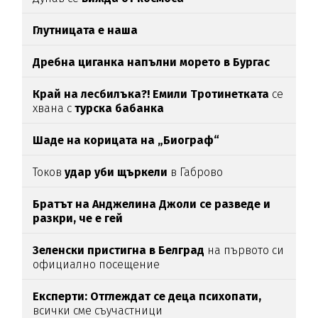
Глутницата е наша
Дребна циганка напълни морето в Бургас
Край на лесбилъка?!
Емили Тротинетката
се
хвана с
турска бабанка
Шаде на корицата на „Биограф“
Токов
удар уби щъркели
в Габрово
Братът на Анджелина Джоли се разведе и
разкри, че е гей
Зеленски пристигна в Белград
на първото си
официално посещение
Експерти: Отглеждат се деца психопати,
всички сме съучастници