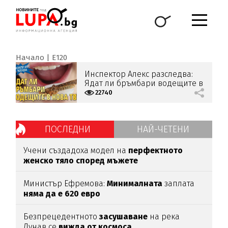
Начало
Е120
Инспектор Алекс разследва:
Ядат ли бръмбари водещите в
Нова тв?
22740
ПОСЛЕДНИ
НАЙ-ЧЕТЕНИ
Учени създадоха модел на
перфектното
женско тяло според мъжете
Министър Ефремова:
Минималната
заплата
няма да е 620 евро
Безпрецедентното
засушаване
на река
Дунав се
вижда от космоса