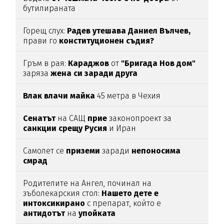
бутилираната
Горещ слух:
Радев утешава Даниел Вълчев,
прави го
конституционен съдия?
Гръм в рая:
Караджов
от
"Бригада Нов дом"
заряза
жена си заради друга
Влак влачи майка
45 метра в Чехия
Сенатът
на САЩ
прие
законопроект за
санкции срещу Русия
и Иран
Самолет се
приземи
заради
непоносима
смрад
Родителите на Ангел, починал на
зъболекарския стол:
Нашето дете е
интоксикирано
с препарат, който е
антидотът
на
упойката