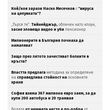
Кой/коя зарази
Наско Месечков
с
"вируса
на целувката"?
„Търся те“:
Тийнейджър,
облечен като клоун,
засне зловещо видео и уби
пенсионер
Милионерите в България почнаха да
намаляват
Защо през лятото зачестяват болките в
кръста?
Властта предлага
методика за определяне
на
справедлива стойност на
основните
храни
София взима 367 милиона евро заем, за да
купи 200 автобуса и 20 трамвая
Водата
от чешмата често е по-добра
от