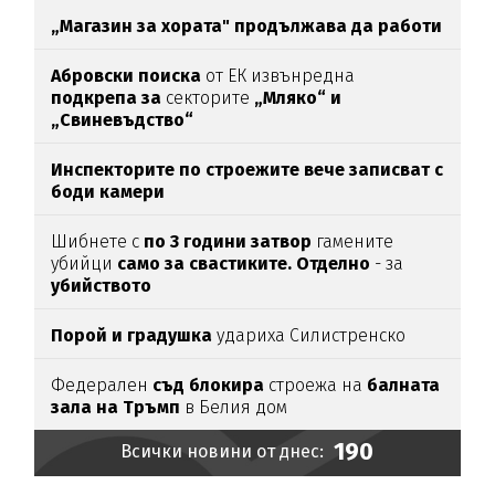
„Магазин за хората"
продължава да работи
Абровски поиска
от ЕК извънредна
подкрепа за
секторите
„Мляко“ и
„Свиневъдство“
Инспекторите по строежите вече записват с
боди камери
Шибнете с
по 3 години затвор
гамените
убийци
само за свастиките. Отделно
- за
убийството
Порой и градушка
удариха Силистренско
Федерален
съд блокира
строежа на
балната
зала на Тръмп
в Белия дом
190
Всички новини от днес: