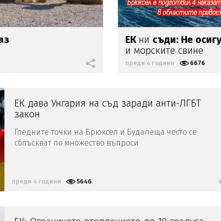
аз
ЕК
ни
съди: Не оси
и морските свине
преди 4 години
6676
ЕК дава Унгария на съд заради анти-ЛГБТ
закон
Гледните точки на Брюксел и Будапеща често се
сблъскват по множество въпроси
преди 4 години
5646