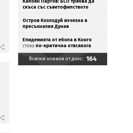
Калоян Паргов: БСП трябва да
скъса със съветофилството
Остров Козлодуй изчезна в
пресъхналия Дунав
Епидемията от ебола в Конго
става
по-критична отвсякога
164
Всички новини от днес:
От утре морето става най-опасно
Икономист: Личният фалит не
спасява от ипотека
Хакери шетали с години
незабелязано
в държавните
мрежи
Хванаха мастит наркобарон у
нас (СНИМКИ)