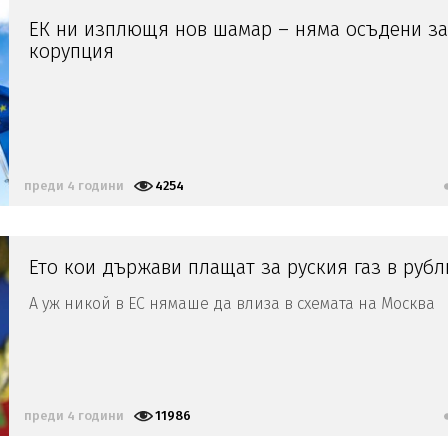
ЕК ни изплющя нов шамар – няма осъдени за
корупция
преди 4 години
4254
Ето кои държави плащат за руския газ в рубл
А уж никой в ЕС нямаше да влиза в схемата на Москва
преди 4 години
11986