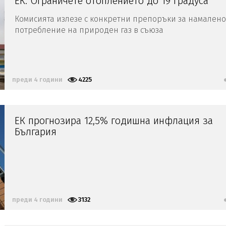
ЕК: Ограничете отоплението до 19 градуса
Комисията излезе с конкретни препоръки за намалено
потребление на природен газ в съюза
преди 4 години
4225
ЕК прогнозира 12,5% годишна инфлация за
България
преди 4 години
3132