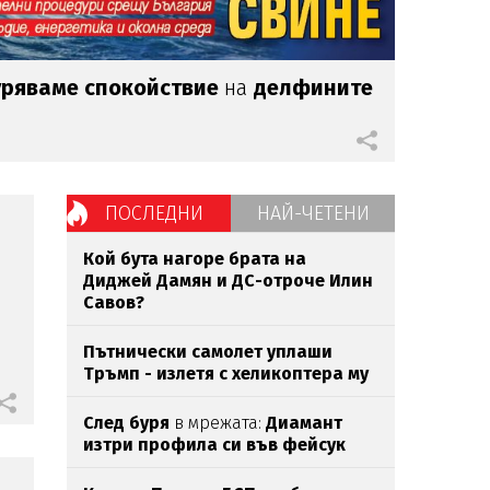
гуряваме спокойствие
на
делфините
ПОСЛЕДНИ
НАЙ-ЧЕТЕНИ
Кой бута нагоре брата на
Диджей Дамян и ДС-отроче Илин
Савов?
Пътнически самолет уплаши
Тръмп - излетя с хеликоптера му
След буря
в мрежата:
Диамант
изтри профила си във фейсук