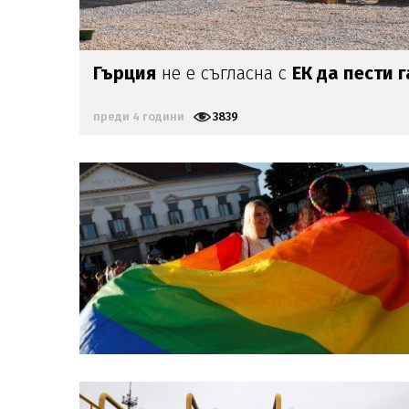
Гърция
не е съгласна с
ЕК да пести г
преди 4 години
3839