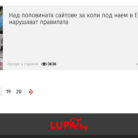
Над половината сайтове за коли под наем в 
нарушават правилата
преди 4 години
3636
19
20
»