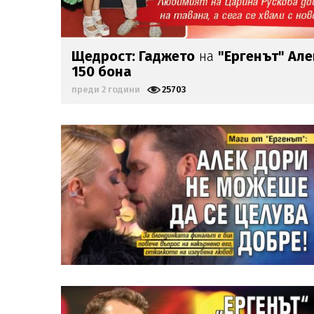
Щедрост: Гаджето
на
"Ергенът" Ал
150 бона
преди 2 години
25703