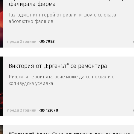
фалирала фирма
Тазгодишният герой от риалити шоуто се оказа
абсолютно фалшив
преди 2 години
7983
Виктория от „Ергенът“ се ремонтира
Риалити героинята вече може да се похвали с
холивудска усмивка
преди 2 години
122678