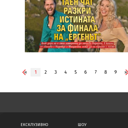
«
1
2
3
4
5
6
7
8
9
»
ЕКСКЛУЗИВНО
ШОУ