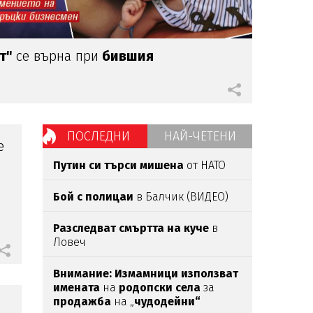
т"
се върна при
бившия
ПОСЛЕДНИ
НАЙ-ЧЕТЕНИ
е
Путин си търси мишена
от НАТО
Бой с полицаи
в Балчик (ВИДЕО)
Разследват смъртта на куче
в
Ловеч
Внимание:
Измамници използват
имената
на
родопски села
за
продажба
на „
чудодейни“