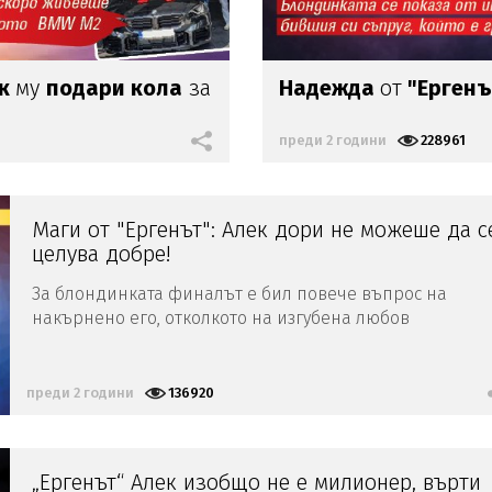
ек
му
подари кола
за
Надежда
от
"Ергенъ
преди 2 години
228961
Маги от "Ергенът": Алек дори не можеше да с
целува добре!
За блондинката финалът е бил повече въпрос на
накърнено его, отколкото на изгубена любов
преди 2 години
136920
„Ергенът“ Алек изобщо не е милионер, върти