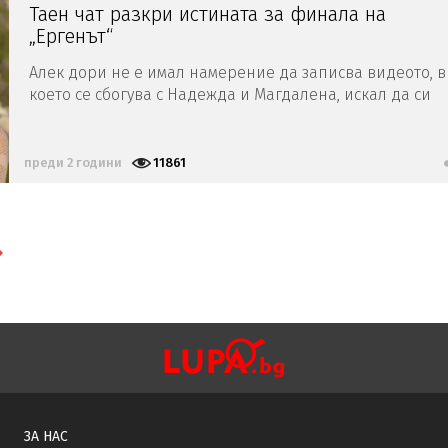
Таен чат разкри истината за финала на
„Ергенът“
Алек дори не е имал намерение да записва видеото, в
което се сбогува с Надежда и Магдалена, искал да си
тръгне с писмо
преди 2 години
11861
ЗА НАС