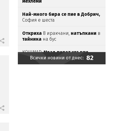
мехлеми
Най-много бира се пие в Добрич,
София е шеста
Откриха
8 иракчани,
натъпкани
в
тайника
на бус
КОШМАР:
Млад пилот хвърли
82
Всички новини от днес:
оставка и разкри - летя 30
минути в седмицата
Морето ври от циганка,
връщат я
обратно
БОКСОФИС ПРОБИВ:
Мария
Бакалова снима в София с
Ейдриън Броуди
Бонучи влиза в екипа
на Роберто
Манчини