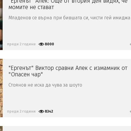
"Ергенът" Алек: Още от втория ден видях, че
момите не стават
Младенов се върна при бившата си, чисти гей имиджа
преди 2 години
8000
"Ергенът" Виктор сравни Алек с измамник от
"Опасен чар"
Стоянов не иска да чува за шоуто
преди 2 години
8342