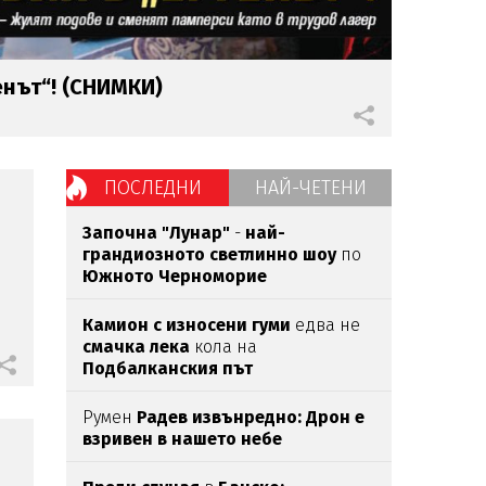
енът“! (СНИМКИ)
ПОСЛЕДНИ
НАЙ-ЧЕТЕНИ
Започна "Лунар"
-
най-
грандиозното светлинно шоу
по
Южното Черноморие
Камион с износени гуми
едва нe
смачка лека
кола на
Подбалканския път
Румен
Радев извънредно: Дрон е
взривен в нашето небе