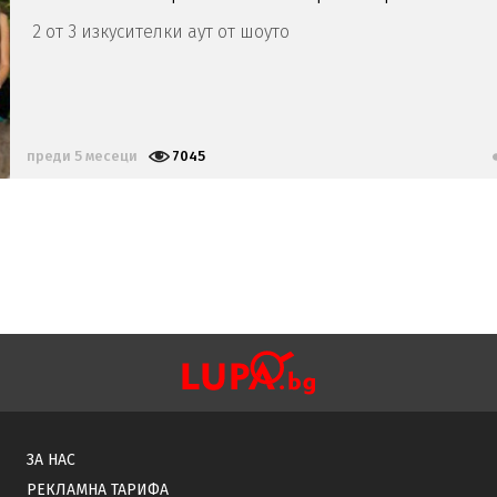
2 от 3 изкусителки аут от шоуто
преди 5 месеци
7045
ЗА НАС
РЕКЛАМНА ТАРИФА