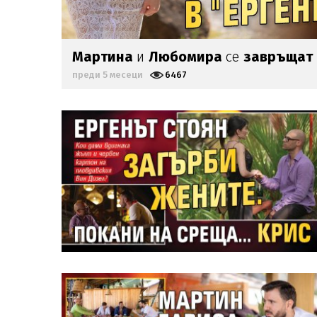
Мартина
и
Любомира
се
завръщат
преди 5 месеци
6467