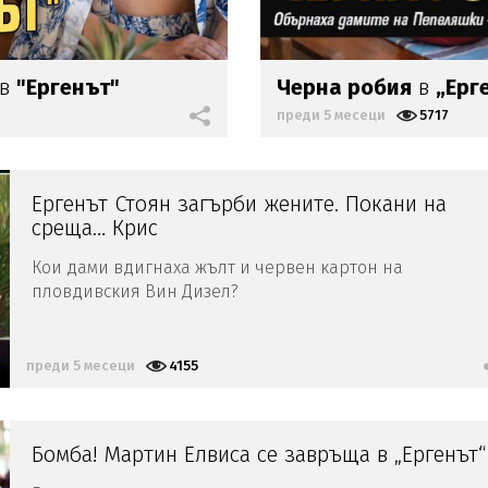
в
"Ергенът"
Черна робия
в
„Ерг
преди 5 месеци
5717
Ергенът Стоян загърби жените. Покани на
среща… Крис
Кои дами вдигнаха жълт и червен картон на
пловдивския Вин Дизел?
преди 5 месеци
4155
Бомба! Мартин Елвиса се завръща в „Ергенът“