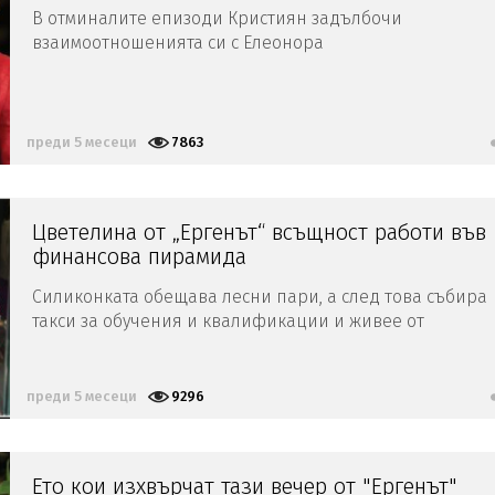
В отминалите епизоди Кристиян задълбочи
взаимоотношенията си с Елеонора
преди 5 месеци
7863
Цветелина от „Ергенът“ всъщност работи във
финансова пирамида
Силиконката обещава лесни пари, а след това събира
такси за обучения и квалификации и живее от
средствата на хората, които са се подвели
преди 5 месеци
9296
Ето кои изхвърчат тази вечер от "Ергенът"