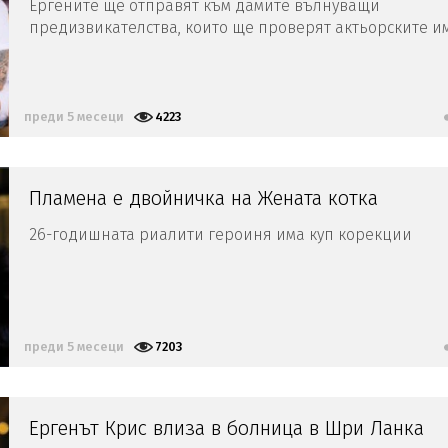
Ергените ще отправят към дамите вълнуващи
предизвикателства, които ще проверят актьорските и
умения и майчинските им способности
преди 5 месеци
4223
Пламена е двойничка на Жената котка
26-годишната риалити героиня има куп корекции
преди 5 месеци
7203
Ергенът Крис влиза в болница в Шри Ланка