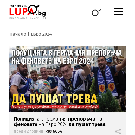
Начало
Евро 2024
Полицията
в Германия
препоръча
на
феновете
на Евро 2024
да пушат трева
преди 2 години
6654