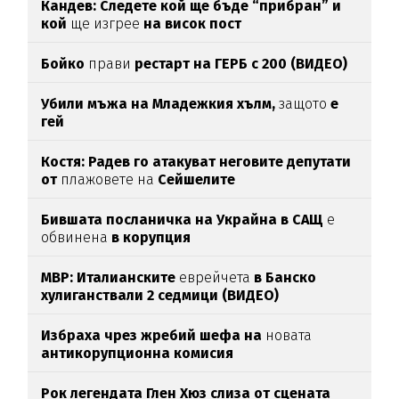
Кандев: Следете кой ще бъде “прибран” и
кой
ще изгрее
на висок пост
Бойко
прави
рестарт на ГЕРБ с 200 (ВИДЕО)
Убили мъжа на Младежкия хълм,
защото
е
гей
Костя: Радев го атакуват неговите депутати
от
плажовете на
Сейшелите
Бившата посланичка на Украйна в САЩ
е
обвинена
в корупция
МВР: Италианските
еврейчета
в Банско
хулиганствали 2 седмици (ВИДЕО)
Избраха чрез жребий шефа на
новата
антикорупционна комисия
Рок легендата Глен Хюз слиза от сцената