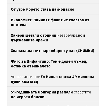
От утре морето става най-опасно
Икономист: Личният фалит не спасява от
ипотека
Хакери шетали с години
незабелязано
в
държавните мрежи
Хванаха мастит наркобарон у нас (СНИМКИ)
Фиго за Инфантино: Той е долен лъжец,
останка от миналото
Апокалиптично:
Ел Ниньо тласка 49 милиона
души към глад
51-годишната Лонгория разпали
страстите
по червен бански