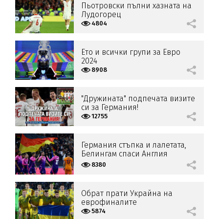
Пьотровски пълни хазната на
Лудогорец
4804
Ето и всички групи за Евро
2024
8908
"Дружината" подпечата визите
си за Германия!
12755
Германия стъпка и лалетата,
Белингам спаси Англия
8380
Обрат прати Украйна на
еврофиналите
5874