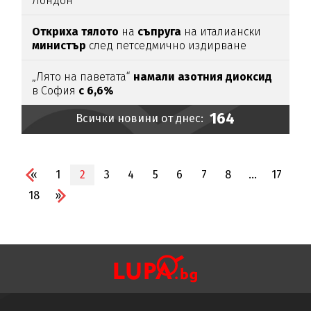
Лондон
Откриха тялото
на
съпруга
на италиански
министър
след петседмично издирване
„Лято на паветата“
намали азотния диоксид
в София
с 6,6%
164
Всички новини от днес:
«
1
2
3
4
5
6
7
8
...
17
18
»