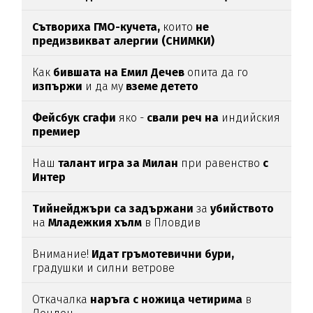
Сътвориха ГМО-кучета,
които
не
предизвикват алергии (СНИМКИ)
Как
бившата на Емил Дечев
опита да го
изпържи
и да му
вземе детето
Фейсбук сгафи
яко -
свали реч на
индийския
премиер
Наш
талант игра за Милан
при равенство
с
Интер
Тийнейджъри са задържани
за
убийството
на
Младежкия хълм
в Пловдив
Внимание!
Идат гръмотевични бури,
градушки и силни ветрове
Откачалка
наръга с ножица четирима
в