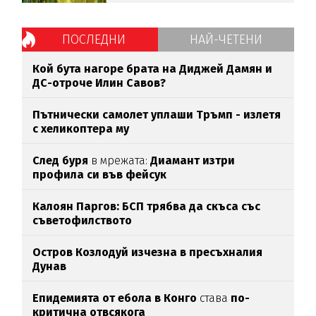
ПОСЛЕДНИ
НАЙ-ЧЕТЕНИ
Кой бута нагоре брата на Диджей Дамян и
ДС-отроче Илин Савов?
Пътнически самолет уплаши Тръмп - излетя
с хеликоптера му
След буря
в мрежата:
Диамант изтри
профила си във фейсук
Калоян Паргов: БСП трябва да скъса със
съветофилството
Остров Козлодуй изчезна в пресъхналия
Дунав
Епидемията от ебола в Конго
става
по-
критична отвсякога