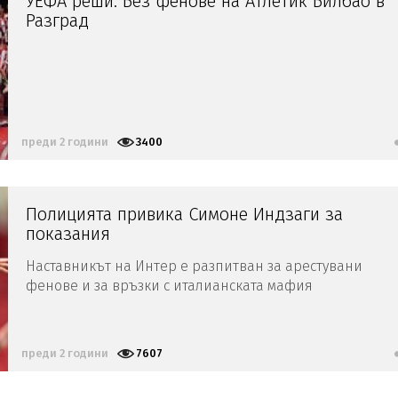
УЕФА реши: Без фенове на Атлетик Билбао в
Разград
преди 2 години
3400
Полицията привика Симоне Индзаги за
показания
Наставникът на Интер е разпитван за арестувани
фенове и за връзки с италианската мафия
преди 2 години
7607