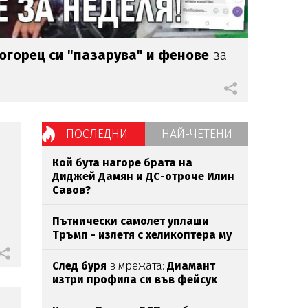
огорец си "пазарува" и фенове
за
ПОСЛЕДНИ
НАЙ-ЧЕТЕНИ
Кой бута нагоре брата на
Диджей Дамян и ДС-отроче Илин
Савов?
Пътнически самолет уплаши
Тръмп - излетя с хеликоптера му
След буря
в мрежата:
Диамант
изтри профила си във фейсук