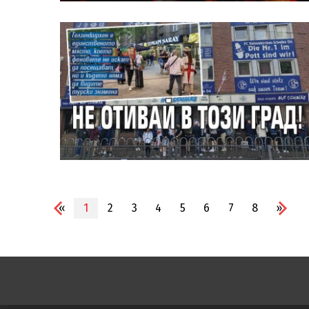
«
1
2
3
4
5
6
7
8
»