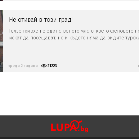
Не отивай в този град!
Гелзенкирхен е единственото място, което феновете н
искат да посещават, но и където няма да видите турск
знамена
преди 2 години
21223