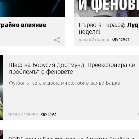
трайно влияние
Първо в Lupa.bg:
Луд
неделя!
преди 2 години
12942
Шеф на Борусия Дортмунд: Преекспонира се
проблемът с феновете
Футболът сега е доста миролюбив, заяви Вацке
преди 2 години
3592