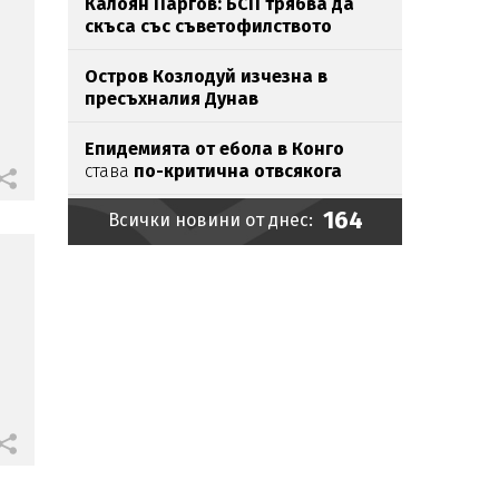
Калоян Паргов: БСП трябва да
скъса със съветофилството
Остров Козлодуй изчезна в
пресъхналия Дунав
Епидемията от ебола в Конго
става
по-критична отвсякога
164
Всички новини от днес:
От утре морето става най-опасно
Икономист: Личният фалит не
спасява от ипотека
Хакери шетали с години
незабелязано
в държавните
мрежи
Хванаха мастит наркобарон у
нас (СНИМКИ)