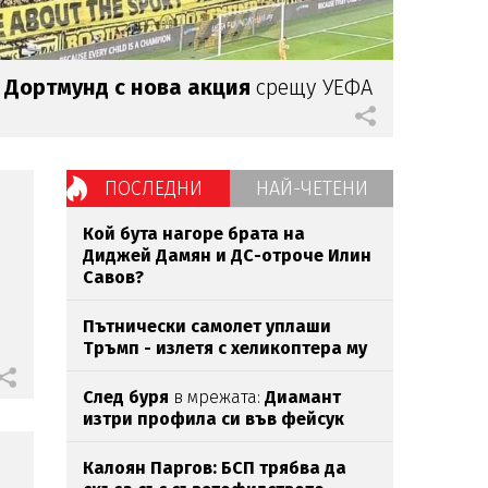
я
Дортмунд с нова акция
срещу УЕФА
ПОСЛЕДНИ
НАЙ-ЧЕТЕНИ
Кой бута нагоре брата на
Диджей Дамян и ДС-отроче Илин
Савов?
Пътнически самолет уплаши
Тръмп - излетя с хеликоптера му
След буря
в мрежата:
Диамант
изтри профила си във фейсук
Калоян Паргов: БСП трябва да