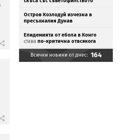
скъса със съветофилството
а
Остров Козлодуй изчезна в
пресъхналия Дунав
Епидемията от ебола в Конго
става
по-критична отвсякога
164
Всички новини от днес:
От утре морето става най-опасно
Икономист: Личният фалит не
спасява от ипотека
Хакери шетали с години
незабелязано
в държавните
мрежи
Хванаха мастит наркобарон у
нас (СНИМКИ)
Фиго за Инфантино: Той е долен