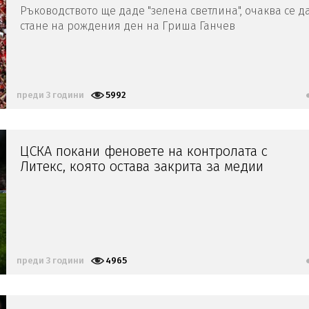
Ръководството ще даде "зелена светлина", очаква се д
стане на рождения ден на Гриша Ганчев
преди 3 години
5992
ЦСКА покани феновете на контролата с
Литекс, която остава закрита за медии
преди 3 години
4965