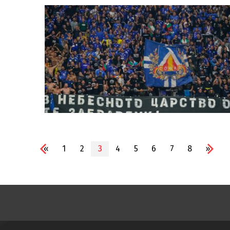
«
1
2
3
4
5
6
7
8
»