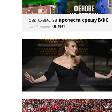
Нова схема за
протеста срещу БФС
преди 3 години
8931