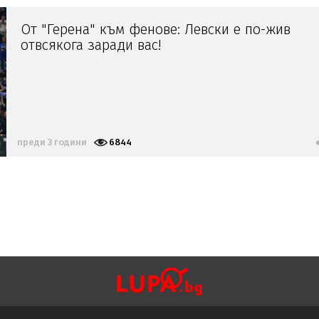
От "Герена" към фенове: Левски е по-жив
отвсякога заради вас!
преди 3 години
6844