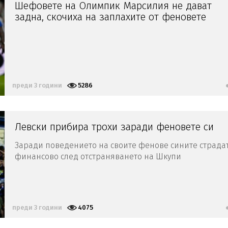
Шефовете на Олимпик Марсилия не дават
задна, скочиха на заплахите от феновете
преди 3 години
5286
Левски прибира трохи заради феновете си
Заради поведението на своите фенове сините страда
финансово след отстраняването на Шкупи
преди 3 години
4075