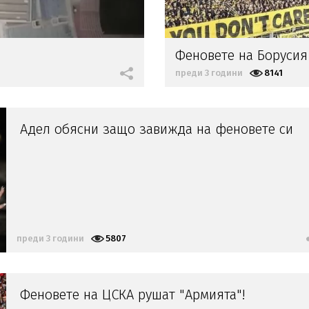
Феновете на Боруси
преди 3 години
8141
Адел обясни защо завижда на феновете си
преди 3 години
5807
Феновете на ЦСКА рушат "Армията"!