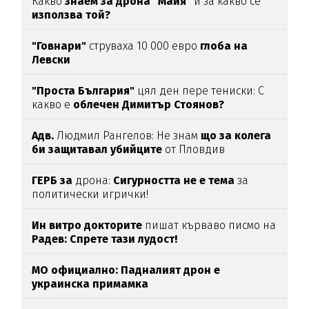
Какво
знаем за дрона "Майя"
и за какво се
използва той?
"Говнари"
струваха 10 000 евро
глоба на
Левски
"Проста България"
цял ден пере тениски: С
какво е
облечен Димитър Стоянов?
Адв.
Людмил Рангелов: Не знам
що за колега
би защитавал убийците
от Пловдив
ГЕРБ за
дрона:
Сигурността не е тема
за
политически игрички!
Ин витро докторите
пишат кърваво писмо на
Радев: Спрете тази лудост!
МО официално: Падналият дрон е
украинска примамка