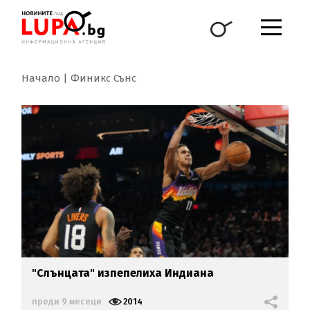
Начало
Финикс Сънс
"Слънцата" изпепелиха Индиана
преди 9 месеци
2014