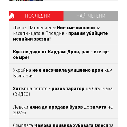
ПОСЛЕДНИ
НАЙ-ЧЕТЕНИ
Лияна Панделиева:
Ние сме виновни
за
касапницата в Пловдив -
правим убийците
медийни звезди!
Култов дядо от Кардам: Дрон, рак - все ще
се мре!
Украйна
не е насочвала умишлено дрон
към
България
Хитът
на лятото -
розов таратор
на Слънчака
(ВИДЕО)
Левски
няма да продава Вуцов
до
зимата
на
2027-а
Семплата
Чамова привика хубавата Олеся
за