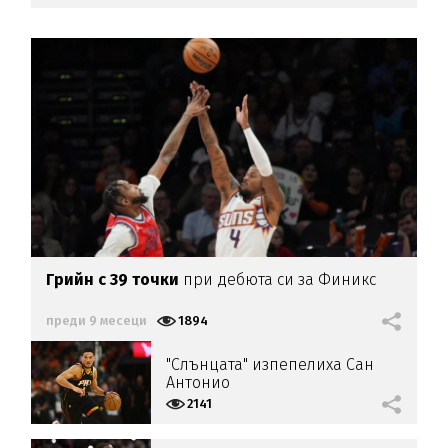
Грийн с 39 точки
при дебюта си за Финикс
преди 9 месеци
1894
"Слънцата" изпепелиха Сан
Антонио
2141