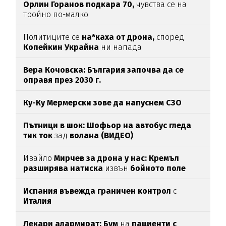
Орлин Горанов подкара 70,
чувства се на
тройно по-малко
Политиците се
на*каха от дрона,
според
Копейкин Украйна
ни напада
Вера Кочовска: България започва да се
оправя през 2030 г.
Ку-Ку Мермерски зове да напуснем СЗО
Пътници в шок: Шофьор на автобус гледа
тик ток
зад
волана (ВИДЕО)
Ивайло
Мирчев за дрона у нас: Кремъл
разширява натиска
извън
бойното поле
Испания въвежда граничен контрол
с
Италия
Лекари алармират: Бум
на
пациенти с