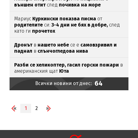
външен отит
след
почивка на море
Мариус
Куркински показва писма
от
родителите
си:
3-4 дни не бях в добре,
след
като ги
прочетох
Дронът
в
нашето небе
се е
самовзривил и
паднал
в
слънчогледова нива
Разби се хеликоптер,
гасил горски пожари
в
американския щат
Юта
64
Всички новини от днес:
«
1
2
»