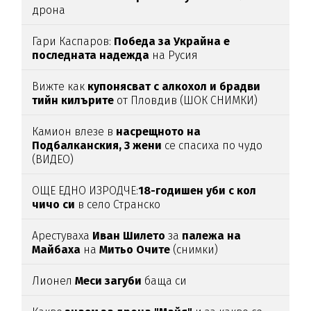
дрона
Гари Каспаров:
Победа за Украйна е
последната надежда
на Русия
Вижте как
купонясват с алкохол и брадви
тийн килърите
от Пловдив (ШОК СНИМКИ)
Камион влезе в
насрещното на
Подбалканския, 3 жени
се спасиха по чудо
(ВИДЕО)
ОЩЕ ЕДНО ИЗРОДЧЕ:
18-годишен уби с кол
чичо си
в село Странско
Арестуваха
Иван Шилето
за
палежа на
Майбаха
на
Митьо Очите
(снимки)
Лионел
Меси загуби
баща си