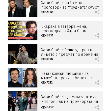
Хари Стайлс най-сетне
проговори за "трудната" смърт
на Лиъм Пейн
2110
Вкараха в затвора жена,
преследвала Хари Стайлс
6811
Хари Стайлс беше ударен в
лицето с предмет по време на
концерт във Виена
5118
Ратайковски "не мисли за
мъже", въпреки забивката с
Хари Стайлс
7212
Хари Стайлс с дамска чантичка
и зелен лак на премиерата на
„Моят полицай“
8452