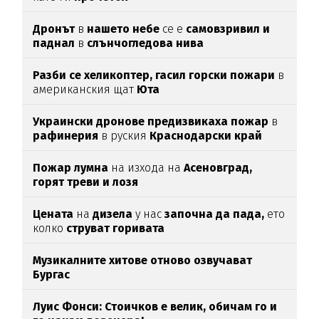
Дронът
в
нашето небе
се е
самовзривил и
паднал
в
слънчогледова нива
Разби се хеликоптер,
гасил горски пожари
в
американския щат
Юта
Украински дронове предизвикаха пожар
в
рафинерия
в руския
Краснодарски край
Пожар лумна
на изхода на
Асеновград,
горят треви и лозя
Цената
на
дизела
у нас
започна да пада,
ето
колко
струват горивата
Музикалните хитове отново озвучават
Бургас
Луис Фонси: Стоичков е велик, обичам го и