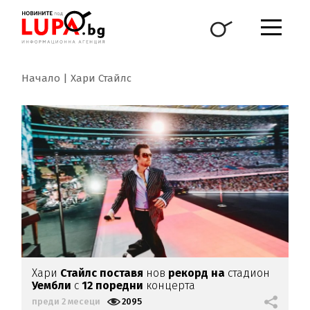
Начало
Хари Стайлс
Хари
Стайлс поставя
нов
рекорд на
стадион
Уембли
с
12 поредни
концерта
преди 2 месеци
2095