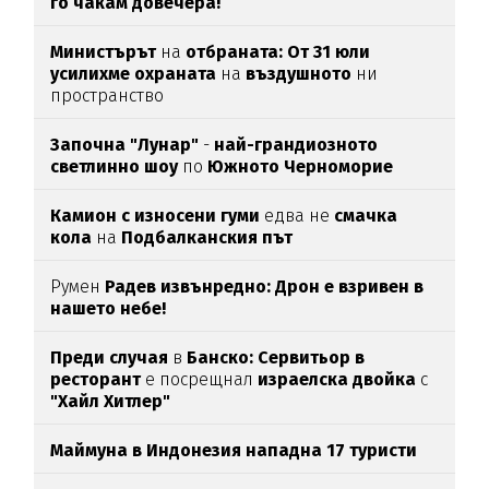
го чакам довечера!
Министърът
на
отбраната: От 31 юли
усилихме охраната
на
въздушното
ни
пространство
Започна "Лунар"
-
най-грандиозното
светлинно шоу
по
Южното Черноморие
Камион с износени гуми
едва нe
смачка
кола
на
Подбалканския път
Румен
Радев извънредно: Дрон е взривен в
нашето небе!
Преди случая
в
Банско: Сервитьор в
ресторант
е посрещнал
израелска двойка
с
"Хайл Хитлер"
Маймуна в Индонезия нападна 17 туристи