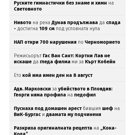
Руските гимнастички без знаме и химн
на
Световното
Нивото
на река
Дунав продължава
да
спада
-
достигна
109 см
под условната нула
НАП откри 700 нарушения
по
Черноморието
Режисьорът
Гас Ван Сант: Кортни Лав не
искаше
да
гледа филма
ми за
Кърт Кобейн
Ето
кой има имен ден на 8 август
Адв. Марковски
за
убийството в Пловдив:
Георги няма профила
на
педофил
Пуснаха под домашен арест
бившия
шеф
на
ВиК-Бургас
и
двамата му подчинени
Разкриха оригиналната рецепта
на
„Кока-
Кола“