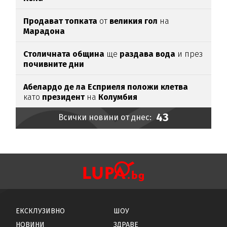
Продават топката
от
великия гол
на
Марадона
Столичната община
ще
раздава вода
и през
почивните дни
Абелардо де ла Есприеля положи клетва
като
президент
на
Колумбия
43
Всички новини от днес:
ЕКСКЛУЗИВНО
ШОУ
НОВИНИ
ЗДРАВЕ