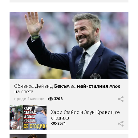
Обявиха Дейвид
Бекъм
за
най-стилния мъж
на света
преди 2 месеци
3206
Хари Стайлс и Зоуи Кравиц се
сгодиха
3571