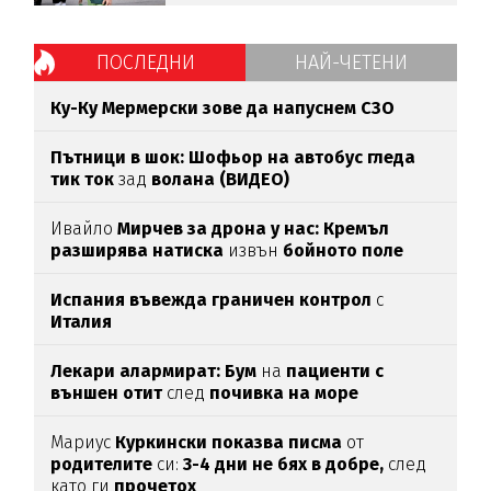
ПОСЛЕДНИ
НАЙ-ЧЕТЕНИ
Ку-Ку Мермерски зове да напуснем СЗО
Пътници в шок: Шофьор на автобус гледа
тик ток
зад
волана (ВИДЕО)
Ивайло
Мирчев за дрона у нас: Кремъл
разширява натиска
извън
бойното поле
Испания въвежда граничен контрол
с
Италия
Лекари алармират: Бум
на
пациенти с
външен отит
след
почивка на море
Мариус
Куркински показва писма
от
родителите
си:
3-4 дни не бях в добре,
след
като ги
прочетох