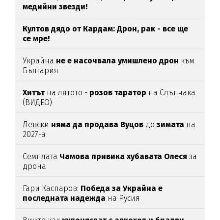
медийни звезди!
Култов дядо от Кардам: Дрон, рак - все ще
се мре!
Украйна
не е насочвала умишлено дрон
към
България
Хитът
на лятото -
розов таратор
на Слънчака
(ВИДЕО)
Левски
няма да продава Вуцов
до
зимата
на
2027-а
Семплата
Чамова привика хубавата Олеся
за
дрона
Гари Каспаров:
Победа за Украйна е
последната надежда
на Русия