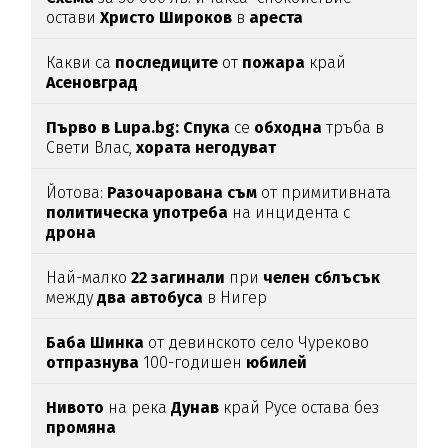
остави
Христо
Широков
в
ареста
Какви са
последиците
от
пожара
край
Асеновград
Първо в Lupa.bg: Спука
се
обходна
тръба в
Свети Влас,
хората
негодуват
Йотова:
Разочарована
съм
от примитивната
политическа
употреба
на инцидента с
дрона
Най-малко
22
загинали
при
челен
сблъсък
между
два
автобуса
в Нигер
Баба
Шинка
от девинското село Чуреково
отпразнува
100-годишен
юбилей
Нивото
на река
Дунав
край Русе остава без
промяна