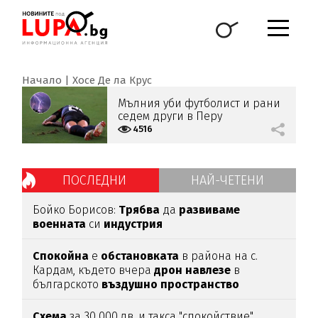
Начало
Хосе Де ла Крус
Мълния уби футболист и рани
седем други в Перу
4516
ПОСЛЕДНИ
НАЙ-ЧЕТЕНИ
Бойко Борисов:
Трябва
да
развиваме
военната
си
индустрия
Спокойна
е
обстановката
в района на с.
Кардам, където вчера
дрон
навлезе
в
българското
въздушно
пространство
Схема
за 30 000 лв. и такса "спокойствие"