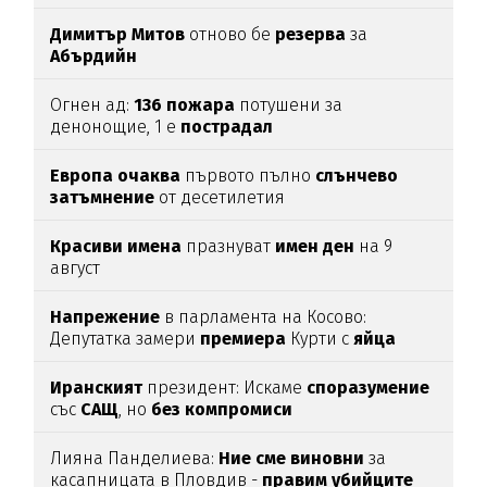
Димитър
Митов
отново бе
резерва
за
Абърдийн
Огнен ад:
136
пожара
потушени за
денонощие, 1 е
пострадал
Европа
очаква
първото пълно
слънчево
затъмнение
от десетилетия
Красиви
имена
празнуват
имен
ден
на 9
август
Напрежение
в парламента на Косово:
Депутатка замери
премиера
Курти с
яйца
Иранският
президент: Искаме
споразумение
със
САЩ
, но
без
компромиси
Лияна Панделиева:
Ние сме виновни
за
касапницата в Пловдив -
правим убийците