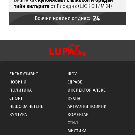
Вижте как
купонясват с алкохол и брадви
тийн килърите
от Пловдив (ШОК СНИМКИ)
24
Всички новини от днес:
ЕКСКЛУЗИВНО
ШОУ
НОВИНИ
ЗДРАВЕ
ПОЛИТИКА
ИНСПЕКТОР АЛЕКС
СПОРТ
КУХНЯ
НЕЩО ЗА ЧЕТЕНЕ
АКТУАЛНИ НОВИНИ
КУЛТУРА
КОМЕНТАР
СТИЛ
МИСТИКА