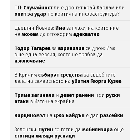
ПП:
Случайност
ли е дронът край Кардам или
опит
за
удар
по критична инфраструктура?
Цветлин Йовчев:
Има
заплахи, на които ние
не
можем
да отговорим
адекватно
Тодор
Тагарев
за
взривилия
се дрон: Има
още една версия, която не трябва да
изключваме
В Кричим
събират
средства
за съдебните
дела на семейството на
убития
Георги
Кузев
Трима
загинали
и
девет
ранени
при
руски
атаки
в Източна Украйна
Карциномът
на
Джо
Байдън
е дал
разсейки
Зеленски:
Путин
се готви да
мобилизира
още
стотици
хиляди
руснаци