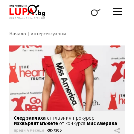
Начало
интерсексуални
След заплаха
от главния прокурор:
Изхвърлят мъжете
от конкурса
Мис Америка
преди 4 месеци
7305