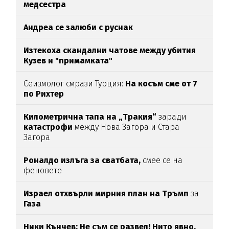
медсестра
Андреа се залюби с руснак
Изтекоха скандални чатове между убития
Кузев и "примамката"
Сеизмолог смрази Турция:
На косъм сме от 7
по Рихтер
Километрична тапа на „Тракия“
заради
катастрофи
между Нова Загора и Стара
Загора
Роналдо излъга за сватбата,
смее се на
феновете
Израел отхвърли мирния план на Тръмп
за
Газа
Ники Кънчев: Не съм се развел! Нито явно,