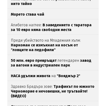
нито тайно
Морето става чай
Алибегов наглее:
В заведението с таратора
за 10 евро няма свободни места
Преди убийството на Младежкия хълм:
Наркоман се измъкнал на косъм от
"ловците на педофили"
50 млн. евро превръщат
легендарен
завод
за вагони в индустриален парк
НАСА удължи живота
на
"Вояджър 2"
Здравко Брадъра зове:
Трафикът по южното
Черноморие е нечовешки, не тръгвайте!
(ВИДЕО)