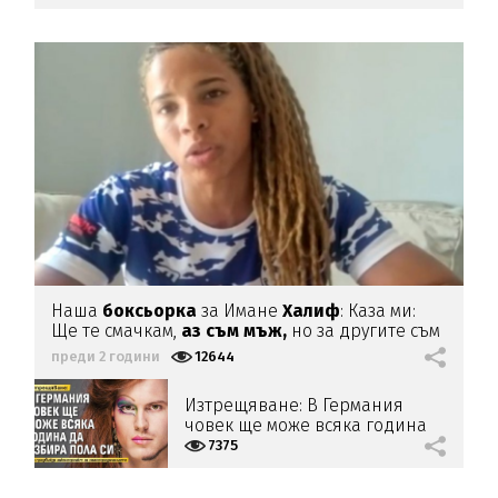
Наша
боксьорка
за Имане
Халиф
: Каза ми:
Ще те смачкам,
аз съм мъж,
но за другите съм
жена
преди 2 години
12644
Изтрещяване: В Германия
човек ще може всяка година
да избира пола си
7375