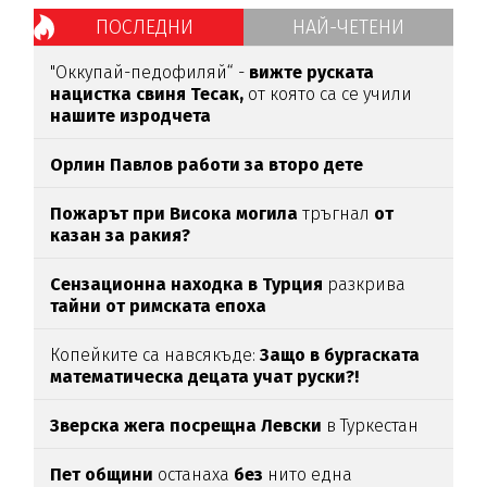
ПОСЛЕДНИ
НАЙ-ЧЕТЕНИ
"Оккупай-педофиляй“ -
вижте руската
нацистка свиня Тесак,
от която са се учили
нашите изродчета
Орлин Павлов работи за второ дете
Пожарът при Висока могила
тръгнал
от
казан за ракия?
Сензационна находка в Турция
разкрива
тайни от римската епоха
Копейките са навсякъде:
Защо в бургаската
математическа децата учат руски?!
Зверска жега посрещна Левски
в Туркестан
Пет общини
останаха
без
нито една