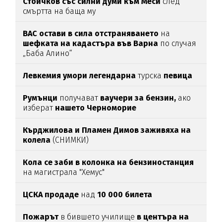
Стоичков със силни думи към Меси
след
смъртта на баща му
ВАС остави в сила отстраняването
на
шефката на кадастъра във Варна
по случая
„Баба Алино“
Левкемия умори легендарна
турска
певица
Румънци
получават
ваучери за бензин,
ако
изберат
нашето Черноморие
Кърджилова и Пламен Димов заживяха на
колела
(СНИМКИ)
Кола се заби в колонка на бензиностанция
на магистрала "Хемус"
ЦСКА продаде
над
10 000 билета
Пожарът
в бившето училище
в центъра на