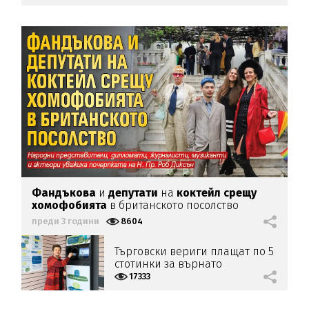
Фандъкова
и
депутати
на
коктейл срещу
хомофобията
в британското посолство
преди 3 години
8604
Търговски вериги плащат по 5
стотинки за върнато
пластмасово шише или кен
17333