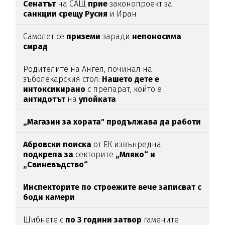
Сенатът
на САЩ
прие
законопроект за
санкции срещу Русия
и Иран
Самолет се
приземи
заради
непоносима
смрад
Родителите на Ангел, починал на
зъболекарския стол:
Нашето дете е
интоксикирано
с препарат, който е
антидотът
на
упойката
„Магазин за хората"
продължава да работи
Абровски поиска
от ЕК извънредна
подкрепа за
секторите
„Мляко“ и
„Свиневъдство“
Инспекторите по строежите вече записват с
боди камери
Шибнете с
по 3 години затвор
гамените