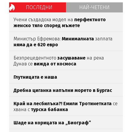
ПОСЛЕДНИ
НАЙ-ЧЕТЕНИ
Учени създадоха модел на
перфектното
женско тяло според мъжете
Министър Ефремова:
Минималната
заплата
няма да е 620 евро
Безпрецедентното
засушаване
на река
Дунав се
вижда от космоса
Глутницата е наша
Дребна циганка напълни морето в Бургас
Край на лесбилъка?!
Емили Тротинетката
се
хвана с
турска бабанка
Шаде на корицата на „Биограф“