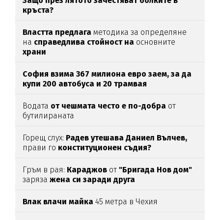
Защо през лятото зачестяват болките в
кръста?
Властта предлага
методика за определяне
на
справедлива стойност на
основните
храни
София взима 367 милиона евро заем, за да
купи 200 автобуса и 20 трамвая
Водата
от чешмата често е по-добра
от
бутилираната
Горещ слух:
Радев утешава Даниел Вълчев,
прави го
конституционен съдия?
Гръм в рая:
Караджов
от
"Бригада Нов дом"
заряза
жена си заради друга
Влак влачи майка
45 метра в Чехия