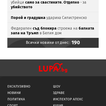
убийци
само за свастиките. Отделно
- за
убийството
Порой и градушка
удариха Силистренско
Федерален
съд блокира
строежа на
балната
зала на Тръмп
в Белия дом
190
Всички новини от днес:
ЕКСКЛУЗИВНО
ШОУ
НОВИНИ
ЗДРАВЕ
ПОЛИТИКА
ИНСПЕКТОР АЛЕКС
СПОРТ
КУХНЯ