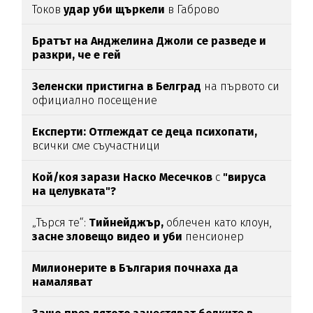
Токов
удар уби щъркели
в Габрово
Братът на Анджелина Джоли се разведе и
разкри, че е гей
Зеленски пристигна в Белград
на първото си
официално посещение
Експерти: Отглеждат се деца психопати,
всички сме съучастници
Кой/коя зарази
Наско Месечков
с
"вируса
на целувката"?
„Търся те“:
Тийнейджър,
облечен като клоун,
засне зловещо видео и уби
пенсионер
Милионерите в България почнаха да
намаляват