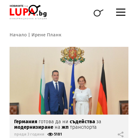
Начало
Ирене Планк
Германия
готова да ни
съдейства
за
модернизиране
на
жп
транспорта
преди 3 години
5181