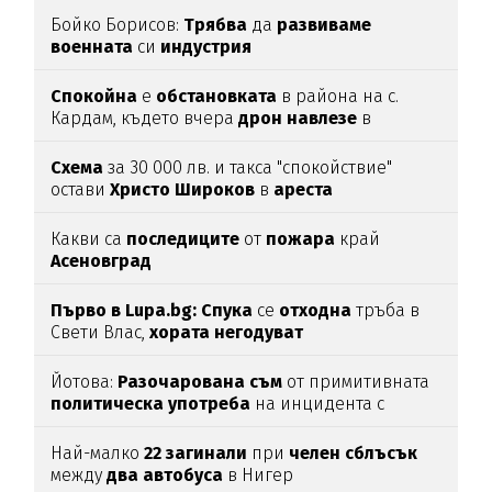
Бойко Борисов:
Трябва
да
развиваме
военната
си
индустрия
Спокойна
е
обстановката
в района на с.
Кардам, където вчера
дрон
навлезе
в
българското
въздушно
пространство
Схема
за 30 000 лв. и такса "спокойствие"
остави
Христо
Широков
в
ареста
Какви са
последиците
от
пожара
край
Асеновград
Първо в Lupa.bg: Спука
се
отходна
тръба в
Свети Влас,
хората
негодуват
Йотова:
Разочарована
съм
от примитивната
политическа
употреба
на инцидента с
дрона
Най-малко
22
загинали
при
челен
сблъсък
между
два
автобуса
в Нигер