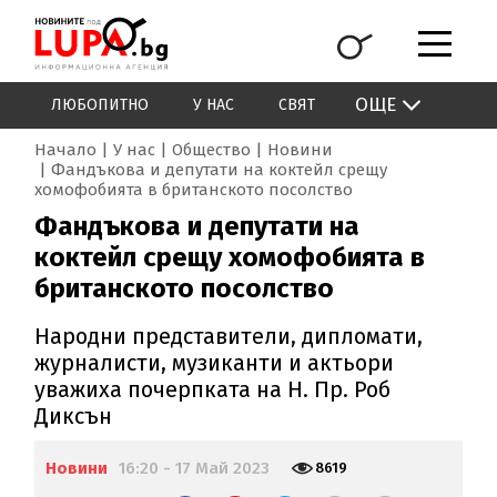
ОЩЕ
ЛЮБОПИТНО
У НАС
СВЯТ
Начало
У нас
Общество
Новини
Фандъкова и депутати на коктейл срещу
хомофобията в британското посолство
Фандъкова и депутати на
коктейл срещу хомофобията в
британското посолство
Народни представители, дипломати,
журналисти, музиканти и актьори
уважиха почерпката на Н. Пр. Роб
Диксън
Новини
16:20 - 17 Май 2023
8619