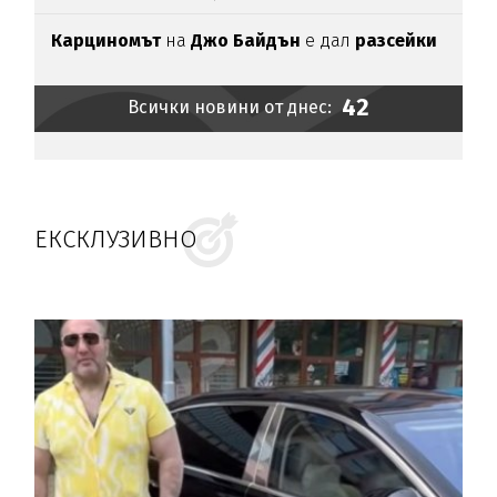
Карциномът
на
Джо
Байдън
е дал
разсейки
42
Всички новини от днес:
ЕКСКЛУЗИВНО