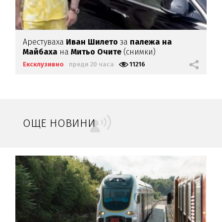
Арестуваха
Иван Шилето
за
палежа на
Майбаха
на
Митьо Очите
(снимки)
Ексклузивно
преди 20 часа
11216
ОЩЕ НОВИНИ