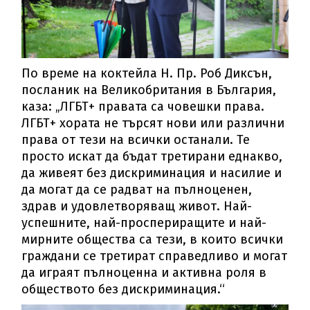
По време на коктейла Н. Пр. Роб Диксън,
посланик на Великобритания в България,
каза: „ЛГБТ+ правата са човешки права.
ЛГБТ+ хората не търсят нови или различни
права от тези на всички останали. Те
просто искат да бъдат третирани еднакво,
да живеят без дискриминация и насилие и
да могат да се радват на пълноценен,
здрав и удовлетворяващ живот. Най-
успешните, най-проспериращите и най-
мирните общества са тези, в които всички
граждани се третират справедливо и могат
да играят пълноценна и активна роля в
обществото без дискриминация.‘‘