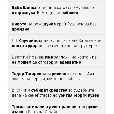
Баба
Шинка
от девинското село Чуреково
отпразнува
100-годишен
юбилей
Нивото
на река
Дунав
край Русе остава без
промяна
ПП:
Случайност
ли е дронът край Кардам или
опит
за
удар
по критична инфраструктура?
Цветлин Йовчев:
Има
заплахи, на които ние
не
можем
да отговорим
адекватно
Тодор
Тагарев
за
взривилия
се дрон: Има
още една версия, която не трябва да
изключваме
В Кричим
събират
средства
за съдебните
дела на семейството на
убития
Георги
Кузев
Трима
загинали
и
девет
ранени
при
руски
атаки
в Източна Украйна