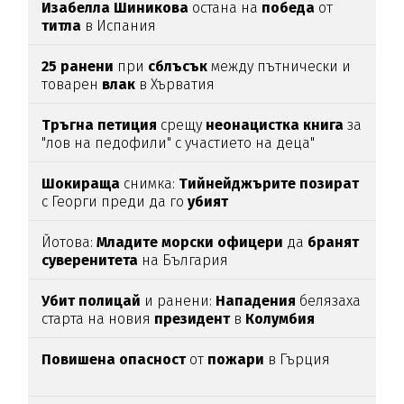
Изабелла
Шиникова
остана на
победа
от
титла
в Испания
25
ранени
при
сблъсък
между пътнически и
товарен
влак
в Хърватия
Тръгна
петиция
срещу
неонацистка
книга
за
"лов на педофили" с участието на деца"
Шокираща
снимка:
Тийнейджърите
позират
с Георги преди да го
убият
Йотова:
Младите
морски
офицери
да
бранят
суверенитета
на България
Убит
полицай
и ранени:
Нападения
белязаха
старта на новия
президент
в
Колумбия
Повишена
опасност
от
пожари
в Гърция