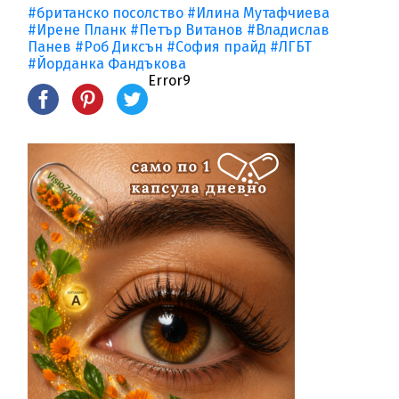
#британско посолство
#Илина Мутафчиева
#Ирене Планк
#Петър Витанов
#Владислав
Панев
#Роб Диксън
#София прайд
#ЛГБТ
#Йорданка Фандъкова
Error9