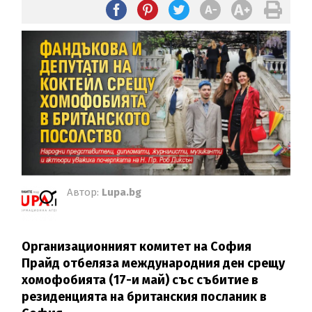
Автор:
Lupa.bg
Организационният комитет на София
Прайд отбеляза международния ден срещу
хомофобията (17-и май) със събитие в
резиденцията на британския посланик в