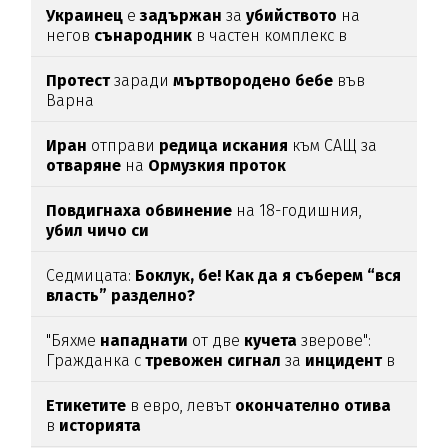
Украинец
е
задържан
за
убийството
на
негов
сънародник
в частен комплекс в
община
Несебър
Протест
заради
мъртвородено
бебе
във
Варна
Иран
отправи
редица
искания
към САЩ за
отваряне
на
Ормузкия
проток
Повдигнаха
обвинение
на 18-годишния,
убил
чичо
си
Седмицата:
Боклук, бе! Как да я съберем “вся
власть” разделно?
"Бяхме
нападнати
от две
кучета
зверове":
Гражданка с
тревожен
сигнал
за
инцидент
в
Благоевград
Етикетите
в евро, левът
окончателно
отива
в
историята