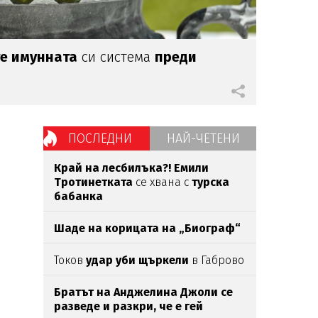
е имунната
си система
преди
ПОСЛЕДНИ
НАЙ-ЧЕТЕНИ
Край на лесбилъка?!
Емили
Тротинетката
се хвана с
турска
бабанка
Шаде на корицата на „Биограф“
Токов
удар уби щъркели
в Габрово
Братът на Анджелина Джоли се
разведе и разкри, че е гей