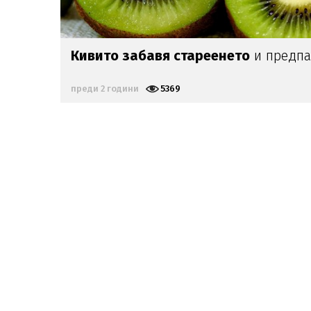
Кивито забавя стареенето
и предпа
преди 2 години
5369