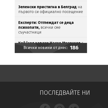
Зеленски пристигна в Белград
на
първото си официално посещение
Експерти: Отглеждат се деца
психопати,
всички сме
съучастници
Кой/коя зарази
Наско Месечков
с
186
Всички новини от днес:
"вируса на целувката"?
„Търся те“:
Тийнейджър,
облечен
като клоун,
засне зловещо видео и
уби
пенсионер
Милионерите в България
почнаха да намаляват
ПОСЛЕДВАЙТЕ НИ
Защо през лятото зачестяват
болките в кръста?