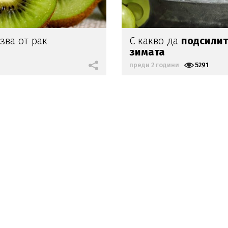
зва от рак
С какво да
подсилит
зимата
преди 2 години
5291