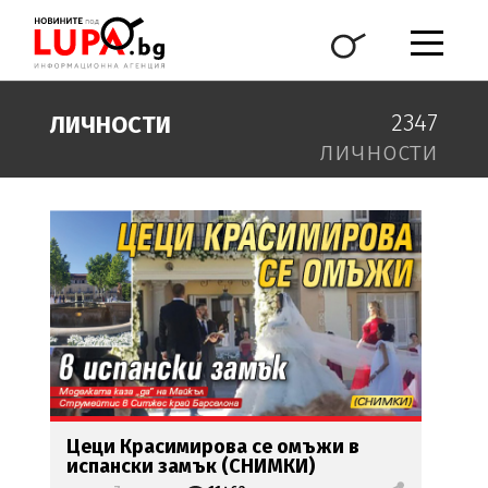
2347
ЛИЧНОСТИ
личности
Цеци Красимирова
се омъжи
в
испански замък (СНИМКИ)