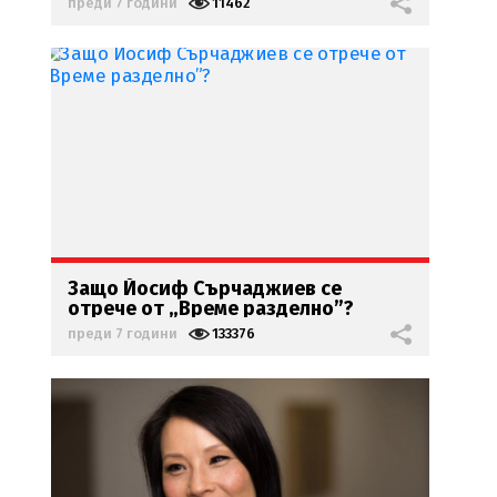
преди 7 години
11462
Защо
Йосиф
Сърчаджиев
се
отрече
от „Време разделно”?
преди 7 години
133376