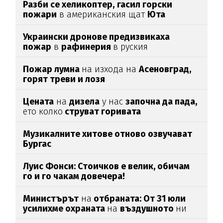
Разби се хеликоптер,
гасил горски
пожари
в американския щат
Юта
Украински дронове предизвикаха
пожар
в
рафинерия
в руския
Краснодарски край
Пожар лумна
на изхода на
Асеновград,
горят треви и лозя
Цената
на
дизела
у нас
започна да пада,
ето колко
струват горивата
Музикалните хитове отново озвучават
Бургас
Луис Фонси: Стоичков е велик, обичам
го и го чакам довечера!
Министърът
на
отбраната: От 31 юли
усилихме охраната
на
въздушното
ни
пространство