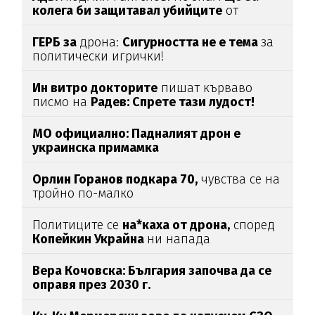
колега би защитавал убийците
от
Пловдив
ГЕРБ за
дрона:
Сигурността не е тема
за
политически игрички!
Ин витро докторите
пишат кърваво
писмо на
Радев: Спрете тази лудост!
МО официално: Падналият дрон е
украинска примамка
Орлин Горанов подкара 70,
чувства се на
тройно по-малко
Политиците се
на*каха от дрона,
според
Копейкин Украйна
ни напада
Вера Кочовска: България започва да се
оправя през 2030 г.