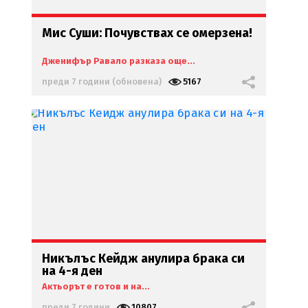
Мис Суши: Почувствах се омерзена!
Дженифър Равало разказа още...
преди 7 години (обновена)
5167
Никълъс Кейдж анулира брака си
на 4-я ден
Актьорът е готов и на...
преди 7 години
10807