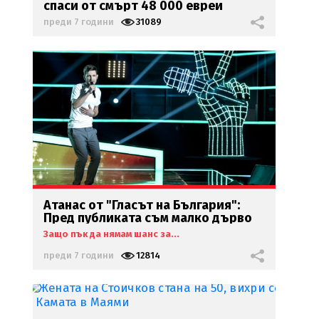
спаси от смърт 48 000 евреи
преди 7 години
31089
Атанас от "Гласът на България":
Пред публиката съм малко дърво
Защо пък да нямам шанс за...
преди 7 години
12814