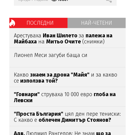
ПОСЛЕДНИ
НАЙ-ЧЕТЕНИ
Арестуваха
Иван Шилето
за
палежа на
Майбаха
на
Митьо Очите
(снимки)
Лионел Меси загуби баща си
Какво
знаем за дрона "Майя"
и за какво
се
използва той?
"Говнари"
струваха 10 000 евро
глоба на
Левски
"Проста България"
цял ден пере тениски:
С какво е
облечен Димитър Стоянов?
Адв.
Людмил Рангелов: Не знам
що за