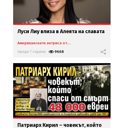
Луси Лиу влиза в Алеята на славата
Американската актриса от...
преди 7 години
9668
Патриарх Кирил – човекът, който