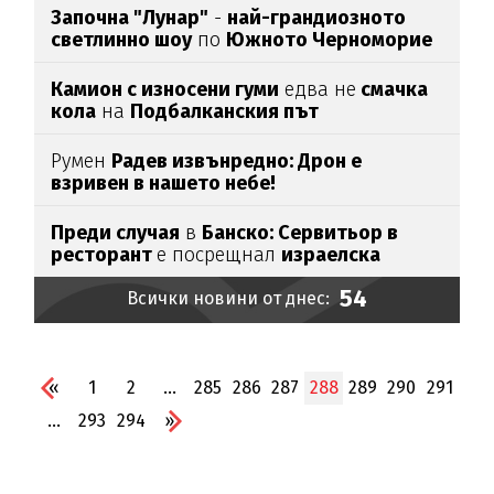
Започна "Лунар"
-
най-грандиозното
светлинно шоу
по
Южното Черноморие
Камион с износени гуми
едва нe
смачка
кола
на
Подбалканския път
Румен
Радев извънредно: Дрон е
взривен в нашето небе!
Преди случая
в
Банско: Сервитьор в
ресторант
е посрещнал
израелска
двойка
с
"Хайл Хитлер"
54
Всички новини от днес:
«
1
2
...
285
286
287
288
289
290
291
...
293
294
»