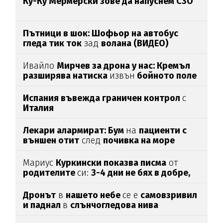
Ку-Ку Мермерски зове да напуснем СЗО
Пътници в шок: Шофьор на автобус
гледа тик ток
зад
волана (ВИДЕО)
Ивайло
Мирчев за дрона у нас: Кремъл
разширява натиска
извън
бойното поле
Испания въвежда граничен контрол
с
Италия
Лекари алармират: Бум
на
пациенти с
външен отит
след
почивка на море
Мариус
Куркински показва писма
от
родителите
си:
3-4 дни не бях в добре,
след като ги
прочетох
Дронът
в
нашето небе
се е
самовзривил
и паднал
в
слънчогледова нива