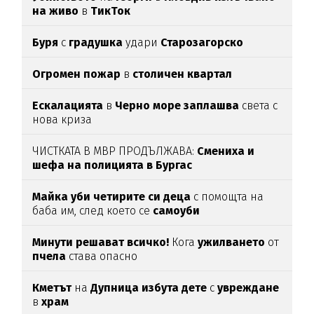
на живо
в
ТикТок
Буря
с
градушка
удари
Старозагорско
Огромен пожар
в
столичен квартал
Ескалацията
в
Черно море заплашва
света с
нова криза
ЧИСТКАТА В МВР ПРОДЪЛЖАВА:
Смениха и
шефа на полицията в Бургас
Майка уби четирите си деца
с помощта на
баба им, след което се
самоуби
Минути решават всичко!
Кога
ужилването
от
пчела
става опасно
Кметът
на
Дупница избута дете
с
увреждане
в
храм