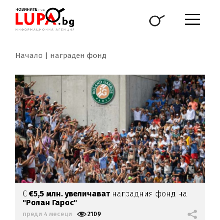
Начало
награден фонд
С
€5,5 млн. увеличават
наградния фонд на
"Ролан Гарос"
преди 4 месеци
2109