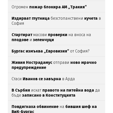
Огромен
пожар блокира АМ „Тракия“
Издирват глутница
безстопанствени
кучета
в
София
Стартират
масови
проверки
на вноса на
плодове
и
зеленчуци
Бургас измъква „Евровизия“
от София?
Живия Нострадамус
отправи
ново мрачно
предупреждение
Стаси
Иванов се завърна
в Арда
В Сърбия
искат
правото на питейна вода
да
бъде
записано в Конституцията
Повдигнаха обвинение
на
бившия шеф на
ВиК-Бургас