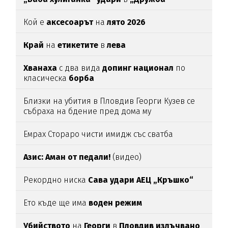
Кой е
аксесоарът
на
лято 2026
Край
на
етикетите
в
лева
Хванаха
с два вида
допинг национал
по
класическа
борба
Близки на убития в Пловдив Георги Кузев се
събраха на бдение пред дома му
Емрах Стораро чисти имидж със сватба
Азис: Аман от педали!
(видео)
Рекордно ниска
Сава удари АЕЦ „Кръшко“
Ето къде ще има
воден режим
Убийството
на
Георги
в
Пловдив излъчвано