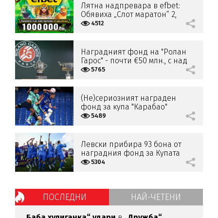
Лятна надпревара в efbet:
Обявиха „Слот маратон“ 2,
наградният фонд е 7-
4512
цифрена сума!
Наградният фонд на "Ролан
Гарос" - почти €50 млн., с над
12% повече от миналата
5765
година
(Не)сериозният награден
фонд за купа "Карабао"
5489
Левски прибира 93 бона от
наградния фонд за Купата
5304
ПОСЛЕДНИ
НАЙ-ЧЕТЕНИ
„Баба хулиганка“ удари
в
„Дружба“