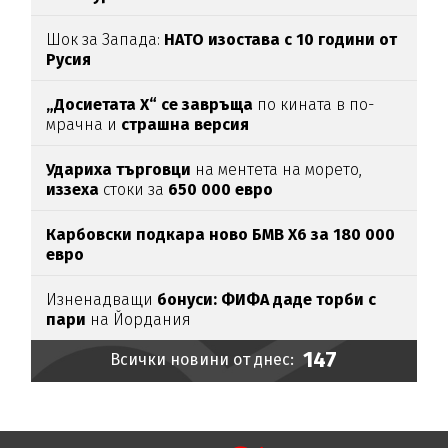
Шок за Запада:
НАТО изостава с 10 години от
Русия
„Досиетата Х“ се завръща
по кината в по-
мрачна и
страшна версия
Удариха
търговци
на ментета на морето,
иззеха
стоки за
650
000
евро
Карбовски подкара ново БМВ Х6 за 180 000
евро
Изненадващи
бонуси:
ФИФА даде торби с
пари
на Йордания
147
Всички новини от днес: