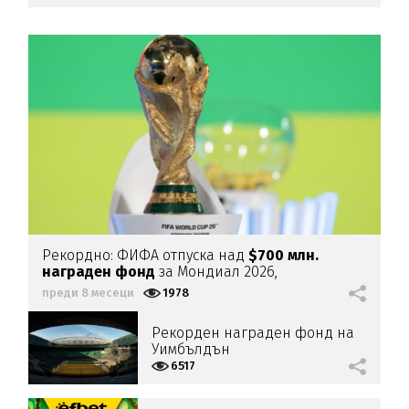
Рекордно: ФИФА отпуска над
$700 млн.
награден фонд
за Мондиал 2026,
победителят получава 50
преди 8 месеци
1978
Рекорден награден фонд на
Уимбълдън
6517