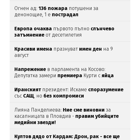
Огнен ад:
136
пожара
потушени за
денонощие, 1 е
пострадал
Европа
очаква
първото пълно
слънчево
затъмнение
от десетилетия
Красиви
имена
празнуват
имен
ден
на 9
август
Напрежение
в парламента на Косово:
Депутатка замери
премиера
Курти с
яйца
Иранският
президент: Искаме
споразумение
със
САЩ
, но
без
компромиси
Лияна Панделиева:
Ние сме виновни
за
касапницата в Пловдив -
правим убийците
медийни звезди!
Култов дядо от Кардам: Дрон, рак - все ще