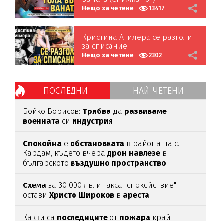
Нещо за четене
13417
Кристина Агилера се разголи
за списание
Нещо за четене
2302
ПОСЛЕДНИ
НАЙ-ЧЕТЕНИ
Бойко Борисов:
Трябва
да
развиваме
военната
си
индустрия
Спокойна
е
обстановката
в района на с.
Кардам, където вчера
дрон
навлезе
в
българското
въздушно
пространство
Схема
за 30 000 лв. и такса "спокойствие"
остави
Христо
Широков
в
ареста
Какви са
последиците
от
пожара
край