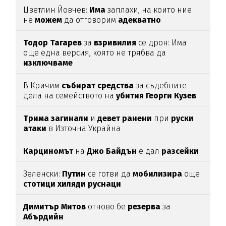
Цветлин Йовчев:
Има
заплахи, на които ние
не
можем
да отговорим
адекватно
Тодор
Тагарев
за
взривилия
се дрон: Има
още една версия, която не трябва да
изключваме
В Кричим
събират
средства
за съдебните
дела на семейството на
убития
Георги
Кузев
Трима
загинали
и
девет
ранени
при
руски
атаки
в Източна Украйна
Карциномът
на
Джо
Байдън
е дал
разсейки
Зеленски:
Путин
се готви да
мобилизира
още
стотици
хиляди
руснаци
Димитър
Митов
отново бе
резерва
за
Абърдийн