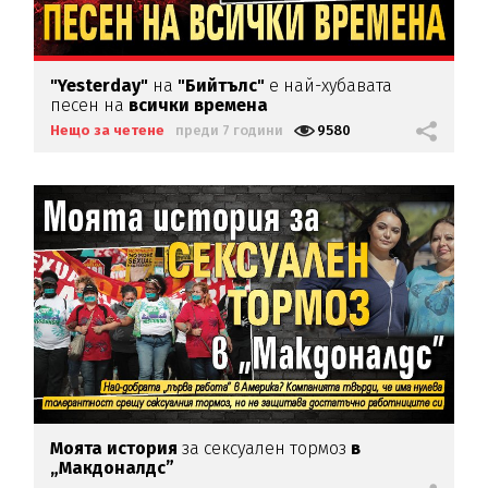
"Yesterday"
на
"Бийтълс"
е най-хубавата
песен на
всички времена
Нещо за четене
преди 7 години
9580
Моята история
за сексуален тормоз
в
„Макдоналдс”