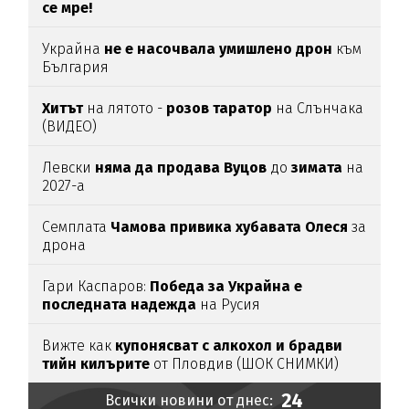
се мре!
Украйна
не е насочвала умишлено дрон
към
България
Хитът
на лятото -
розов таратор
на Слънчака
(ВИДЕО)
Левски
няма да продава Вуцов
до
зимата
на
2027-а
Семплата
Чамова привика хубавата Олеся
за
дрона
Гари Каспаров:
Победа за Украйна е
последната надежда
на Русия
Вижте как
купонясват с алкохол и брадви
тийн килърите
от Пловдив (ШОК СНИМКИ)
24
Всички новини от днес: