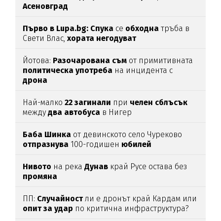
Асеновград
Първо в Lupa.bg: Спука
се
обходна
тръба в
Свети Влас,
хората
негодуват
Йотова:
Разочарована
съм
от примитивната
политическа
употреба
на инцидента с
дрона
Най-малко
22
загинали
при
челен
сблъсък
между
два
автобуса
в Нигер
Баба
Шинка
от девинското село Чуреково
отпразнува
100-годишен
юбилей
Нивото
на река
Дунав
край Русе остава без
промяна
ПП:
Случайност
ли е дронът край Кардам или
опит
за
удар
по критична инфраструктура?