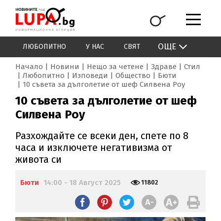
ОЩЕ
ЛЮБОПИТНО
У НАС
СВЯТ
Начало
Новини
Нещо за четене
Здраве
Стил
Любопитно
Изповеди
Общество
Бюти
10 съвета за дълголетие от шеф Силвена Роу
10 съвета за дълголетие от шеф
Силвена Роу
Разхождайте се всеки ден, спете по 8
часа и изключете негативизма от
живота си
Бюти
14:00 - 18 Август 2025
11802