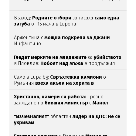
Възход:
Родните отбори
записаха
само една
загуба
от 15 мача в Европа
Аржентина с
мощна подкрепа за Джани
Инфантино
Гледат мерките на младежите
за
убийството
в Пловдив:
Побоят над мъжа
е продължил
над час
(СНИМКИ)
Само в Lupa.bg:
Свръхтежки камиони
от
Румъния
взеха акъла на хората в
Ботевградско
(СНИМКИ)
Христанов, намери си работа:
Грозно
заяждане на
бившия министър
с
Манол
Глишев
ядоса мрежата
"Изчезналият"
областен
лидер на ДПС: Не се
укривам