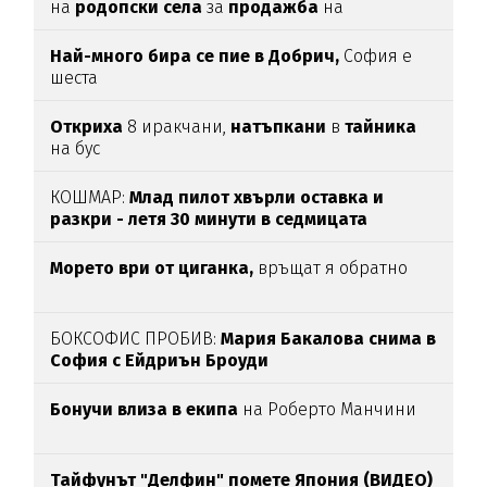
на
родопски села
за
продажба
на
„
чудодейни“ мехлеми
Най-много бира се пие в Добрич,
София е
шеста
Откриха
8 иракчани,
натъпкани
в
тайника
на бус
КОШМАР:
Млад пилот хвърли оставка и
разкри - летя 30 минути в седмицата
Морето ври от циганка,
връщат я обратно
БОКСОФИС ПРОБИВ:
Мария Бакалова снима в
София с Ейдриън Броуди
Бонучи влиза в екипа
на Роберто Манчини
Тайфунът "Делфин" помете Япония (ВИДЕО)