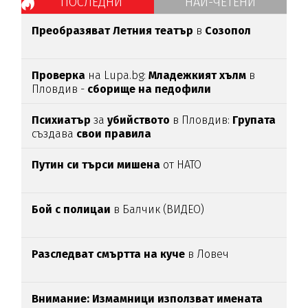
ПОСЛЕДНИ
НАЙ-ЧЕТЕНИ
Преобразяват Летния театър
в
Созопол
Проверка
на Lupa.bg:
Младежкият хълм
в
Пловдив -
сборище на педофили
Психиатър
за
убийството
в Пловдив:
Групата
създава
свои
правила
Путин си търси мишена
от НАТО
Бой с полицаи
в Балчик (ВИДЕО)
Разследват смъртта на куче
в Ловеч
Внимание:
Измамници използват имената