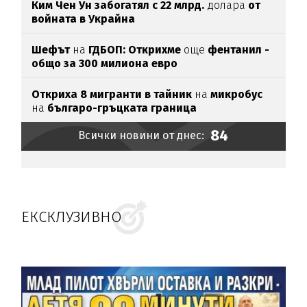
Ким Чен Ун забогатял с 22 млрд.
долара
от
войната в Украйна
Шефът
на
ГДБОП: Открихме
още
фентанил -
общо за 3
00 милиона евро
Откриха 8 мигранти в тайник
на
микробус
на
българо-гръцката граница
84
Всички новини от днес:
ЕКСКЛУЗИВНО