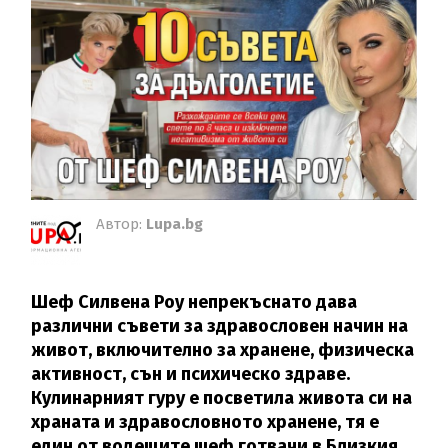
Автор:
Lupa.bg
Шеф Силвена Роу непрекъснато дава
различни съвети за здравословен начин на
живот, включително за хранене, физическа
активност, сън и психическо здраве.
Кулинарният гуру е посветила живота си на
храната и здравословното хранене, тя е
един от водещите шеф готвачи в Близкия