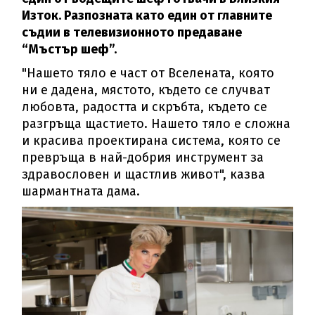
Изток. Разпозната като един от главните
съдии в телевизионното предаване
“Мъстър шеф”.
"Нашето тяло е част от Вселената, която
ни е дадена, мястото, където се случват
любовта, радостта и скръбта, където се
разгръща щастието. Нашето тяло е сложна
и красива проектирана система, която се
превръща в най-добрия инструмент за
здравословен и щастлив живот", казва
шармантната дама.