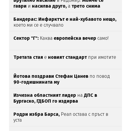
Брутално насилие
в Радомир:
Момче се
гаври
и
насилва друго,
а
трето снима
Бандерас: Инфарктът е най-хубавото нещо,
което ми се е случвало
Сектор "Г":
Каква
европейска вечер
само!
Третата стая
е
новият стандарт
при имотите
Йотова поздрави Стефан Цанев
по повод
90-годишнината му
Изчезна областният лидер
на
ДПС в
Бургаско,
ГДБОП го издирва
Родри избра Барса,
Реал остава с пръст в
уста