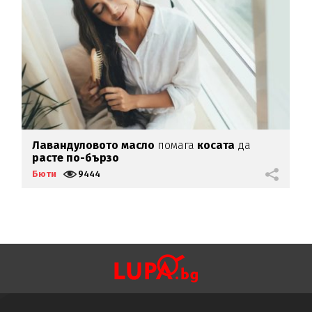
Лавандуловото масло
помага
косата
да
Т
расте по-бързо
к
Бюти
9444
Б