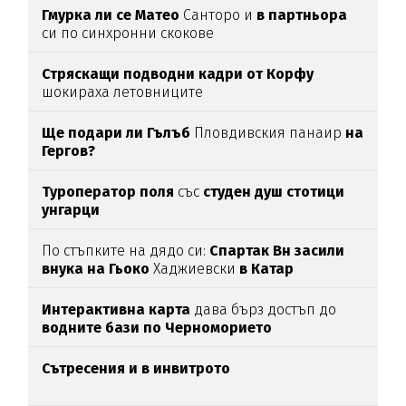
Гмурка ли се Матео
Санторо и
в партньора
си по синхронни скокове
Стряскащи подводни кадри от Корфу
шокираха летовниците
Ще подари ли Гълъб
Пловдивския панаир
на
Гергов?
Туроператор поля
със
студен душ стотици
унгарци
По стъпките на дядо си:
Спартак Вн засили
внука на Гьоко
Хаджиевски
в Катар
Интерактивна карта
дава бърз достъп до
водните бази по Черноморието
Сътресения и в инвитрото