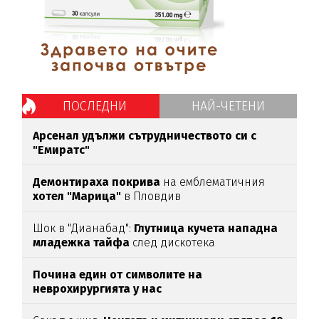
ПОСЛЕДНИ
НАЙ-ЧЕТЕНИ
Арсенал удължи сътрудничеството си с
"Емиратс"
Демонтираха покрива
на емблематичния
хотел "Марица"
в Пловдив
Шок в "Дианабад":
Глутница кучета нападна
младежка тайфа
след дискотека
Почина един от символите на
неврохирургията у нас