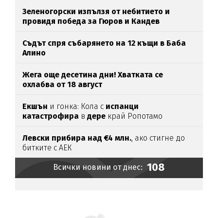
Зеленогорски изпълзя от небитието и
провидя победа за Гюров и Кандев
Съдът спря събарянето на 12 къщи в Баба
Алино
Жега още десетина дни! Хватката се
охлабва от 18 август
Екшън
и гонка: Кола с
испанци
катастрофира
в
дере
край Ропотамо
Левски прибира над €4 млн.
, ако стигне до
битките с АЕК
108
Всички новини от днес: