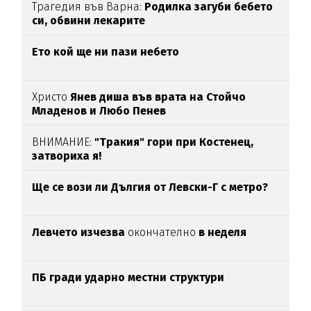
Трагедия във Варна:
Родилка загуби бебето
си, обвини лекарите
Ето кой ще ни пази небето
Христо
Янев диша във врата на Стойчо
Младенов и Любо Пенев
ВНИМАНИЕ:
"Тракия" гори при Костенец,
затвориха я!
Ще се вози ли Дългия от Левски-Г с метро?
Левчето изчезва
окончателно
в неделя
ПБ гради ударно местни структури