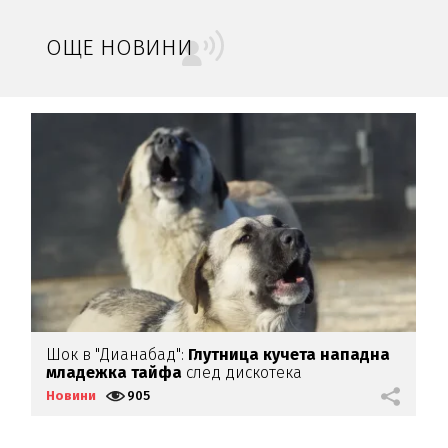
ОЩЕ НОВИНИ
Шок в "Дианабад":
Глутница кучета нападна
П
младежка тайфа
след дискотека
н
Новини
905
Н