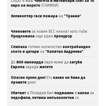
Соцът е жив:
Ченгета и митничари спят за 10
евро на морето
(СНИМКИ)
Хеликоптер гаси пожара
на
"Тракия"
Членовете
за новия ВСС никнат като гъби:
Предложиха
още един
прокурор
Спипаха
голямо количество
контрабандно
злато и цигари
на
"Капитан Андреево"
До
800 милиарда
евро може да
загуби
Европа
заради
жегите
Опасен лунен ден!
Ето
какво не бива да
правите
днес
Убитият
в Пловдив бил
подмамен
в
капан
за
педофили,
петима
непълнолетни
са
задържани