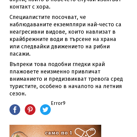
контакт с хора.
Специалистите посочват, че
наблюдаваните екземпляри най-често са
неагресивни видове, които навлизат в
крайбрежните води в търсене на храна
или следвайки движението на рибни
пасажи.
Въпреки това подобни гледки край
плажовете неизменно привличат
вниманието и предизвикват тревога сред
туристите, особено в началото на летния
сезон.
Error9