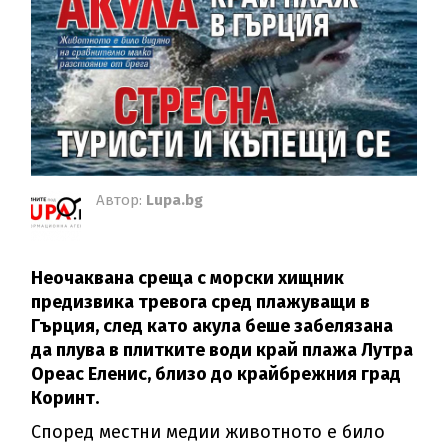
Автор:
Lupa.bg
Неочаквана среща с морски хищник
предизвика тревога сред плажуващи в
Гърция, след като акула беше забелязана
да плува в плитките води край плажа Лутра
Ореас Еленис, близо до крайбрежния град
Коринт.
Според местни медии животното е било