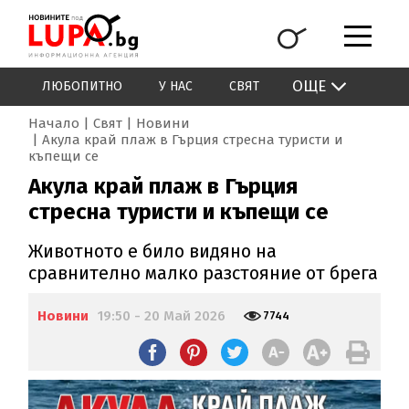
ОЩЕ
ЛЮБОПИТНО
У НАС
СВЯТ
Начало
Свят
Новини
Акула край плаж в Гърция стресна туристи и
къпещи се
Акула край плаж в Гърция
стресна туристи и къпещи се
Животното е било видяно на
сравнително малко разстояние от брега
Новини
19:50 - 20 Май 2026
7744