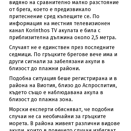
видяно на сравнително малко разстояние
от брега, което е предизвикало
притеснение сред къпещите се. По
информация на местния телевизионен
канал Korinthos TV акулата е била с
приблизителна дължина около 2,5 метра.
Случаят не е единствен през последните
седмици. По гръцките брегове вече има и
други сигнали за забелязани акули в
близост до плажни райони.
Подобна ситуация беше регистрирана и в
района на Виотия, близо до Аспроспития,
където също е наблюдавана акула в
близост до плажна зона.
Морски експерти обясняват, че подобни
случаи не са необичайни за гръцките
морета. В района живеят различни видове
акули, които в повечето случаи избягват