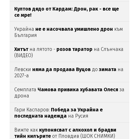
медийни звезди!
Култов дядо от Кардам: Дрон, рак - все ще
се мре!
Украйна
не е насочвала умишлено дрон
към
България
Хитът
на лятото -
розов таратор
на Слънчака
(ВИДЕО)
Левски
няма да продава Вуцов
до
зимата
на
2027-а
Семплата
Чамова привика хубавата Олеся
за
дрона
Гари Каспаров:
Победа за Украйна е
последната надежда
на Русия
Вижте как
купонясват с алкохол и брадви
тийн килърите
от Пловдив (ШОК СНИМКИ)