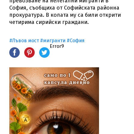
превозване на нелегални мигранти в
София, съобщиха от Софийската районна
прокуратура. В колата му са били открити
четирима сирийски граждани.
#Лъвов мост
#мигранти
#София
Error9