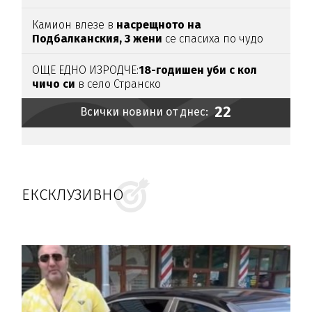
Камион влезе в
насрещното на
Подбалканския, 3 жени
се спасиха по чудо
(ВИДЕО)
ОЩЕ ЕДНО ИЗРОДЧЕ:
18-годишен уби с кол
чичо си
в село Странско
22
Всички новини от днес:
ЕКСКЛУЗИВНО