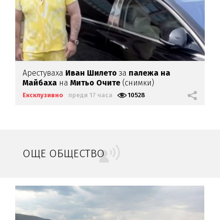
Арестуваха
Иван Шилето
за
палежа на
Майбаха
на
Митьо Очите
(снимки)
Ексклузивно
преди 17 часа
10528
ОЩЕ ОБЩЕСТВО