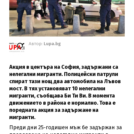
Автор:
Lupa.bg
Акция в центъра на София, задържани са
нелегални мигранти. Полицейски патрули
спират тази нощ два автомобила на Лъвов
мост. В тях установяват 10 нелегални
мигранти, съобщава Би Ти Ви. В момента
движението в района е нормално. Това е
поредната акция за задържане на
мигранти.
Преди дни 25-годишен мъж бе задържан за