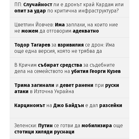
ПП:
Случайност
ли е дронът край Кардам или
опит
за
удар
по критична инфраструктура?
Цветлин Йовчев:
Има
заплахи, на които ние
не
можем
да отговорим
адекватно
Тодор
Тагарев
за
взривилия
се дрон: Има
още една версия, която не трябва да
изключваме
В Кричим
събират
средства
за съдебните
дела на семейството на
убития
Георги
Кузев
Трима
загинали
и
девет
ранени
при
руски
атаки
в Източна Украйна
Карциномът
на
Джо
Байдън
е дал
разсейки
Зеленски:
Путин
се готви да
мобилизира
още
стотици
хиляди
руснаци