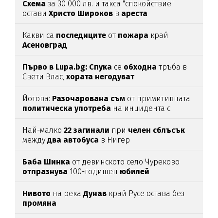
Схема
за 30 000 лв. и такса "спокойствие"
остави
Христо
Широков
в
ареста
Какви са
последиците
от
пожара
край
Асеновград
Първо в Lupa.bg: Спука
се
обходна
тръба в
Свети Влас,
хората
негодуват
Йотова:
Разочарована
съм
от примитивната
политическа
употреба
на инцидента с
дрона
Най-малко
22
загинали
при
челен
сблъсък
между
два
автобуса
в Нигер
Баба
Шинка
от девинското село Чуреково
отпразнува
100-годишен
юбилей
Нивото
на река
Дунав
край Русе остава без
промяна