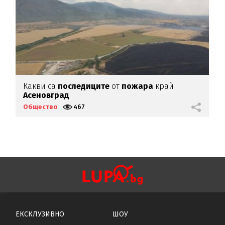
Какви са
последиците
от
пожара
край
П
Асеновград
С
Общество
467
О
ЕКСКЛУЗИВНО
ШОУ