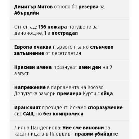
Димитър
Митов
отново бе
резерва
за
Абърдийн
Огнен ад:
136
пожара
потушени за
денонощие, 1 е
пострадал
Европа
очаква
първото пълно
слънчево
затъмнение
от десетилетия
Красиви
имена
празнуват
имен
ден
на 9
август
Напрежение
в парламента на Косово:
Депутатка замери
премиера
Курти с
яйца
Иранският
президент: Искаме
споразумение
със
САЩ
, но
без
компромиси
Лияна Панделиева:
Ние сме виновни
за
касапницата в Пловдив -
правим убийците