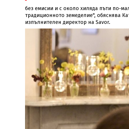
без емисии и с около хиляда пъти по-ма
традиционното земеделие", обяснява Ка
изпълнителен директор на Savor.