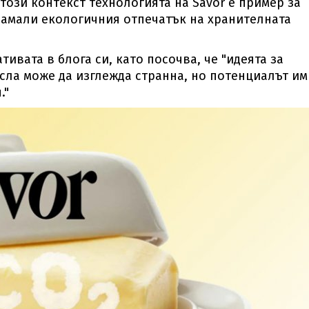
този контекст технологията на Savor е пример за
намали екологичния отпечатък на хранителната
ивата в блога си, като посочва, че "идеята за
ла може да изглежда странна, но потенциалът им
."