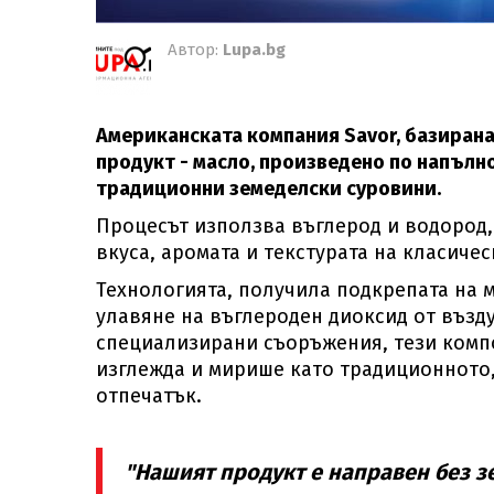
Автор:
Lupa.bg
Американската компания Savor, базирана
продукт - масло, произведено по напълно
традиционни земеделски суровини.
Процесът използва въглерод и водород,
вкуса, аромата и текстурата на класичес
Технологията, получила подкрепата на м
улавяне на въглероден диоксид от възду
специализирани съоръжения, тези компо
изглежда и мирише като традиционното
отпечатък.
"Нашият продукт е направен без з