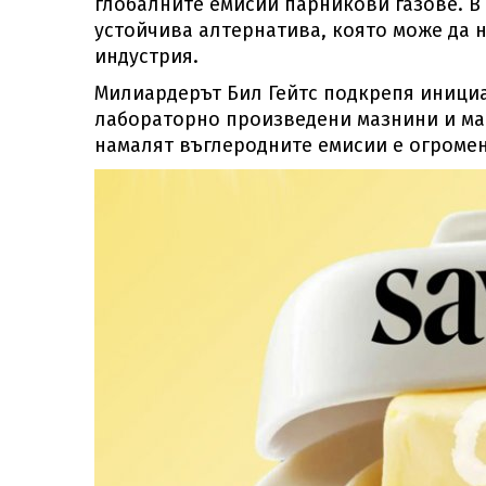
глобалните емисии парникови газове. В 
устойчива алтернатива, която може да 
индустрия.
Милиардерът Бил Гейтс подкрепя инициат
лабораторно произведени мазнини и мас
намалят въглеродните емисии е огромен