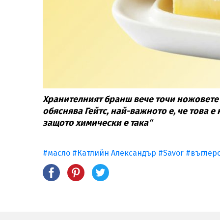
Хранителният бранш вече точи ножовете 
обяснява Гейтс, н
ай-важното е, че това е
защото химически е така“
#масло
#Катлийн Александър
#Savor
#въглер