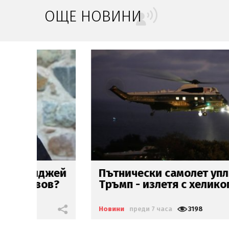
ОЩЕ НОВИНИ
жей
Пътнически самолет уплаши
?
Тръмп - излетя с хеликоптера му
Новини
преди 7 часа
3198