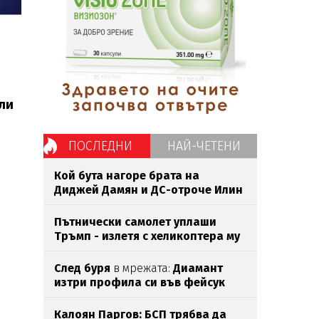
или
ПОСЛЕДНИ
НАЙ-ЧЕТЕНИ
Кой бута нагоре брата на
Диджей Дамян и ДС-отроче Илин
Савов?
Пътнически самолет уплаши
Тръмп - излетя с хеликоптера му
След буря
в мрежата:
Диамант
изтри профила си във фейсук
Калоян Паргов: БСП трябва да