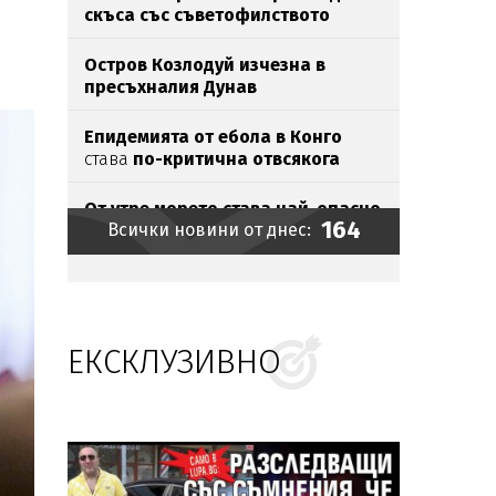
скъса със съветофилството
Остров Козлодуй изчезна в
пресъхналия Дунав
Епидемията от ебола в Конго
става
по-критична отвсякога
От утре морето става най-опасно
164
Всички новини от днес:
Икономист: Личният фалит не
спасява от ипотека
ЕКСКЛУЗИВНО
Хакери шетали с години
незабелязано
в държавните
мрежи
Хванаха мастит наркобарон у
нас (СНИМКИ)