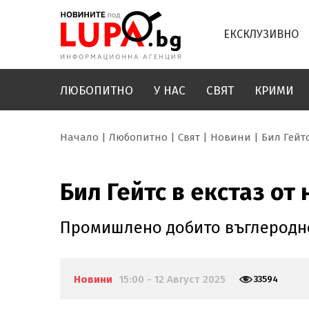
ЕКСКЛУЗИВНО
ЛЮБОПИТНО
У НАС
СВЯТ
КРИМИ
Начало
Любопитно
Свят
Новини
Бил Гейтс
Бил Гейтс в екстаз от
Промишлено добито въглеродно
Новини
15:00 - 12 Август 2025
33594