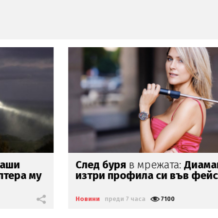
След буря
в мрежата:
Диамант
изтри профила си във фейсук
Новини
преди 7 часа
7100