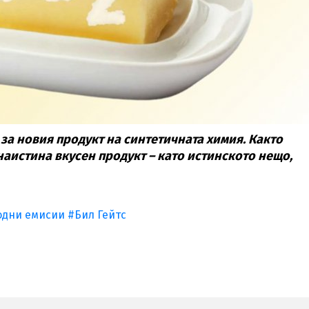
за новия продукт на синтетичната химия. Както
 наистина вкусен продукт – като истинското нещо,
одни емисии
#Бил Гейтс