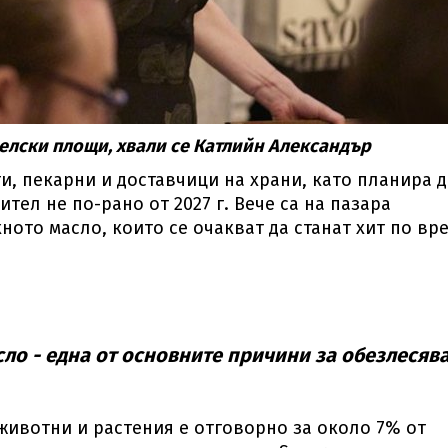
елски площи, хвали се Катлийн Александър
и, пекарни и доставчици на храни, като планира д
тел не по-рано от 2027 г. Вече са на пазара
ото масло, които се очакват да станат хит по вр
ло - една от основните причини за обезлесяв
животни и растения е отговорно за около 7% от