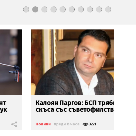
Калоян Паргов: БСП трябва да
Ос
скъса със съветофилството
пр
Новини
преди 8 часа
3221
Нов