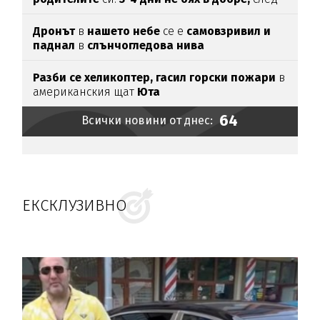
като ги
прочетох
Дронът
в
нашето небе
се е
самовзривил и
паднал
в
слънчогледова нива
Разби се хеликоптер,
гасил горски пожари
в
американския щат
Юта
64
Всички новини от днес:
ЕКСКЛУЗИВНО