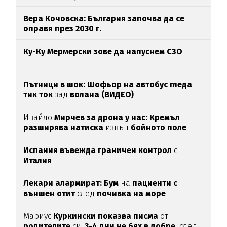
Вера Кочовска: България започва да се
оправя през 2030 г.
Ку-Ку Мермерски зове да напуснем СЗО
Пътници в шок: Шофьор на автобус гледа
тик ток
зад
волана (ВИДЕО)
Ивайло
Мирчев за дрона у нас: Кремъл
разширява натиска
извън
бойното поле
Испания въвежда граничен контрол
с
Италия
Лекари алармират: Бум
на
пациенти с
външен отит
след
почивка на море
Мариус
Куркински показва писма
от
родителите
си:
3-4 дни не бях в добре,
след