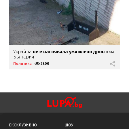
Украйна
не е насочвала умишлено дрон
към
С
България
д
Политика
2800
П
ЕКСКЛУЗИВНО
ШОУ