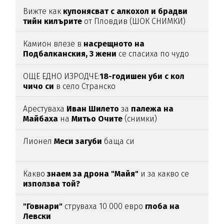
Вижте как
купонясват с алкохол и брадви
тийн килърите
от Пловдив (ШОК СНИМКИ)
Камион влезе в
насрещното на
Подбалканския, 3 жени
се спасиха по чудо
(ВИДЕО)
ОЩЕ ЕДНО ИЗРОДЧЕ:
18-годишен уби с кол
чичо си
в село Странско
Арестуваха
Иван Шилето
за
палежа на
Майбаха
на
Митьо Очите
(снимки)
Лионел
Меси загуби
баща си
Какво
знаем за дрона "Майя"
и за какво се
използва той?
"Говнари"
струваха 10 000 евро
глоба на
Левски