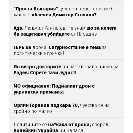
"Проста България"
цял ден пере тениски: С
какво е
облечен Димитър Стоянов?
Адв.
Людмил Рангелов: Не знам
що за колега
би защитавал убийците
от Пловдив
ГЕРБ за
дрона:
Сигурността не е тема
за
политически игрички!
Ин витро докторите
пишат кърваво писмо на
Радев: Спрете тази лудост!
МО официално: Падналият дрон е
украинска примамка
Орлин Горанов подкара 70,
чувства се на
тройно по-малко
Политиците се
на*каха от дрона,
според
Копейкин Украйна
ни напада