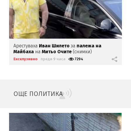
Арестуваха
Иван Шилето
за
палежа на
Майбаха
на
Митьо Очите
(снимки)
Ексклузивно
преди 9 часа
7294
ОЩЕ ПОЛИТИКА