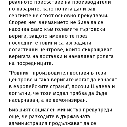
реалното присъствие на производители
по пазарите, като попита дали зад
сергиите не стоят основно прекупвачи.
Според нея вниманието не бива да се
насочва само към големите търговски
вериги, защото именно те през
последните години са изградили
логистични центрове, които съкращават
веригата на доставки и намаляват ролята
на посредниците.
"Родният производител доставя в тези
центрове и така веригите могат да изнасят
в европейските страни“, посочи Шулева и
допълни, че този модел трябва да бъде
насърчаван, а не демонизиран.
Бившият социален министър предупреди
още, че разходите в държавната
администрация продължават да се