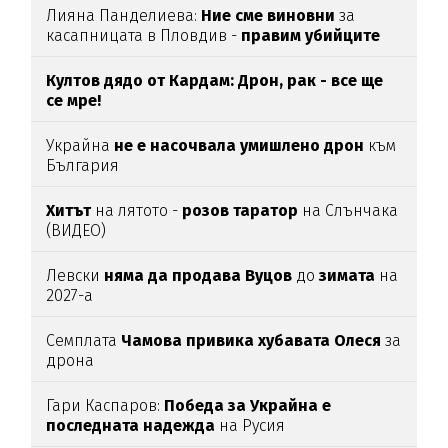
Лияна Панделиева:
Ние сме виновни
за
касапницата в Пловдив -
правим убийците
медийни звезди!
Култов дядо от Кардам: Дрон, рак - все ще
се мре!
Украйна
не е насочвала умишлено дрон
към
България
Хитът
на лятото -
розов таратор
на Слънчака
(ВИДЕО)
Левски
няма да продава Вуцов
до
зимата
на
2027-а
Семплата
Чамова привика хубавата Олеся
за
дрона
Гари Каспаров:
Победа за Украйна е
последната надежда
на Русия