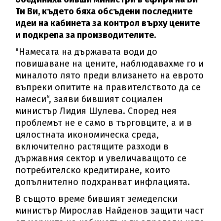
Ти Ви, където бяха обсъдени последните
идеи на кабинета за контрол върху цените
и подкрепа за производителите.
"Намесата на държавата води до
повишаване на цените, наблюдавахме го и
миналото лято преди влизането на еврото
въпреки опитите на правителството да се
намеси“, заяви бившият социален
министър Лидия Шулева. Според нея
проблемът не е само в търговците, а и в
цялостната икономическа среда,
включително растящите разходи в
държавния сектор и увеличаващото се
потребителско кредитиране, които
допълнително подхранват инфлацията.
В същото време бившият земеделски
министър Мирослав Найденов защити част