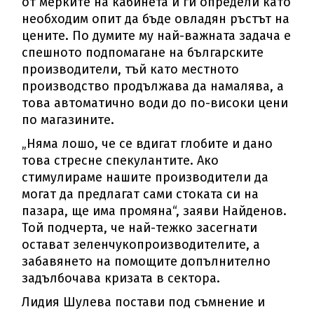
от мерките на кабинета и ги определи като
необходим опит да бъде овладян ръстът на
цените. По думите му най-важната задача е
спешното подпомагане на българските
производители, тъй като местното
производство продължава да намалява, а
това автоматично води до по-високи цени
по магазините.
„Няма лошо, че се вдигат глобите и дано
това стресне спекулантите. Ако
стимулираме нашите производители да
могат да предлагат сами стоката си на
пазара, ще има промяна“, заяви Найденов.
Той подчерта, че най-тежко засегнати
остават зеленчукопроизводителите, а
забавянето на помощите допълнително
задълбочава кризата в сектора.
Лидия Шулева постави под съмнение и