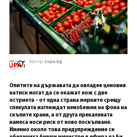
Автор:
Lupa.bg
Опитите на държавата да овладее ценовия
натиск могат да се окажат нож с две
остриета - от една страна мерките срещу
спекулата изглеждат неизбежни на фона на
скъпите храни, а от друга прекалената
намеса носи риск от ново поскъпване.
Именно около това предупреждение се
обединиха бивши министри в ефира на Би