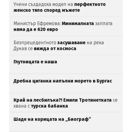
Учени създадоха модел на
перфектното
женско тяло според мъжете
Министър Ефремова:
Минималната
заплата
няма да е 620 евро
Безпрецедентното
засушаване
на река
Дунав се
вижда от космоса
Глутницата е наша
Дребна циганка напълни морето в Бургас
Край на лесбилъка?!
Емили Тротинетката
се
хвана с
турска бабанка
Шаде на корицата на „Биограф“