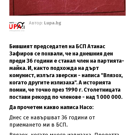
Автор:
Lupa.bg
Бившият председател на БСП Атанас
Зафиров се похвали, че на днешния ден
преди 36 години е станал член на партията-
майка. И, както подхожда на дърт
комунист, излъга зверски - написа "Влязох,
когато другите излизаха". А историята
помни, че точно през 1990 г. Столетницата
постави рекорд по членове - над 1 000 000.
Да прочетем какво написа Насо:
Днес се навършват 36 години от
приемането ми в БСП.