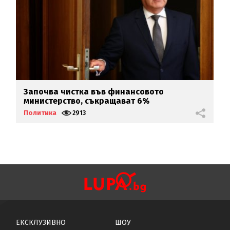
Започва чистка във финансовото
Т
министерство, съкращават 6%
в
Политика
2913
П
ЕКСКЛУЗИВНО
ШОУ