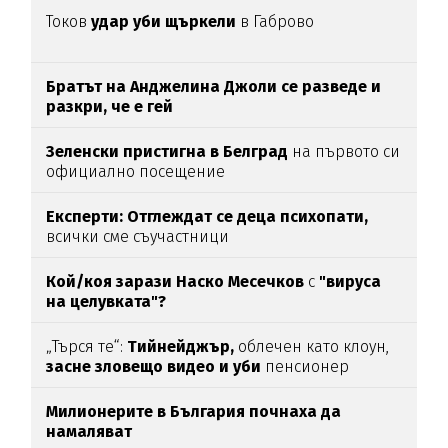
Токов
удар уби щъркели
в Габрово
Братът на Анджелина Джоли се разведе и
разкри, че е гей
Зеленски пристигна в Белград
на първото си
официално посещение
Експерти: Отглеждат се деца психопати,
всички сме съучастници
Кой/коя зарази
Наско Месечков
с
"вируса
на целувката"?
„Търся те“:
Тийнейджър,
облечен като клоун,
засне зловещо видео и уби
пенсионер
Милионерите в България почнаха да
намаляват