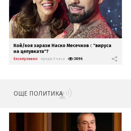
Кой/коя зарази
Наско Месечков
с
"вируса
на целувката"?
Ексклузивно
преди 3 часа
3896
ОЩЕ ПОЛИТИКА