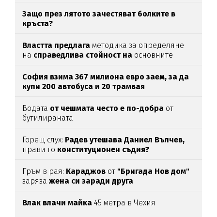
Защо през лятото зачестяват болките в
кръста?
Властта предлага
методика за определяне
на
справедлива стойност на
основните
храни
София взима 367 милиона евро заем, за да
купи 200 автобуса и 20 трамвая
Водата
от чешмата често е по-добра
от
бутилираната
Горещ слух:
Радев утешава Даниел Вълчев,
прави го
конституционен съдия?
Гръм в рая:
Караджов
от
"Бригада Нов дом"
заряза
жена си заради друга
Влак влачи майка
45 метра в Чехия