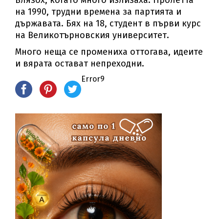
Влязох, когато много излизаха. Пролетта
на 1990, трудни времена за партията и
държавата. Бях на 18, студент в първи курс
на Великотърновския университет.
Много неща се промениха оттогава, идеите
и вярата остават непреходни.
Error9