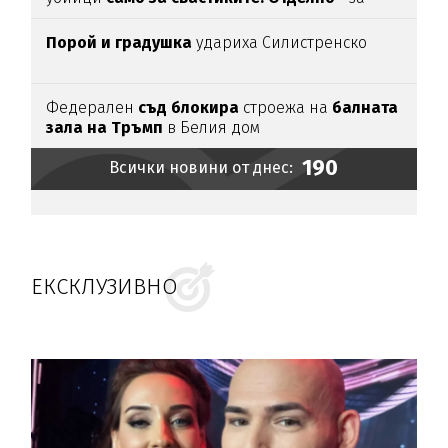
убийството
Порой и градушка
удариха Силистренско
Федерален
съд блокира
строежа на
балната
зала на Тръмп
в Белия дом
190
Всички новини от днес:
ЕКСКЛУЗИВНО