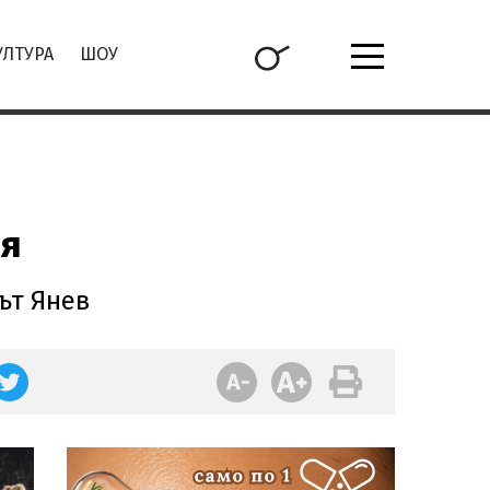
УЛТУРА
ШОУ
ия
ът Янев