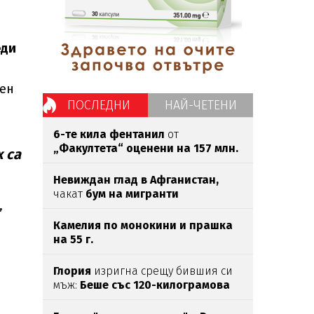
еди
лен
ПОСЛЕДНИ
НАЙ-ЧЕТЕНИ
6-те кила фентанил
от
„Факултета“ оценени на 157 млн.
 са
евро
Невиждан глад в Афганистан,
чакат
бум на мигранти
,
Камелия по монокини и прашка
на 55 г.
Глория
изригна срещу бившия си
мъж:
Беше със 120-килограмова
жена!
Искаше
бърза печалба...