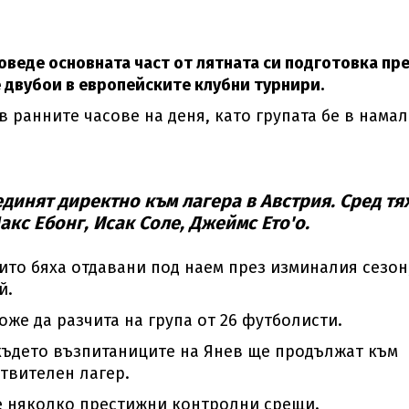
оведе основната част от лятната си подготовка пр
 двубои в европейските клубни турнири.
 ранните часове на деня, като групата бе в нама
динят директно към лагера в Австрия. Сред тях
кс Ебонг, Исак Соле, Джеймс Ето'о.
ито бяха отдавани под наем през изминалия сезон
й.
же да разчита на група от 26 футболисти.
където възпитаниците на Янев ще продължат към
твителен лагер.
е няколко престижни контролни срещи.