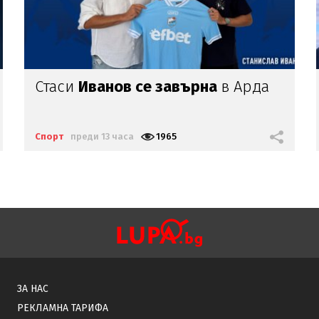
Изненадващи
бонуси:
ФИФА
даде торби с пари
на Йордания
Спорт
преди 13 часа
2190
ЗА НАС
РЕКЛАМНА ТАРИФА