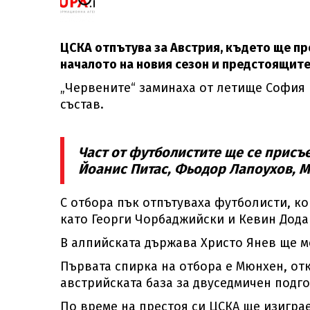
ЦСКА отпътува за Австрия, където ще пр
началото на новия сезон и предстоящите
„Червените“ заминаха от летище София в
състав.
Част от футболистите ще се присъе
Йоанис Питас, Фьодор Лапоухов, Ма
С отбора пък отпътуваха футболисти, ко
като Георги Чорбаджийски и Кевин Дода
В алпийската държава Христо Янев ще мо
Първата спирка на отбора е Мюнхен, от
австрийската база за двуседмичен подго
По време на престоя си ЦСКА ще изигра