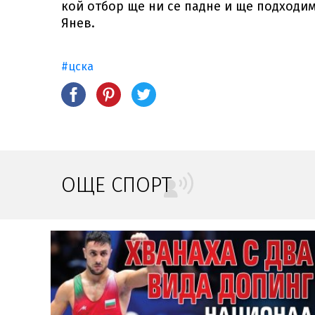
кой отбор ще ни се падне и ще подходи
Янев.
#цска
ОЩЕ СПОРТ