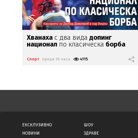
Стаси
Иванов се завърна
в Арда
Спорт
преди 13 часа
1965
ЕКСКЛУЗИВНО
ШОУ
НОВИНИ
ЗДРАВЕ