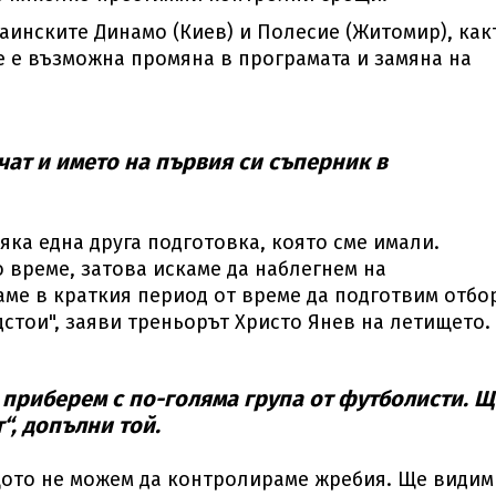
аинските Динамо (Киев) и Полесие (Житомир), как
е е възможна промяна в програмата и замяна на
чат и името на първия си съперник в
яка една друга подготовка, която сме имали.
 време, затова искаме да наблегнем на
ме в краткия период от време да подготвим отбо
дстои", заяви треньорът Христо Янев на летището.
 приберем с по-голяма група от футболисти. Щ
“, допълни той.
щото не можем да контролираме жребия. Ще видим