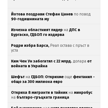
Йотова поздрави Стефан Цанев
по повод
90-годишнината му
Изчезна областният лидер
на
ДПС в
Бургаско,
ГДБОП го издирва
Родри избра Барса,
Реал остава с пръст в
уста
Ким Чен Ун забогатял с 22 млрд.
долара
от
войната в Украйна
Шефът
на
ГДБОП: Открихме
още
фентанил -
общо за 3
00 милиона евро
Откриха 8 мигранти в тайник
на
микробус
на
българо-гръцката граница