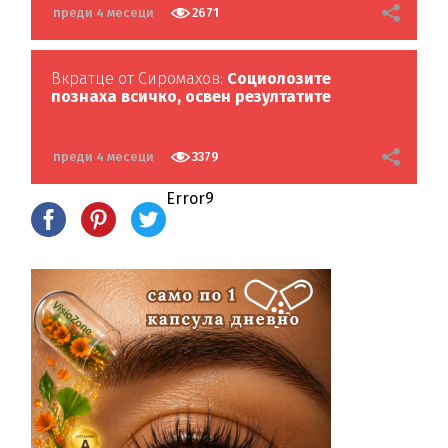
преди 4 месеци
2671
Вкратце от Сиромахов:
Социолозите
познаха всичко, освен резултатите
преди 4 месеци
3379
Error9