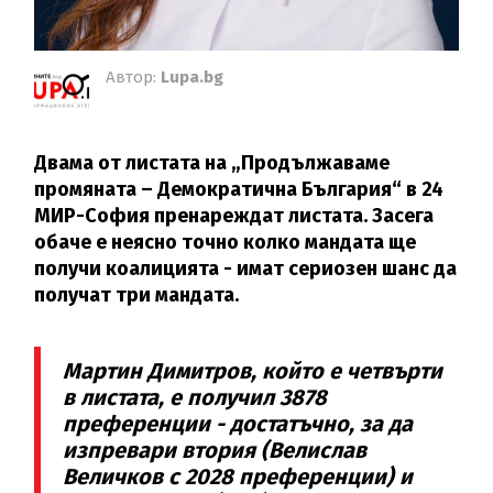
Автор:
Lupa.bg
Двама от листата на „Продължаваме
промяната – Демократична България“ в 24
МИР-София пренареждат листата. Засега
обаче е неясно точно колко мандата ще
получи коалицията - имат сериозен шанс да
получат три мандата.
Мартин Димитров, който е четвърти
в листата, е получил 3878
преференции - достатъчно, за да
изпревари втория (Велислав
Величков с 2028 преференции) и