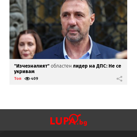
"Изчезналият"
областен
лидер на ДПС: Не се
Б
укривам
г
Топ
409
Т