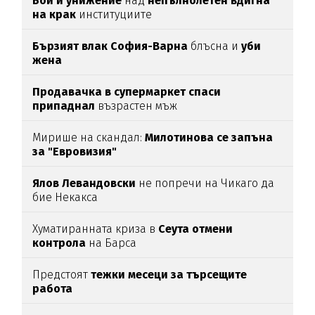
Бой и унижение
над
непълнолетен вдигна
на крак
институциите
Бързият влак София-Варна
блъсна и
уби
жена
Продавачка в супермаркет спаси
припаднал
възрастен мъж
Мирише на скандал:
Милотинова се запъна
за "Евровизия"
Ялов Левандовски
не попречи на Чикаго да
бие Некакса
Хуматиранната криза в
Сеута отмени
контрола
на Барса
Предстоят
тежки месеци за търсещите
работа