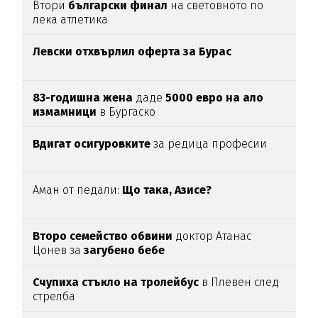
Втори
български финал
на световното по
лека атлетика
Левски отхвърлил оферта за Бурас
83-годишна жена
даде
5000 евро на ало
измамници
в Бургаско
Вдигат осигуровките
за редица професии
Аман от педали:
Що така, Азисе?
Второ семейство обвини
доктор Атанас
Цонев за
загубено бебе
Счупиха стъкло на тролейбус
в Плевен след
стрелба