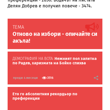
Делян Добрев е получил повече - 3474.
ТЕМА
Отново на избори - опичайте си
акъла!
ДЕМОГРАФИЯ НА ВОТА:
Нежният пол залитна
по Радев, харизмата на Бойко спихва
преди 4 месеци
3516
Ето го абсолютния рекордьор по
преференции