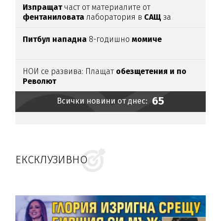
Изпращат
част от материалите от
фентаниловата
лаборатория в
САЩ
за
анализ
(подробности)
Питбул нападна
8-годишно
момиче
НОИ се развива: Плащат
обезщетения и по
Револют
65
Всички новини от днес:
ЕКСКЛУЗИВНО