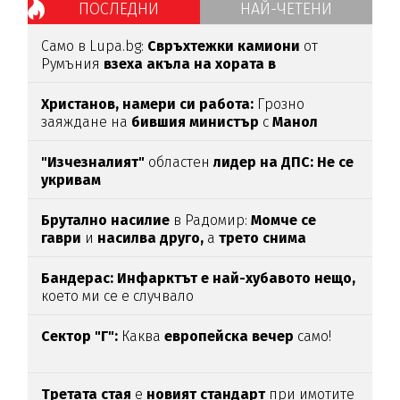
ПОСЛЕДНИ
НАЙ-ЧЕТЕНИ
Само в Lupa.bg:
Свръхтежки камиони
от
Румъния
взеха акъла на хората в
Ботевградско
(СНИМКИ)
Христанов, намери си работа:
Грозно
заяждане на
бившия министър
с
Манол
Глишев
ядоса мрежата
"Изчезналият"
областен
лидер на ДПС: Не се
укривам
Брутално насилие
в Радомир:
Момче се
гаври
и
насилва друго,
а
трето снима
Бандерас: Инфарктът е най-хубавото нещо,
което ми се е случвало
Сектор "Г":
Каква
европейска вечер
само!
Третата стая
е
новият стандарт
при имотите