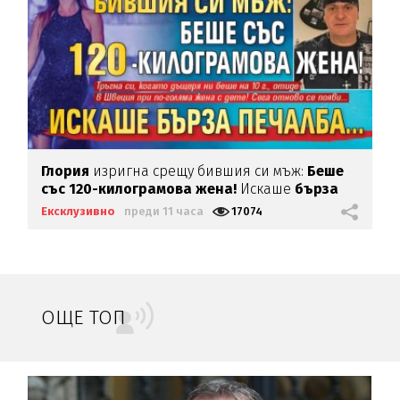
Глория
изригна срещу бившия си мъж:
Беше
със 120-килограмова жена!
Искаше
бърза
печалба...
Ексклузивно
преди 11 часа
17074
ОЩЕ ТОП