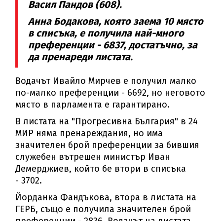
Васил Пандов (608).
Анна Бодакова, която заема 10 място
в списъка, е получила най-много
преференции - 6837, достатъчно, за
да пренареди листата.
Водачът Ивайло Мирчев е получил малко
по-малко преференции - 6692, но неговото
място в парламента е гарантирано.
В листата на "Прогресивна България" в 24
МИР няма пренареждания, но има
значителен брой преференции за бившия
служебен вътрешен министър Иван
Демерджиев, който бе втори в списъка
- 3702.
Йорданка Фандъкова, втора в листата на
ГЕРБ, също е получила значителен брой
преференции - 2836. Водачът на листата