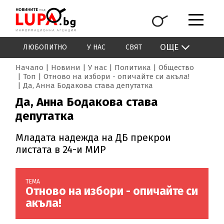
ОЩЕ
ЛЮБОПИТНО
У НАС
СВЯТ
Начало
Новини
У нас
Политика
Общество
Топ
Отново на избори - опичайте си акъла!
Да, Анна Бодакова става депутатка
Да, Анна Бодакова става
депутатка
Младата надежда на ДБ прекрои
листата в 24-и МИР
ТЕМА
Отново на избори - опичайте си
акъла!