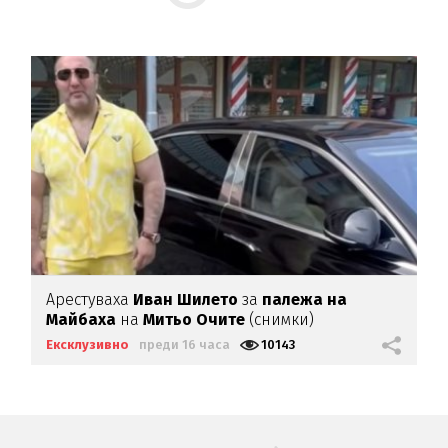
Арестуваха
Иван Шилето
за
палежа на
Майбаха
на
Митьо Очите
(снимки)
Ексклузивно
преди 16 часа
10143