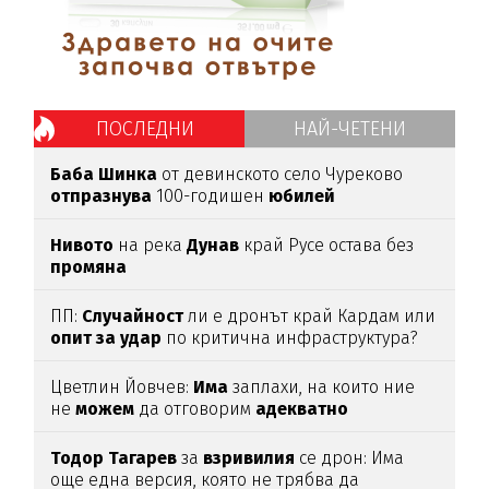
ПОСЛЕДНИ
НАЙ-ЧЕТЕНИ
Баба
Шинка
от девинското село Чуреково
отпразнува
100-годишен
юбилей
Нивото
на река
Дунав
край Русе остава без
промяна
ПП:
Случайност
ли е дронът край Кардам или
опит
за
удар
по критична инфраструктура?
Цветлин Йовчев:
Има
заплахи, на които ние
не
можем
да отговорим
адекватно
Тодор
Тагарев
за
взривилия
се дрон: Има
още една версия, която не трябва да