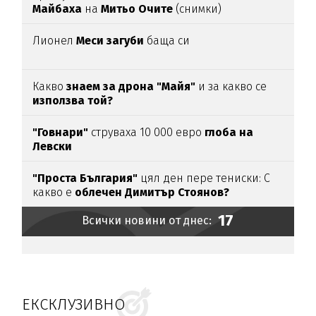
Майбаха
на
Митьо Очите
(снимки)
Лионел
Меси загуби
баща си
Какво
знаем за дрона "Майя"
и за какво се
използва той?
"Говнари"
струваха 10 000 евро
глоба на
Левски
"Проста България"
цял ден пере тениски: С
какво е
облечен Димитър Стоянов?
17
Всички новини от днес:
ЕКСКЛУЗИВНО