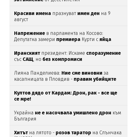
Красиви
имена
празнуват
имен
ден
на 9
август
Напрежение
в парламента на Косово:
Депутатка замери
премиера
Курти с
яйца
Иранският
президент: Искаме
споразумение
със
САЩ
, но
без
компромиси
Лияна Панделиева:
Ние сме виновни
за
касапницата в Пловдив -
правим убийците
медийни звезди!
Култов дядо от Кардам: Дрон, рак - все ще
се мре!
Украйна
не е насочвала умишлено дрон
към
България
Хитът
на лятото -
розов таратор
на Слънчака