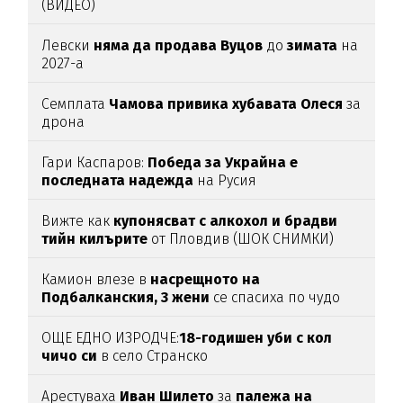
(ВИДЕО)
Левски
няма да продава Вуцов
до
зимата
на
2027-а
Семплата
Чамова привика хубавата Олеся
за
дрона
Гари Каспаров:
Победа за Украйна е
последната надежда
на Русия
Вижте как
купонясват с алкохол и брадви
тийн килърите
от Пловдив (ШОК СНИМКИ)
Камион влезе в
насрещното на
Подбалканския, 3 жени
се спасиха по чудо
(ВИДЕО)
ОЩЕ ЕДНО ИЗРОДЧЕ:
18-годишен уби с кол
чичо си
в село Странско
Арестуваха
Иван Шилето
за
палежа на