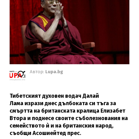
Автор:
Lupa.bg
Тибетският духовен водач Далай
Лама изрази днес дълбоката си тъга за
смъртта на британската кралица Елизабет
Втора и поднесе своите съболезнования на
семейството ѝ и на британския народ,
съобщи Асошиейтед прес.