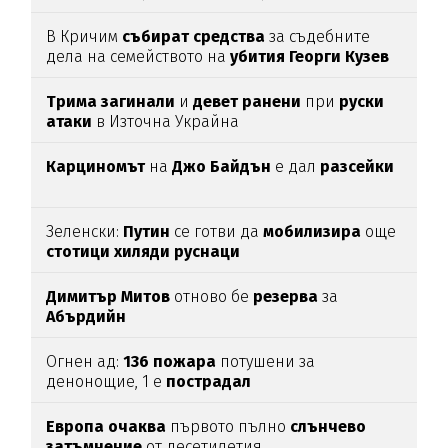
изключваме
В Кричим
събират
средства
за съдебните
дела на семейството на
убития
Георги
Кузев
Трима
загинали
и
девет
ранени
при
руски
атаки
в Източна Украйна
Карциномът
на
Джо
Байдън
е дал
разсейки
Зеленски:
Путин
се готви да
мобилизира
още
стотици
хиляди
руснаци
Димитър
Митов
отново бе
резерва
за
Абърдийн
Огнен ад:
136
пожара
потушени за
денонощие, 1 е
пострадал
Европа
очаква
първото пълно
слънчево
затъмнение
от десетилетия