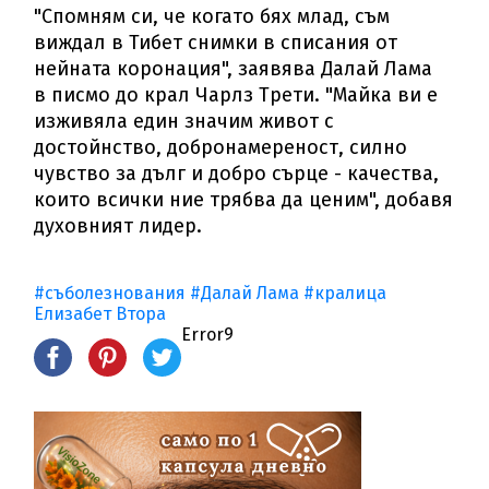
"Спомням си, че когато бях млад, съм
виждал в Тибет снимки в списания от
нейната коронация", заявява Далай Лама
в писмо до крал Чарлз Трети. "Майка ви е
изживяла един значим живот с
достойнство, добронамереност, силно
чувство за дълг и добро сърце - качества,
които всички ние трябва да ценим", добавя
духовният лидер.
#съболезнования
#Далай Лама
#кралица
Елизабет Втора
Error9